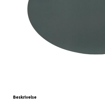
Lagune
Åpent i
0 i bu
Kris
Lillem
Åpent i
0 i bu
Oslo
Erich 
Åpent i
Beskrivelse
0 i bu