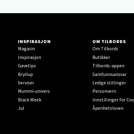
Berg
Sartor
Åpent i
0 i bu
INSPIRASJON
OM TILBORDS
Magasin
Om Tilbords
Inspirasjon
Butikker
Tron
Gavetips
Tilbords-appen
Bryllup
Samfunnsansvar
Falken
Serviser
Ledige stillinger
Åpent i
Mummi-univers
Personvern
0 i bu
Black Week
Innstillinger for Co
Jul
Åpenhetsloven
Ski 
Ski Sto