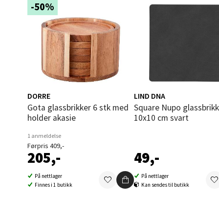
-50%
0 i bu
Åles
Langel
Åpent i
DORRE
LIND DNA
0 i bu
Gota glassbrikker 6 stk med
Square Nupo glassbrikke
holder akasie
10x10 cm svart
1 anmeldelse
Mold
Førpris 409,-
205,-
49,-
Torget
Åpent i
På nettlager
På nettlager
Finnes i 1 butikk
Kan sendes til butikk
0 i bu