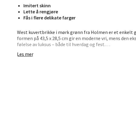
Imitert skinn
Lette å rengjøre
Fås i flere delikate farger
Bryn
West kuvertbrikke i mørk grønn fra Holmen er et enkelt gr
Jupiter
formen på 43,5 x 28,5 cm gir en moderne vri, mens den eks
Åpent i
følelse av luksus – både til hverdag og fest.
0 i bu
Les mer
Den mørkegrønne nyansen gjør seg godt i både klassiske 
materialet gjør brikken lett å vedlikeholde. Bruk den til 
element under et fat eller midt på bordet.
Stav
• Stilren kuvertbrikke i mørk grønn
Madl
• Skinnlignende struktur – elegant og slitesterk
• Oval form – 43,5 x 28,5 cm
• Enkel å tørke av og bruke igjen
Madlak
• Like fin alene som i sett
Åpent i
En liten detalj med stor visuell effekt.
0 i bu