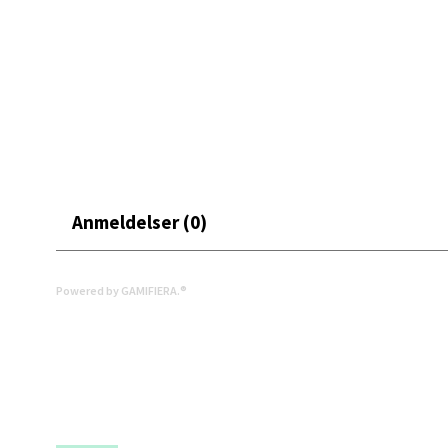
Leva
Moafjæ
Åpent i
0 i bu
Mand
Anmeldelser (0)
Skarvø
Åpent i
Powered by GAMIFIERA.®
0 i bu
Mo i
Fridtjo
Åpent i