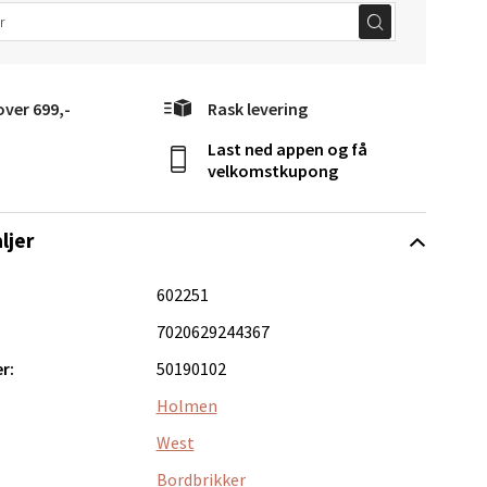
over 699,-
Rask levering
Last ned appen og få
elg
velkomstkupong
ljer
602251
7020629244367
r:
50190102
Vel
g
Holmen
West
Bordbrikker