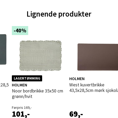
ik - Thon Senter Malmporten
Lignende produkter
gata 1, 8514 Narvik
 dag 10-20
V
-40%
tikk
en - Oasen Senter
ernadottes vei 52, 5147 Fyllingsdalen
 dag 10-21
V
HOLMEN
LAGERTØMMING
tikk
West kuvertbrikke
HOLMEN
43,5x28,5cm mørk sjoko
Noor bordbrikke 35x50 cm
grønn/hvit
al - Aunasenteret
Førpris 169,-
101,-
69,-
nteret, Sunndalsvegen 3, 7340 Oppdal