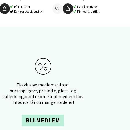
elg
På nettlager
Få på nettlager
Kan sendes til butikk
Finnes i 1 butikk
elg
Eksklusive medlemstilbud,
bursdagsgave, prisløfte, glass- og
tallerkengaranti: som klubbmedlem hos
Tilbords får du mange fordeler!
elg
BLI MEDLEM