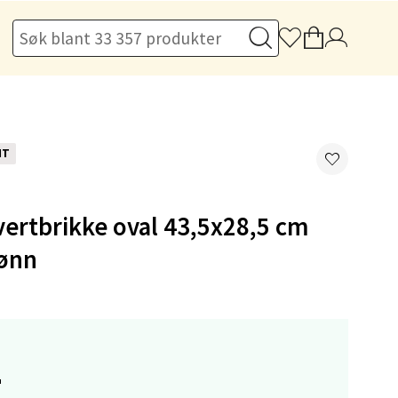
elg
NT
ertbrikke oval 43,5x28,5 cm
ønn
elg
-