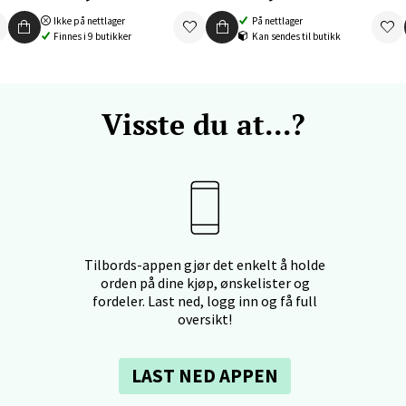
 dag 10-19
V
Ikke på nettlager
På nettlager
tikk
Finnes i 9 butikker
Kan sendes til butikk
nger - Thon Senter Orkanger
Visste du at...?
enter Orkanger, Orkdalsveien 113, 7300 Orkanger
 dag 09-20
V
tikk
Tilbords-appen gjør det enkelt å holde
vika - Thon Senter Sandvika
orden på dine kjøp, ønskelister og
fordeler. Last ned, logg inn og få full
orbsgate 7, 1338 Sandvika
oversikt!
 dag 10-21
V
tikk
LAST NED APPEN