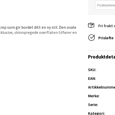
e/Jæren - M44
Fri frakt 
ep som gir bordet ditt en ny stil. Den ovale
veien 2, 4340 Bryne
klusive, skinnpregede overflaten tilfører en
 dag 10-20
Prisløfte
V
tikk
og moderne interiør, og det slitesterke PVC-
å ramme inn servise, som et dekorativt
Produktdeta
anger og Sandnes - Thon Senter
SKU:
a
EAN:
rossen nr 9, 4042 Stavanger
Artikkelnumme
 dag 10-20
Merke:
tikk
Serie:
Kategori: