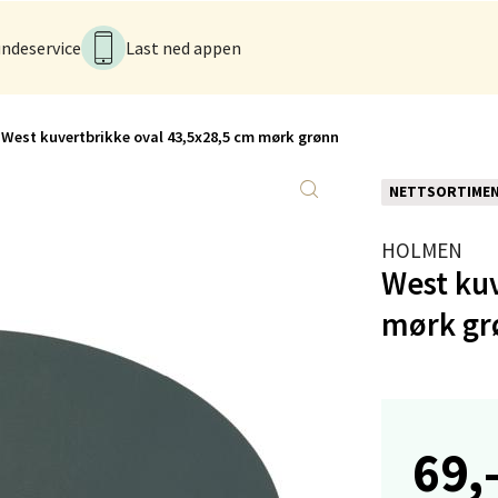
ndeservice
Last ned appen
anger og Sandnes - Kilden Senter
rveien 16, 4016 Stavanger
West kuvertbrikke oval 43,5x28,5 cm mørk grønn
 dag 10-20
V
tikk
NETTSORTIME
HOLMEN
anger og Sandnes - Kvadrat
West kuv
mørk gr
Stokkavei 1, 4313 Sandnes
 dag 10-21
V
tikk
69,
en - Thon Senter Lagunen