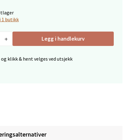
ttlager
elg
i 1 butikk
Legg i handlekurv
 og klikk & hent velges ved utsjekk
elg
elg
eringsalternativer