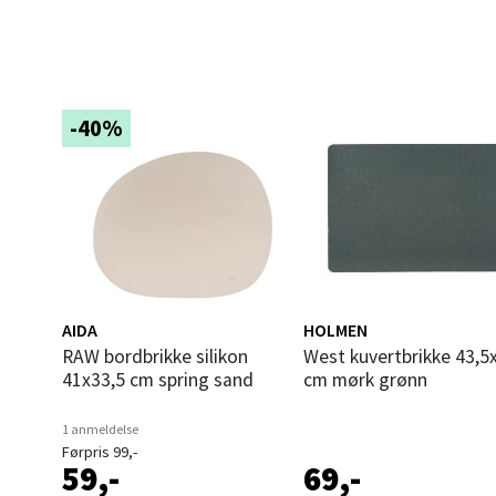
Narv
Bolags
Åpent i
-40%
0 i bu
Berg
Folke B
Åpent i
AIDA
HOLMEN
0 i bu
RAW bordbrikke silikon
West kuvertbrikke 43,5x28,5
41x33,5 cm spring sand
cm mørk grønn
Oppd
1 anmeldelse
Førpris 99,-
59,-
69,-
Aunase