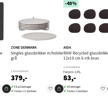
-40%
V
tikk
und - Thon Senter Moa
andsvegen 25, 6010 Ålesund
 dag 10-20
V
ZONE DENMARK
AIDA
tikk
Singles glassbrikker m/holder
RAW Recycled glassbrikke
grå
12x10 cm 6 stk brun
1 anmeldelse
e - Moldetorget
2 anmeldelser
Førpris 139,-
379,-
83,-
 1, 6413 Molde
 dag 10-20
Få på nettlager
På nettlager
V
Finnes i 11 butikker
Finnes i 5 butikker
tikk