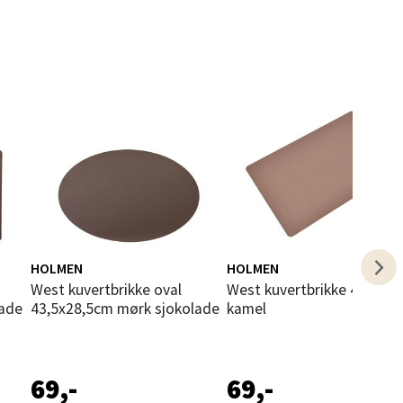
elg
elg
HOLMEN
HOLMEN
West kuvertbrikke oval
West kuvertbrikke 43x28 cm
lade
43,5x28,5cm mørk sjokolade
kamel
69,-
69,-