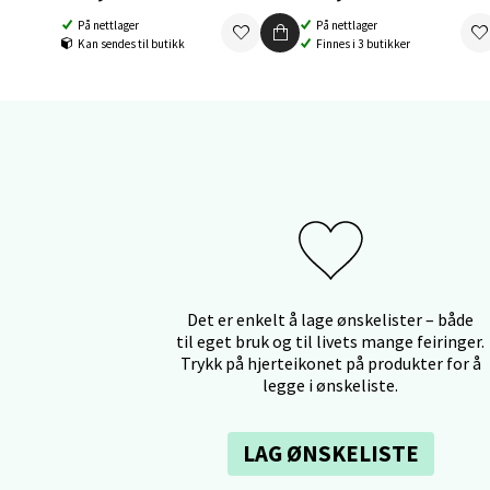
Åpent i
På nettlager
På nettlager
0 i bu
Kan sendes til butikk
Finnes i 3 butikker
Orka
Thon S
Åpent i
0 i bu
Det er enkelt å lage ønskelister – både
Sand
til eget bruk og til livets mange feiringer.
Trykk på hjerteikonet på produkter for å
Brodtk
legge i ønskeliste.
Åpent i
0 i bu
LAG ØNSKELISTE