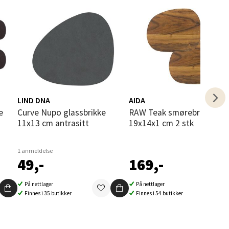
elg
elg
LIND DNA
AIDA
Curve Nupo glassbrikke
RAW Teak smørebrikker
11x13 cm antrasitt
19x14x1 cm 2 stk
1 anmeldelse
49,-
169,-
På nettlager
På nettlager
elg
Finnes i 35 butikker
Finnes i 54 butikker