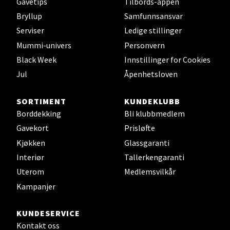
Gavetips
Tilbords-appen
Bryllup
Samfunnsansvar
Leirvik - Stord
Serviser
Ledige stillinger
Torgbakken 2, 5401 Stord
Mummi-univers
Personvern
Åpent i dag 10-15
Black Week
Innstillinger for Cookies
0 i butikk
Jul
Åpenhetsloven
Velg
SORTIMENT
KUNDEKLUBB
Borddekking
Bli klubbmedlem
Gavekort
Prisløfte
Kjøkken
Glassgaranti
Oslo - Thon Senter Storo
Interiør
Tallerkengaranti
Uterom
Medlemsvilkår
Vitaminveien 7 - 9, 0485 Oslo
Åpent i dag 10-19
Kampanjer
0 i butikk
KUNDESERVICE
Kontakt oss