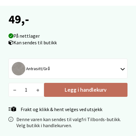
49,-
Ålesund - Thon Senter Moa
På nettlager
Langelandsvegen 25, 6010 Ålesund
Kan sendes til butikk
Åpent i dag 10-18
0 i butikk
Antrasitt/Grå
Velg
Legg i handlekurv
Molde - Moldetorget
Frakt og klikk & hent velges ved utsjekk
Torget 1, 6413 Molde
Denne varen kan sendes til valgfri Tilbords-butikk.
Velg butikk i handlekurven.
Åpent i dag 10-18