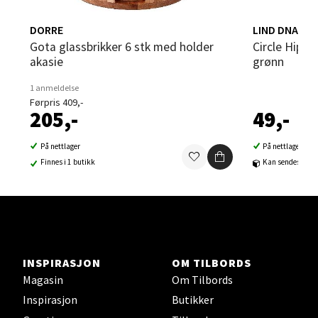
Strangata 26, 8400 Sortland
DORRE
LIND DNA
Åpent i dag 10-16
Gota glassbrikker 6 stk med holder
Circle Hippo glassbrikke 10 cm pastell
0 i butikk
akasie
grønn
1 anmeldelse
Velg
Førpris 409,-
205,-
49,-
På nettlager
På nettlager
Steinkjer - Thon Senter Steinkjer
Finnes i 1 butikk
Kan sendes til b
Sjøfartsgata 2, 7714 Steinkjer
Åpent i dag 10-18
0 i butikk
INSPIRASJON
OM TILBORDS
Velg
Magasin
Om Tilbords
Inspirasjon
Butikker