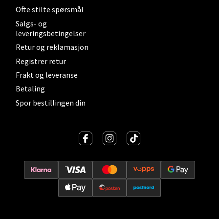
Velg
Ofte stilte spørsmål
Salgs- og
leveringsbetingelser
Lillehammer - Strandtorget
Retur og reklamasjon
Registrer retur
Strandtorget, 2609 Lillehammer
Frakt og leveranse
Åpent i dag 09-18
Betaling
0 i butikk
Spor bestillingen din
Velg
Strømmen - Thon Senter Strømmen
Støperivn. 5, 2010 Strømmen
Åpent i dag 10-19