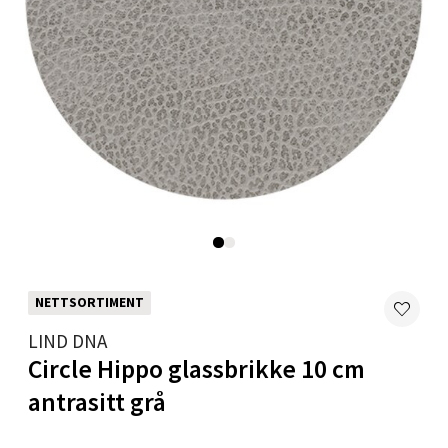
Mandal - Alti Mandal
Skarvøyveien 55, 4517 Mandal
Åpent i dag 10-18
0 i butikk
Velg
Mo i Rana - Thon Senter Mo i Rana
NETTSORTIMENT
Fridtjof Nansensgate 22, 8622 Mo i Rana
LIND DNA
Åpent i dag 10-18
Circle Hippo glassbrikke 10 cm
0 i butikk
antrasitt grå
Velg