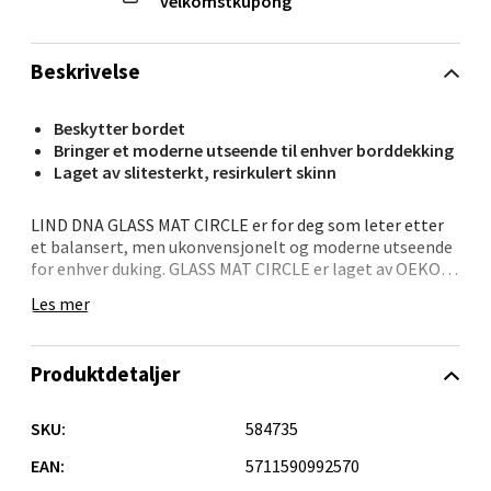
velkomstkupong
Folke Bernadottes vei 52, 5147 Fyllingsdalen
Åpent i dag 10-18
Beskrivelse
0 i butikk
Beskytter bordet
Velg
Bringer et moderne utseende til enhver borddekking
Laget av slitesterkt, resirkulert skinn
LIND DNA GLASS MAT CIRCLE er for deg som leter etter
Oppdal - Aunasenteret
et balansert, men ukonvensjonelt og moderne utseende
for enhver duking. GLASS MAT CIRCLE er laget av OEKO-
Aunasenteret, Sunndalsvegen 3, 7340 Oppdal
TEX® resirkulert skinn og vil helt sikkert være en
Les mer
Åpent i dag 10-18
iøynefallende glassbrikke i interiøret eller i
borddekningen. GLASS MAT CIRCLE fra LIND DNA er
0 i butikk
tilgjengelig i et stort utvalg av overflater og
Produktdetaljer
farger.Størrelse: diameter 10 cm
Velg
SKU:
584735
EAN:
5711590992570