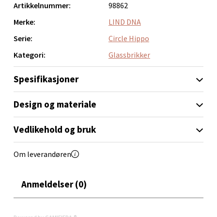
Artikkelnummer:
98862
Orkanger - Thon Senter Orkanger
Merke:
LIND DNA
Thon Senter Orkanger, Orkdalsveien 113, 7300
Serie:
Circle Hippo
Orkanger
Åpent i dag 09-18
Kategori:
Glassbrikker
0 i butikk
Spesifikasjoner
Velg
Design og materiale
Vedlikehold og bruk
Sandvika - Thon Senter Sandvika
Om leverandøren
Brodtkorbsgate 7, 1338 Sandvika
Åpent i dag 09-19
Anmeldelser (0)
0 i butikk