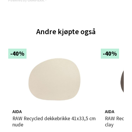
Powered by GAMIFIERA.®
Velg
Andre kjøpte også
Bergen - Thon Senter Sartor
Sartorvegen 12, 5353 Straume
Åpent i dag 10-18
-40%
-40%
0 i butikk
Velg
Trondheim - Sirkus Shopping
AIDA
AIDA
RAW Recycled dekkebrikke 41x33,5 cm
RAW Recycled dekkebrikke 41x33,5 cm
Falkenborgveien 5, 7044 Trondheim
nude
clay
Åpent i dag 09-20