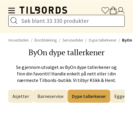
Hopp til hovedinnholdet
Naustdalsveien 4, 6800 Førde
Åpent i dag 10-20
Velg
Hovedsiden
Borddekking
Servisedeler
Dype tallerkener
ByOn
ByOn
dype tallerkener
Se gjennom utvalget av
ByOn
dype tallerkener og
Bergen - Galleriet
finn din favoritt! Handle enkelt på nett eller i din
nærmeste Tilbords-butikk. Vi tilbyr Klikk & Hent.
Torgalmenningen 8, 5014 Bergen
Åpent i dag 09-21
Asjetter
Barneservise
Dype tallerkener
Eggegla
Velg