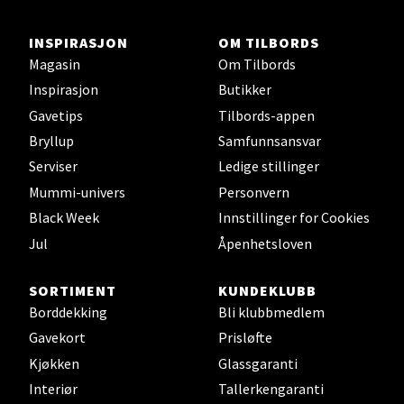
INSPIRASJON
OM TILBORDS
Stavanger og Sandnes -
Magasin
Om Tilbords
Herbarium
Inspirasjon
Butikker
Gavetips
Tilbords-appen
Lars Hertervigs gate 6, 4005 Stavanger
Bryllup
Samfunnsansvar
Åpent i dag 10-20
Serviser
Ledige stillinger
Mummi-univers
Personvern
Velg
Black Week
Innstillinger for Cookies
Jul
Åpenhetsloven
SORTIMENT
KUNDEKLUBB
Bergen - Horisont
Borddekking
Bli klubbmedlem
Gavekort
Prisløfte
Myrdalsvegen 2, 5130 Nyborg
Åpent i dag 10-21
Kjøkken
Glassgaranti
Interiør
Tallerkengaranti