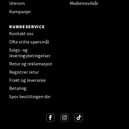
Uterom
Medlemsvilkår
Velg
Kampanjer
KUNDESERVICE
Kontakt oss
Sandefjord - Hvaltorvet
Ofte stilte spørsmål
Torget 7, 3210 Sandefjord
Salgs- og
Åpent i dag 10-20
leveringsbetingelser
Retur og reklamasjon
Registrer retur
Velg
Frakt og leveranse
Betaling
Spor bestillingen din
Tromsø - Jekta Storsenter
Karlsøyveien 12, 9015 Tromsø
Åpent i dag 10-21