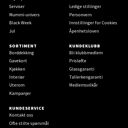
Serviser
Ledige stillinger
Mummi-univers
Personvern
Black Week
Innstillinger for Cookies
Leirvik - Stord
Jul
Åpenhetsloven
Torgbakken 2, 5401 Stord
Åpent i dag 10-15
SORTIMENT
KUNDEKLUBB
Borddekking
Bli klubbmedlem
0 i butikk
Gavekort
Prisløfte
Kjøkken
Glassgaranti
Velg
Interiør
Tallerkengaranti
Uterom
Medlemsvilkår
Kampanjer
Oslo - Thon Senter Storo
KUNDESERVICE
Vitaminveien 7 - 9, 0485 Oslo
Kontakt oss
Åpent i dag 10-19
Ofte stilte spørsmål