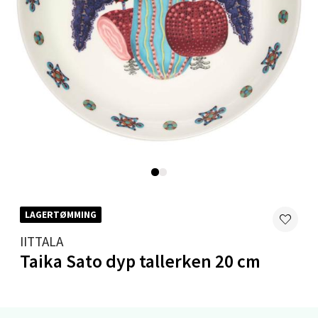
Mandal - Alti Mandal
Skarvøyveien 55, 4517 Mandal
Åpent i dag 10-18
0 i butikk
Velg
LAGERTØMMING
Mo i Rana - Thon Senter Mo i Rana
IITTALA
Taika Sato dyp tallerken 20 cm
Fridtjof Nansensgate 22, 8622 Mo i Rana
Åpent i dag 10-18
0 i butikk