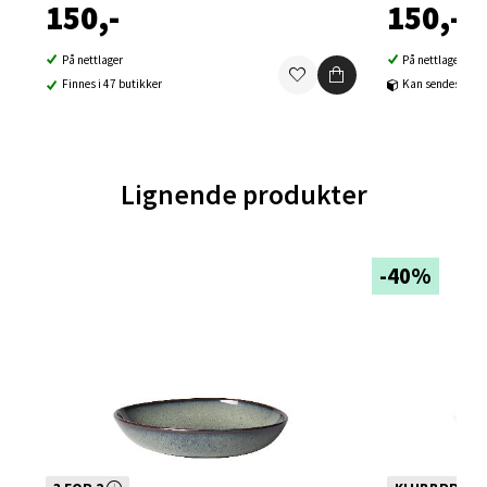
150,-
150,-
Falkenborgveien 5, 7044 Trondheim
Åpent i dag 09-20
På nettlager
På nettlager
0 i butikk
Finnes i 47 butikker
Kan sendes til b
Velg
Lignende produkter
Ski - Thon Senter Ski
-40%
Ski Storsenter, Jernbanesvingen 6, 1400 Ski
Åpent i dag 10-19
0 i butikk
Velg