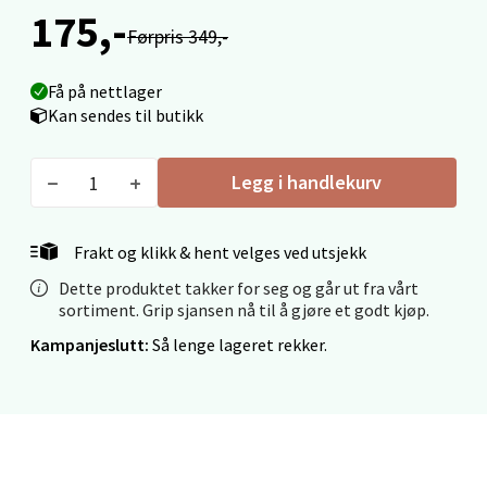
175,-
Førpris 349,-
Velg
Få på nettlager
Kan sendes til butikk
Ålesund - Thon Senter Moa
Legg i handlekurv
Langelandsvegen 25, 6010 Ålesund
Åpent i dag 10-18
Frakt og klikk & hent velges ved utsjekk
0 i butikk
Dette produktet takker for seg og går ut fra vårt
sortiment. Grip sjansen nå til å gjøre et godt kjøp.
Velg
Kampanjeslutt:
Så lenge lageret rekker.
Molde - Moldetorget
Torget 1, 6413 Molde