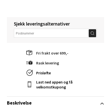
Åpent i dag 10-18
0 i butikk
Sjekk leveringsalternativer
Velg
Narvik - Thon Senter Malmporten
Fri frakt over 699,-
Bolagsgata 1, 8514 Narvik
Rask levering
Åpent i dag 10-18
Prisløfte
0 i butikk
Last ned appen og få
velkomstkupong
Velg
Beskrivelse