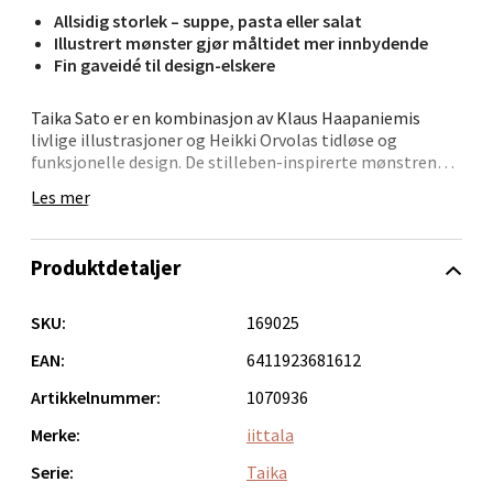
Bergen - Oasen Senter
Allsidig storlek – suppe, pasta eller salat
Illustrert mønster gjør måltidet mer innbydende
Fin gaveidé til design‑elskere
Folke Bernadottes vei 52, 5147 Fyllingsdalen
Åpent i dag 10-18
Taika Sato er en kombinasjon av Klaus Haapaniemis
0 i butikk
livlige illustrasjoner og Heikki Orvolas tidløse og
funksjonelle design. De stilleben-inspirerte mønstrene
viser et fortryllende utvalg av frukt og grønnsaker. Den
Velg
Les mer
allsidige dype tallerkenen på 20 cm passer til servering
av salater, pasta og nudler.
Produktdetaljer
Oppdal - Aunasenteret
SKU:
169025
Aunasenteret, Sunndalsvegen 3, 7340 Oppdal
EAN:
6411923681612
Åpent i dag 10-18
Artikkelnummer:
1070936
0 i butikk
Merke:
iittala
Velg
Serie:
Taika