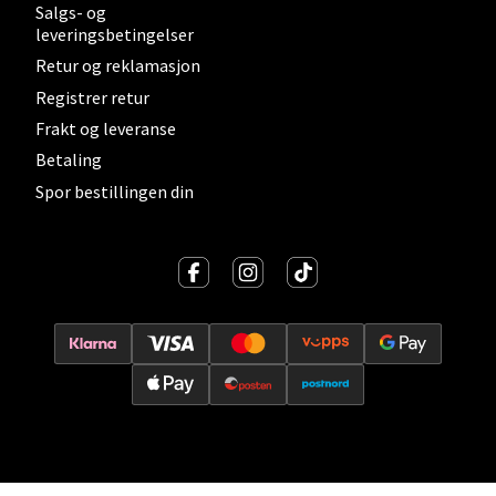
0 i butikk
Salgs- og
leveringsbetingelser
Velg
Retur og reklamasjon
Registrer retur
Frakt og leveranse
Betaling
Lillehammer - Strandtorget
Spor bestillingen din
Strandtorget, 2609 Lillehammer
Åpent i dag 09-18
0 i butikk
Velg
Strømmen - Thon Senter Strømmen