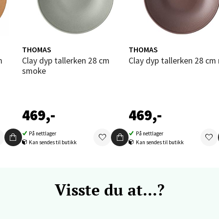
vika - Thon Senter Sandvika
orbsgate 7, 1338 Sandvika
 dag 10-21
THOMAS
THOMAS
V
Clay dyp tallerken 28 cm
Clay dyp tallerken 28 cm
tikk
smoke
en - Thon Senter Sartor
469,-
469,-
vegen 12, 5353 Straume
 dag 10-21
På nettlager
På nettlager
V
Kan sendes til butikk
Kan sendes til butikk
tikk
Visste du at...?
dheim - Sirkus Shopping
borgveien 5, 7044 Trondheim