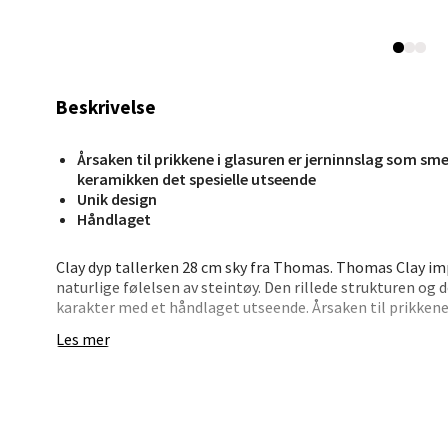
Madl
Madlak
Åpent i
Beskrivelse
0 i bu
Årsaken til prikkene i glasuren er jerninnslag som sm
keramikken det spesielle utseende
Leva
Unik design
Håndlaget
Moafjæ
Åpent i
Clay dyp tallerken 28 cm sky fra Thomas. Thomas Clay im
naturlige følelsen av steintøy. Den rillede strukturen og d
0 i bu
karakter med et håndlaget utseende. Årsaken til prikkene
brenneprosessen og gir keramikken det spesielle utseend
Les mer
Mand
Skarvø
Åpent i