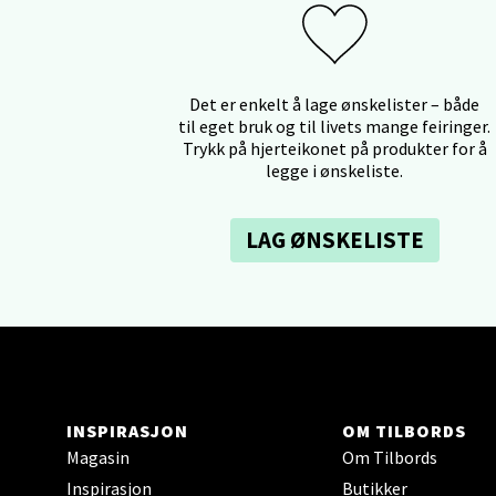
Åpent i
0 i bu
Det er enkelt å lage ønskelister – både
til eget bruk og til livets mange feiringer.
Ski 
Trykk på hjerteikonet på produkter for å
legge i ønskeliste.
Ski Sto
Åpent i
LAG ØNSKELISTE
0 i bu
Sort
Strang
Åpent i
INSPIRASJON
OM TILBORDS
0 i bu
Magasin
Om Tilbords
Inspirasjon
Butikker