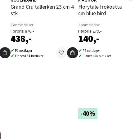
dag!
dag!
elg
Grand Cru tallerken 23 cm 4
Florytale frokosttallerken 21
stk
cm blue bird
2 anmeldelser
1 anmeldelse
Førpris 876,-
Førpris 279,-
438,-
140,-
På nettlager
På nettlager
Finnes i 54 butikker
Finnes i 54 butikker
elg
-40%
elg