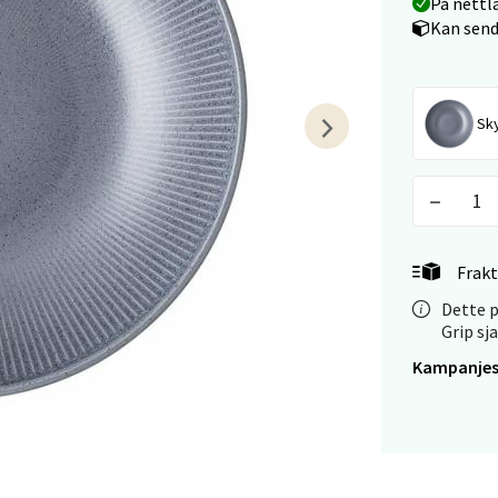
På nettl
Kan send
 - Linderud
Mogensøns vei 38, 0594 Oslo
Sk
 dag 10-21
V
tikk
e/Jæren - M44
Frakt
Dette p
veien 2, 4340 Bryne
Grip sj
 dag 10-20
V
Kampanjes
tikk
anger og Sandnes - Thon Senter