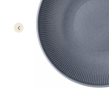
Oslo
Erich 
Åpent i
0 i bu
Bryn
Jupiter
Åpent i
0 i bu
Stav