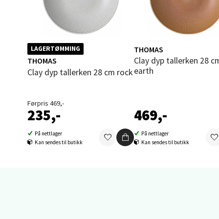
Sand
Brodtk
Åpent i
THOMAS
LAGERTØMMING
Clay dyp tallerken 28 cm
THOMAS
0 i bu
earth
Clay dyp tallerken 28 cm rock
Berg
Førpris 469,-
235,-
469,-
Sartor
Åpent i
På nettlager
På nettlager
Kan sendes til butikk
Kan sendes til butikk
0 i bu
Tron
Falken