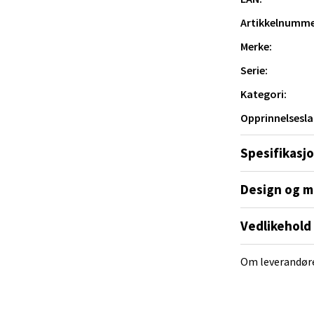
V
tikk
Artikkelnumme
Merke:
 Rana - Thon Senter Mo i Rana
Serie:
Kategori:
f Nansensgate 22, 8622 Mo i Rana
Opprinnelsesla
 dag 09-19
V
tikk
Spesifikasj
Design og m
und - Thon Senter Moa
Vedlikehold
andsvegen 25, 6010 Ålesund
 dag 10-20
V
Om leverandør
tikk