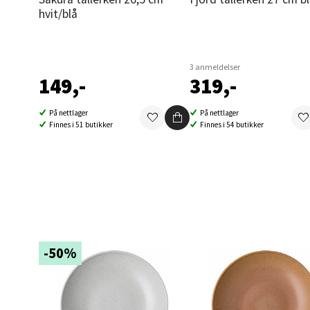
hvit/blå
0 i bu
3 anmeldelser
Oppd
149,-
319,-
Aunase
På nettlager
På nettlager
Åpent i
Finnes i 51 butikker
Finnes i 54 butikker
0 i bu
Orka
Thon S
Åpent i
-50%
0 i bu