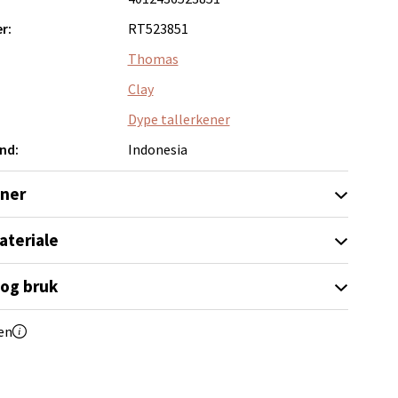
elg
r:
RT523851
Thomas
Clay
Dype tallerkener
nd:
Indonesia
elg
oner
ateriale
 og bruk
elg
en