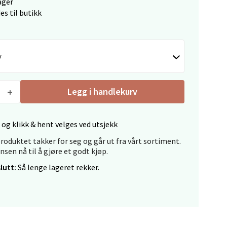
ager
es til butikk
y
elg
Legg i handlekurv
 og klikk & hent velges ved utsjekk
roduktet takker for seg og går ut fra vårt sortiment.
ansen nå til å gjøre et godt kjøp.
elg
lutt:
Så lenge lageret rekker.