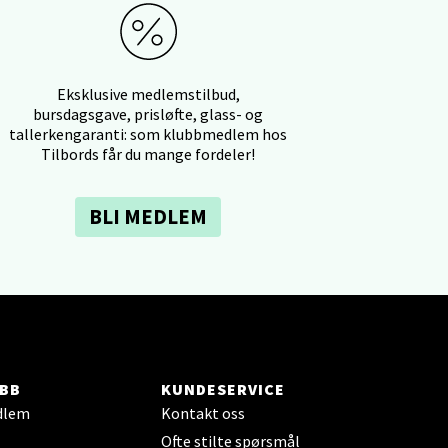
elg
Eksklusive medlemstilbud,
bursdagsgave, prisløfte, glass- og
tallerkengaranti: som klubbmedlem hos
Tilbords får du mange fordeler!
elg
BLI MEDLEM
elg
BB
KUNDESERVICE
dlem
Kontakt oss
Ofte stilte spørsmål