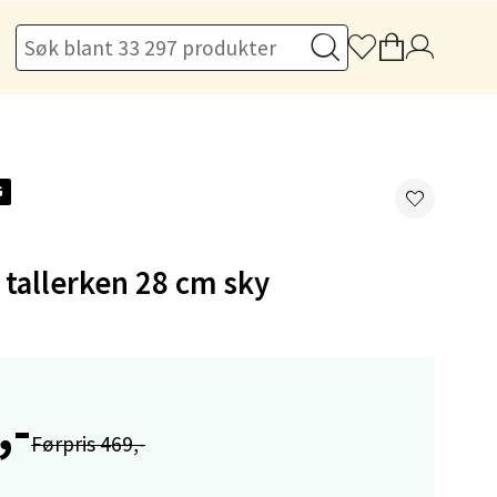
elg
G
elg
 tallerken 28 cm sky
,-
Førpris 469,-
elg