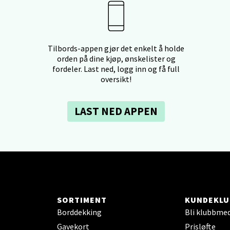
 dag 09-21
V
tikk
Tilbords-appen gjør det enkelt å holde
orden på dine kjøp, ønskelister og
- Thon Senter Ski
fordeler. Last ned, logg inn og få full
oversikt!
rsenter, Jernbanesvingen 6, 1400 Ski
 dag 10-21
V
LAST NED APPEN
tikk
land - Sortland Storsenter
ata 26, 8400 Sortland
 dag 10-19
V
SORTIMENT
KUNDEKLU
tikk
Borddekking
Bli klubbme
Gavekort
Prisløfte