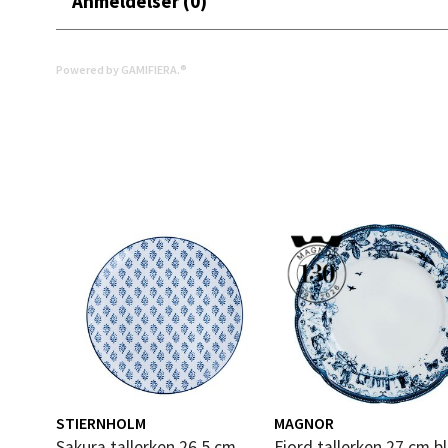
Anmeldelser (0)
Mold
Torget
Powered by GAMIFIERA.®
Åpent i
0 i bu
Narv
Bolags
Åpent i
0 i bu
Berg
STIERNHOLM
MAGNOR
Folke B
Sakura tallerken 26,5 cm
Fjord tallerken 27 cm b
Åpent i