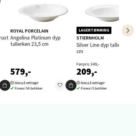
ROYAL PORCELAIN
LAGERTØMMING
elg
 rust
Angelina Platinum dyp
STIERNHOLM
tallerken 23,5 cm
Silver Line dyp tallerken 23
cm
Førpris 349,-
579,-
209,-
Ikke på nettlager
Ikke på nettlager
elg
Finnes i 54 butikker
Finnes i 5 butikker