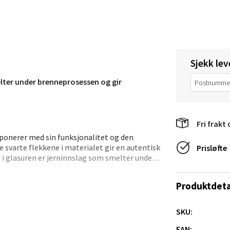
a
rossen nr 9, 4042 Stavanger
 dag 10-20
tikk
Sjekk lev
elter under brenneprosessen og gir
nger - Magneten
ra 14, 7606 Levanger
Fri frakt 
 dag 10-20
ponerer med sin funksjonalitet og den
V
e svarte flekkene i materialet gir en autentisk
Prisløfte
tikk
 i glasuren er jerninnslag som smelter under
e.
Produktdeta
al - Alti Mandal
SKU:
yveien 55, 4517 Mandal
 dag 10-20
EAN: