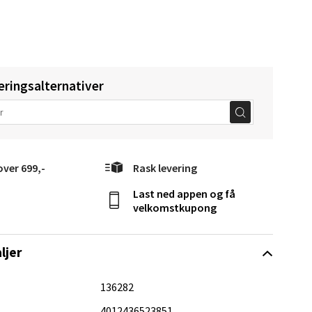
Vel
g
eringsalternativer
over 699,-
Rask levering
elg
Last ned appen og få
velkomstkupong
ljer
136282
4012436523851