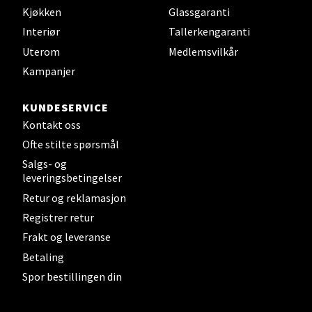
Kjøkken
Glassgaranti
Velg
Interiør
Tallerkengaranti
Uterom
Medlemsvilkår
Kampanjer
Steinkjer - Thon Senter Steinkjer
KUNDESERVICE
Sjøfartsgata 2, 7714 Steinkjer
Kontakt oss
Åpent i dag 10-20
Ofte stilte spørsmål
0 i butikk
Salgs- og
leveringsbetingelser
Retur og reklamasjon
Velg
Registrer retur
Frakt og leveranse
Betaling
Leirvik - Stord
Spor bestillingen din
Torgbakken 2, 5401 Stord