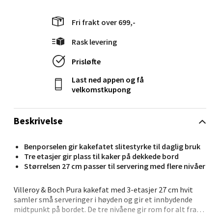
Langelandsvegen 25, 6010 Ålesund
Fri frakt over 699,-
Åpent i dag 10-20
Rask levering
0 i butikk
Prisløfte
Velg
Last ned appen og få
velkomstkupong
Molde - Moldetorget
Beskrivelse
Torget 1, 6413 Molde
Benporselen gir kakefatet slitestyrke til daglig bruk
Åpent i dag 10-20
Tre etasjer gir plass til kaker på dekkede bord
Størrelsen 27 cm passer til servering med flere nivåer
0 i butikk
Villeroy & Boch Pura kakefat med 3-etasjer 27 cm hvit
Velg
samler små serveringer i høyden og gir et innbydende
midtpunkt på bordet. De tre nivåene gir rom for alt fra
cupcakes og småkaker til frukt og snacks, mens