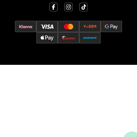
Åpent i dag 10-17
0 i butikk
Velg
Oslo - Thon Senter Storo
Vitaminveien 7 - 9, 0485 Oslo
Åpent i dag 10-21
0 i butikk
Velg
Lillehammer - Strandtorget