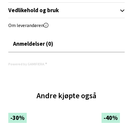
Velg
Vedlikehold og bruk
Om leverandøren
Oppdal - Aunasenteret
Anmeldelser (0)
Aunasenteret, Sunndalsvegen 3, 7340 Oppdal
Åpent i dag 10-19
0 i butikk
Powered by GAMIFIERA.®
Velg
Andre kjøpte også
Orkanger - Thon Senter Orkanger
-30%
-40%
Thon Senter Orkanger, Orkdalsveien 113, 7300
Orkanger