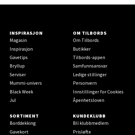
Ski - Thon Senter Ski
INSPIRASJON
OM TILBORDS
Ski Storsenter, Jernbanesvingen 6, 1400 Ski
Åpent i dag 10-21
Magasin
Om Tilbords
Inspirasjon
Butikker
0 i butikk
Gavetips
Tilbords-appen
Bryllup
Samfunnsansvar
Velg
Serviser
Ledige stillinger
Mummi-univers
Personvern
Black Week
Innstillinger for Cookies
Sortland - Sortland Storsenter
Jul
Åpenhetsloven
Strangata 26, 8400 Sortland
SORTIMENT
KUNDEKLUBB
Åpent i dag 10-19
Borddekking
Bli klubbmedlem
0 i butikk
Gavekort
Prisløfte