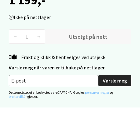
0 i butikk
Ikke på nettlager
Velg
Utsolgt på nett
Mo i Rana - Thon Senter Mo i Rana
Frakt og klikk & hent velges ved utsjekk
Varsle meg når varen er tilbake på nettlager.
Fridtjof Nansensgate 22, 8622 Mo i Rana
Åpent i dag 09-19
Varsle meg
0 i butikk
Dette nettstedet er beskyttet av reCAPTCHA. Googles
personvernregler
og
brukervilkår
gjelder.
Velg
Ålesund - Thon Senter Moa