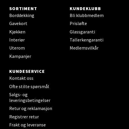
Mandal - Alti Mandal
SORTIMENT
KUNDEKLUBB
Skarvøyveien 55, 4517 Mandal
Borddekking
Bli klubbmedlem
Åpent i dag 10-20
Gavekort
Prisløfte
0 i butikk
Kjøkken
Glassgaranti
Interiør
Tallerkengaranti
Velg
Uterom
Medlemsvilkår
Kampanjer
KUNDESERVICE
Mo i Rana - Thon Senter Mo i
Kontakt oss
Rana
Ofte stilte spørsmål
Salgs- og
Fridtjof Nansensgate 22, 8622 Mo i Rana
leveringsbetingelser
Åpent i dag 09-19
Retur og reklamasjon
0 i butikk
Registrer retur
Frakt og leveranse