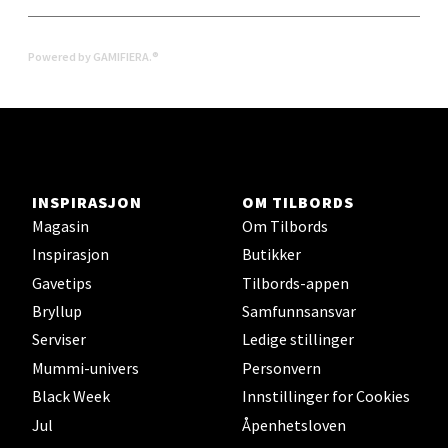
Åpent i dag 10-20
0 i butikk
Powered by GAMIFIERA.®
Velg
Levanger - Magneten
INSPIRASJON
OM TILBORDS
Magasin
Om Tilbords
Moafjæra 14, 7606 Levanger
Inspirasjon
Butikker
Åpent i dag 10-20
Gavetips
Tilbords-appen
0 i butikk
Bryllup
Samfunnsansvar
Serviser
Ledige stillinger
Velg
Mummi-univers
Personvern
Black Week
Innstillinger for Cookies
Jul
Åpenhetsloven