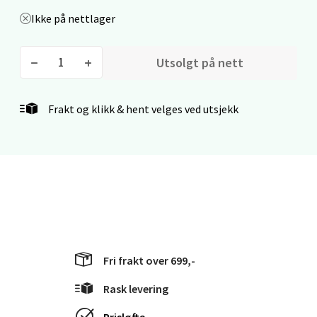
Åpent i dag 10-21
Ikke på nettlager
0 i butikk
Utsolgt på nett
Velg
Frakt og klikk & hent velges ved utsjekk
Bergen - Thon Senter Lagunen
Laguneveien 1, 5239 Bergen
Åpent i dag 10-21
0 i butikk
Velg
Fri frakt over 699,-
Rask levering
Prisløfte