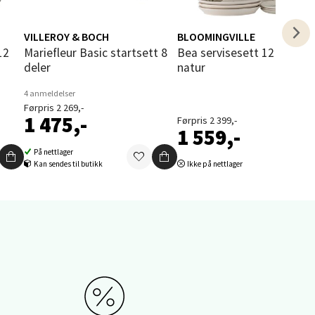
elg
VILLEROY & BOCH
BLOOMINGVILLE
Mariefleur Basic startsett 8
Bea servisesett 12 deler
deler
natur
4 anmeldelser
Førpris 2 269,-
1 475,-
Førpris 2 399,-
1 559,-
elg
På nettlager
Kan sendes til butikk
Ikke på nettlager
elg