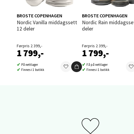
Åpent i
0 i bu
BROSTE COPENHAGEN
BROSTE COPENHAGEN
Nordic Vanilla middagssett
Nordic Rain middagssett 12
12 deler
deler
Sand
Førpris 2 399,-
Førpris 2 399,-
Brodtk
1 799,-
1 799,-
Åpent i
På nettlager
Få på nettlager
0 i bu
Finnes i 1 butikk
Finnes i 1 butikk
Berg
Sartor
Åpent i
0 i bu