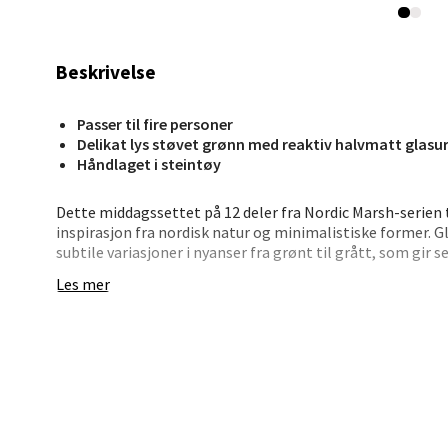
Stav
Beskrivelse
Madl
Passer til fire personer
Madlak
Delikat lys støvet grønn med reaktiv halvmatt glasu
Håndlaget i steintøy
Åpent i
0 i bu
Dette middagssettet på 12 deler fra Nordic Marsh-serien
inspirasjon fra nordisk natur og minimalistiske former. G
subtile variasjoner i nyanser fra grønt til grått, som gir s
Leva
Les mer
Alle delene er håndlaget i steintøy, noe som betyr at små 
naturlig del av uttrykket. Det gir settet en unik og personl
Moafjæ
Åpent i
Settet består av fire middagstallerkener på 26 cm, fire ta
Leveres i gaveeske, perfekt både som startsett eller som g
0 i bu
- Inspirert av nordisk natur og enkel estetikk
- 12 deler: 4 middagstallerkener, 4 mindre tallerkener, 4 s