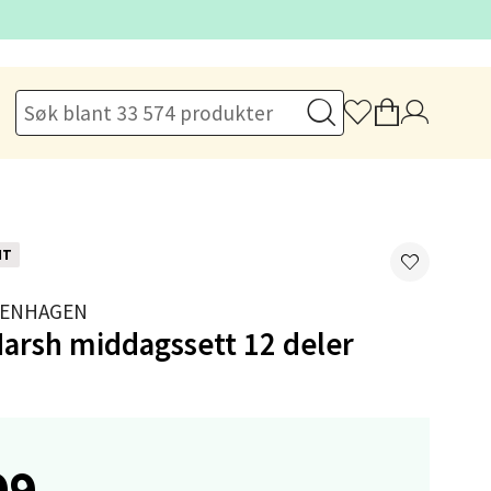
elg
NT
PENHAGEN
arsh middagssett 12 deler
elg
99,-