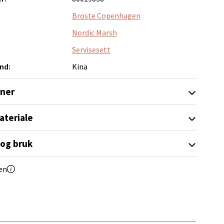
Broste Copenhagen
Nordic Marsh
elg
Servisesett
nd:
Kina
oner
ateriale
elg
 og bruk
en