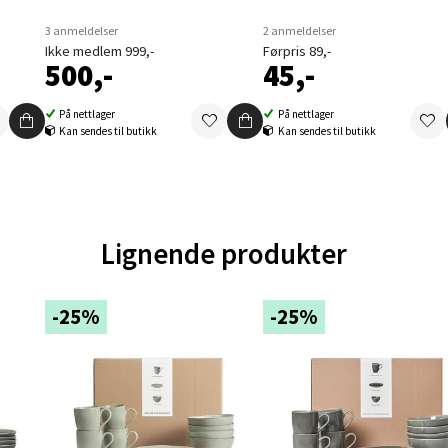
en - Oasen Senter
3 anmeldelser
2 anmeldelser
Ikke medlem 999,-
Førpris 89,-
500,-
45,-
ernadottes vei 52, 5147 Fyllingsdalen
 dag 10-21
V
På nettlager
På nettlager
tikk
Kan sendes til butikk
Kan sendes til butikk
al - Aunasenteret
Lignende produkter
nteret, Sunndalsvegen 3, 7340 Oppdal
 dag 10-19
V
tikk
-25%
-25%
nger - Thon Senter Orkanger
enter Orkanger, Orkdalsveien 113, 7300 Orkanger