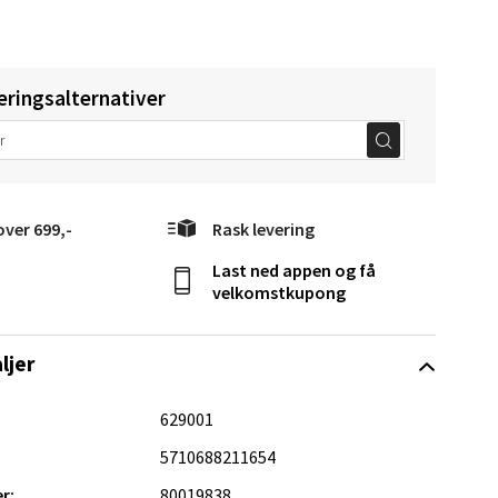
eringsalternativer
Vel
g
over 699,-
Rask levering
Last ned appen og få
velkomstkupong
ljer
elg
629001
5710688211654
r:
80019838