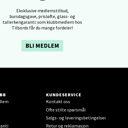
Eksklusive medlemstilbud,
bursdagsgave, prisløfte, glass- og
tallerkengaranti: som klubbmedlem hos
Tilbords får du mange fordeler!
elg
BLI MEDLEM
elg
BB
KUNDESERVICE
dlem
Kontakt oss
Ofte stilte spørsmål
Salgs- og leveringsbetingelser
anti
Retur og reklamasjon