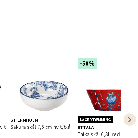
elg
elg
-50%
elg
STIERNHOLM
LAGERTØMMING
vit
Sakura skål 7,5 cm hvit/blå
IITTALA
Taika skål 0,3L rød