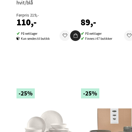
hvit/blå
Berg
Førpris 219,-
110,-
89,-
Folke B
Åpent i
På nettlager
På nettlager
0 i bu
Kan sendes til butikk
Finnes i 47 butikker
Oppd
Aunase
Åpent i
0 i bu
-25%
-25%
Orka
Thon S