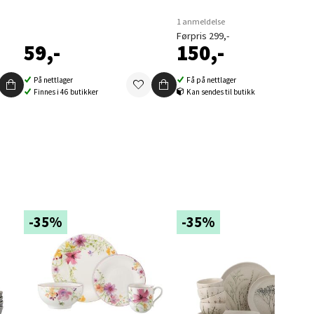
1 anmeldelse
Førpris 299,-
59,-
150,-
elg
På nettlager
Få på nettlager
Finnes i 46 butikker
Kan sendes til butikk
elg
-35%
-35%