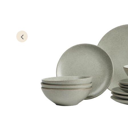
Lillem
Åpent i
0 i bu
Oslo
Erich 
Åpent i
0 i bu
Bryn
Jupiter
Åpent i
0 i bu