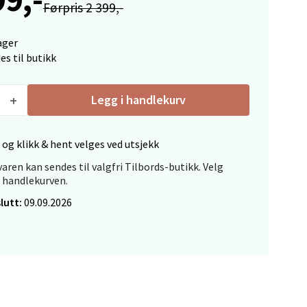
Førpris 2 399,-
elg
ager
es til butikk
Legg i handlekurv
 og klikk & hent velges ved utsjekk
elg
aren kan sendes til valgfri Tilbords-butikk. Velg
i handlekurven.
lutt:
09.09.2026
elg