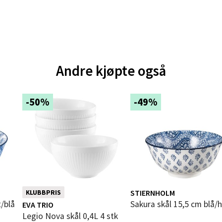
V
tikk
e - Moldetorget
Andre kjøpte også
 1, 6413 Molde
 dag 10-20
V
-50%
-49%
tikk
ik - Thon Senter Malmporten
gata 1, 8514 Narvik
 dag 10-20
V
STIERNHOLM
KLUBBPRIS
tikk
t/blå
Sakura skål 15,5 cm blå/h
EVA TRIO
Legio Nova skål 0,4L 4 stk