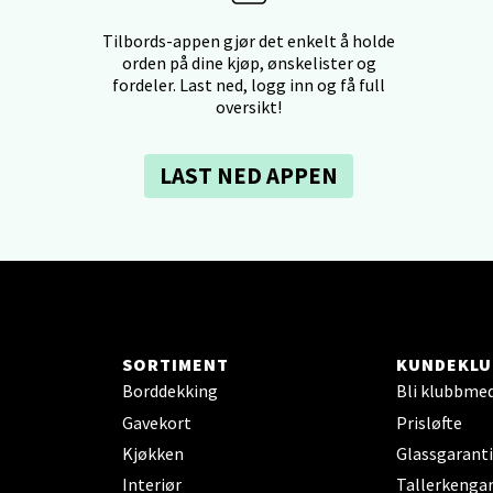
dheim - Sirkus Shopping
Tilbords-appen gjør det enkelt å holde
orden på dine kjøp, ønskelister og
borgveien 5, 7044 Trondheim
fordeler. Last ned, logg inn og få full
oversikt!
 dag 09-21
V
tikk
LAST NED APPEN
- Thon Senter Ski
rsenter, Jernbanesvingen 6, 1400 Ski
 dag 10-21
V
tikk
SORTIMENT
KUNDEKLU
Borddekking
Bli klubbme
Gavekort
Prisløfte
land - Sortland Storsenter
Kjøkken
Glassgaranti
ata 26, 8400 Sortland
Interiør
Tallerkengar