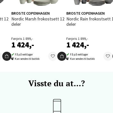
 dag 09-20
V
tikk
BROSTE COPENHAGEN
BROSTE COPENHAGEN
Nordic Marsh frokostsett 12
Nordic Rain frokostsett 12
deler
deler
vika - Thon Senter Sandvika
Førpris 1 899,-
Førpris 1 899,-
orbsgate 7, 1338 Sandvika
1 424,-
1 424,-
 dag 10-21
V
Få på nettlager
Få på nettlager
tikk
Kan sendes til butikk
Kan sendes til butikk
en - Thon Senter Sartor
Visste du at...?
vegen 12, 5353 Straume
 dag 10-21
V
tikk