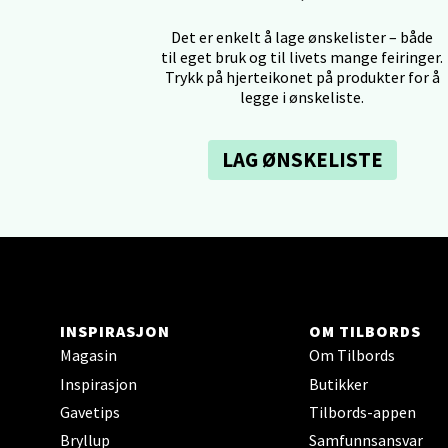
Tron
Det er enkelt å lage ønskelister – både
til eget bruk og til livets mange feiringer.
Falken
Trykk på hjerteikonet på produkter for å
legge i ønskeliste.
Åpent i
0 i bu
LAG ØNSKELISTE
Ski 
Ski Sto
Åpent i
0 i bu
INSPIRASJON
OM TILBORDS
Magasin
Om Tilbords
Inspirasjon
Butikker
Sort
Gavetips
Tilbords-appen
Strang
Bryllup
Samfunnsansvar