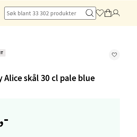
elg
NT
 Alice skål 30 cl pale blue
elg
,-
elg