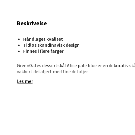
Stav
Madl
Beskrivelse
Madlak
Åpent i
Håndlaget kvalitet
0 i bu
Tidløs skandinavisk design
Finnes i flere farger
GreenGates dessertskål Alice pale blue er en dekorativ skå
Leva
vakkert detaljert med fine detaljer.
Moafjæ
Les mer
Åpent i
0 i bu
Mand