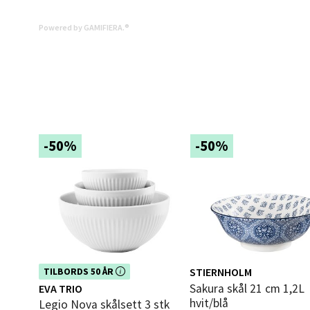
Powered by GAMIFIERA.®
Mold
Torget
Åpent i
0 i bu
-50%
-50%
Narv
Bolags
Åpent i
0 i bu
Dette produktet er inkludert i vår
STIERNHOLM
TILBORDS 50 ÅR
kampanje. Benytt deg av rabatten i
Berg
Sakura skål 21 cm 1,2L
EVA TRIO
dag!
hvit/blå
Legio Nova skålsett 3 stk