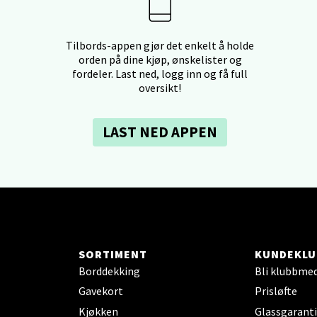
borgveien 5, 7044 Trondheim
 dag 09-21
V
Tilbords-appen gjør det enkelt å holde
tikk
orden på dine kjøp, ønskelister og
fordeler. Last ned, logg inn og få full
oversikt!
- Thon Senter Ski
LAST NED APPEN
rsenter, Jernbanesvingen 6, 1400 Ski
 dag 10-21
V
tikk
land - Sortland Storsenter
SORTIMENT
KUNDEKLU
ata 26, 8400 Sortland
Borddekking
Bli klubbme
 dag 10-19
Gavekort
Prisløfte
V
tikk
Kjøkken
Glassgaranti