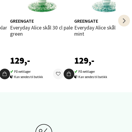
GREENGATE
GREENGATE
klar
Everyday Alice skål 30 cl pale
Everyday Alice skål 30 cl cool
green
mint
elg
129,-
129,-
På nettlager
På nettlager
Kan sendes til butikk
Kan sendes til butikk
elg