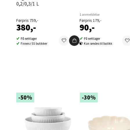
Folke B
0,2/0,3/1 L
Åpent i
1 anmeldelse
0 i bu
Førpris 759,-
Førpris 179,-
380,-
90,-
På nettlager
På nettlager
Oppd
Finnes i 55 butikker
Kan sendes til butikk
Aunase
Åpent i
0 i bu
Orka
-50%
-30%
Thon S
Åpent i
0 i bu