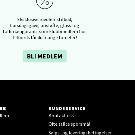
elg
Eksklusive medlemstilbud,
bursdagsgave, prisløfte, glass- og
tallerkengaranti: som klubbmedlem hos
Tilbords får du mange fordeler!
BLI MEDLEM
elg
BB
KUNDESERVICE
dlem
Kontakt oss
Ofte stilte spørsmål
elg
Salgs- og leveringsbetingelser