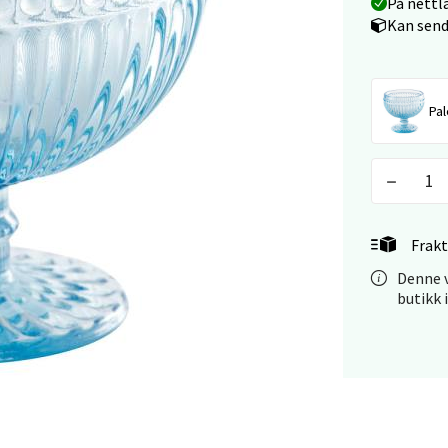
På nettl
tikk
Kan send
 - Linderud
Pal
Mogensøns vei 38, 0594 Oslo
 dag 10-21
V
tikk
Frakt
e/Jæren - M44
Denne v
butikk 
veien 2, 4340 Bryne
 dag 10-20
V
tikk