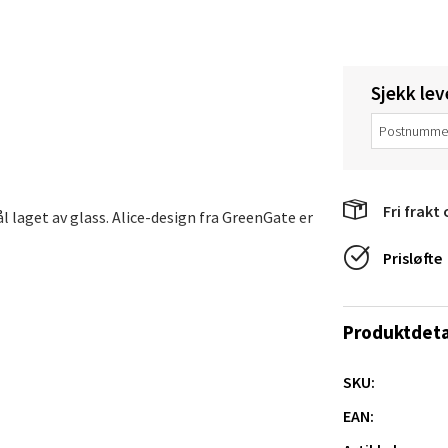
anger og Sandnes - Thon Senter
a
rossen nr 9, 4042 Stavanger
Sjekk lev
 dag 10-20
tikk
Fri frakt 
l laget av glass. Alice-design fra GreenGate er
nger - Magneten
Prisløfte
ra 14, 7606 Levanger
 dag 10-20
V
tikk
Produktdeta
SKU:
al - Alti Mandal
EAN: