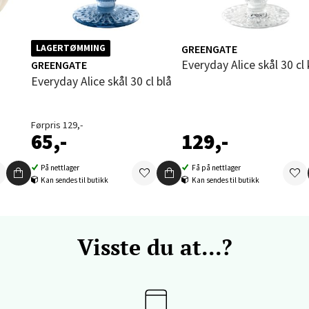
vika - Thon Senter Sandvika
GREENGATE
LAGERTØMMING
Everyday Alice skål 30 cl 
GREENGATE
orbsgate 7, 1338 Sandvika
Everyday Alice skål 30 cl blå
 dag 10-21
V
tikk
Førpris 129,-
65,-
129,-
en - Thon Senter Sartor
På nettlager
Få på nettlager
Kan sendes til butikk
Kan sendes til butikk
vegen 12, 5353 Straume
 dag 10-21
V
tikk
Visste du at...?
dheim - Sirkus Shopping