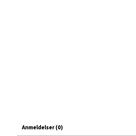
Skarvø
Åpent i
0 i bu
Mo i
Fridtjo
Åpent i
0 i bu
Åles
Langel
Åpent i
Anmeldelser (0)
0 i bu