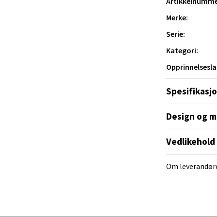
yveien 55, 4517 Mandal
Artikkelnumme
 dag 10-20
Merke:
V
tikk
Serie:
Kategori:
 Rana - Thon Senter Mo i Rana
Opprinnelsesla
f Nansensgate 22, 8622 Mo i Rana
Spesifikasj
 dag 09-19
V
Design og m
tikk
Vedlikehold
und - Thon Senter Moa
Om leverandør
andsvegen 25, 6010 Ålesund
 dag 10-20
V
tikk