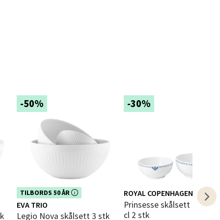
elg
-50%
-30%
elg
Dette produktet er inkludert i vår
ROYAL COPENHAGEN
TILBORDS 50 ÅR
kampanje. Benytt deg av rabatten i
Prinsesse skålsett 73 cl + 110
EVA TRIO
dag!
cl 2 stk
tk
Legio Nova skålsett 3 stk