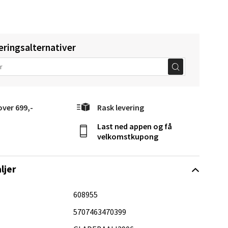
eringsalternativer
Vel
g
over 699,-
Rask levering
Last ned appen og få
velkomstkupong
elg
ljer
608955
5707463470399