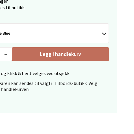
ager
es til butikk
e Blue
elg
Legg i handlekurv
 og klikk & hent velges ved utsjekk
aren kan sendes til valgfri Tilbords-butikk. Velg
i handlekurven.
elg