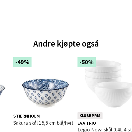
e - Moldetorget
 1, 6413 Molde
 dag 10-20
V
Andre kjøpte også
tikk
-49%
-50%
ik - Thon Senter Malmporten
gata 1, 8514 Narvik
 dag 10-20
V
tikk
STIERNHOLM
KLUBBPRIS
en - Oasen Senter
Sakura skål 15,5 cm blå/hvit
EVA TRIO
Legio Nova skål 0,4L 4 s