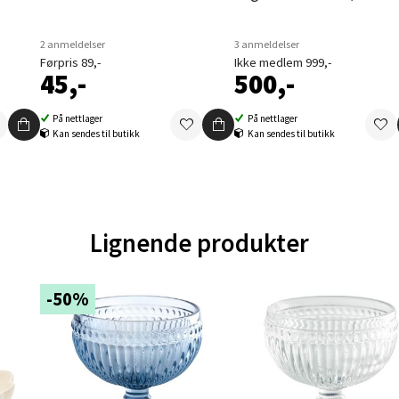
ernadottes vei 52, 5147 Fyllingsdalen
 dag 10-21
V
2 anmeldelser
3 anmeldelser
tikk
Førpris 89,-
Ikke medlem 999,-
45,-
500,-
På nettlager
På nettlager
al - Aunasenteret
Kan sendes til butikk
Kan sendes til butikk
nteret, Sunndalsvegen 3, 7340 Oppdal
 dag 10-19
V
tikk
Lignende produkter
nger - Thon Senter Orkanger
-50%
enter Orkanger, Orkdalsveien 113, 7300 Orkanger
 dag 09-20
V
tikk