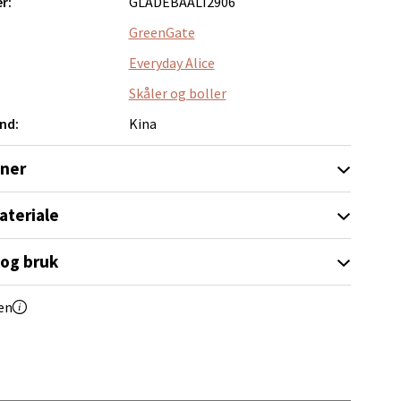
r:
GLADEBAALI2906
GreenGate
elg
Everyday Alice
Skåler og boller
nd:
Kina
oner
elg
ateriale
 og bruk
en
elg