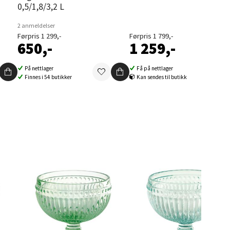
0,5/1,8/3,2 L
elg
2 anmeldelser
Førpris 1 299,-
Førpris 1 799,-
650,-
1 259,-
På nettlager
Få på nettlager
Finnes i 54 butikker
Kan sendes til butikk
elg
elg