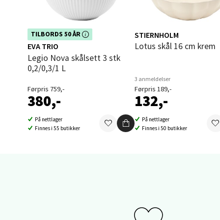
Sand
Dette produktet er inkludert i vår
STIERNHOLM
TILBORDS 50 ÅR
kampanje. Benytt deg av rabatten i
Lotus skål 16 cm krem
EVA TRIO
dag!
Brodtk
Legio Nova skålsett 3 stk
Åpent i
0,2/0,3/1 L
0 i bu
3 anmeldelser
Førpris 759,-
Førpris 189,-
380,-
132,-
Berg
På nettlager
På nettlager
Finnes i 55 butikker
Finnes i 50 butikker
Sartor
Åpent i
0 i bu
Tron