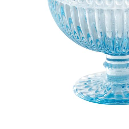
0 i bu
Oslo
Erich 
Åpent i
0 i bu
Bryn
Jupiter
Åpent i
0 i bu