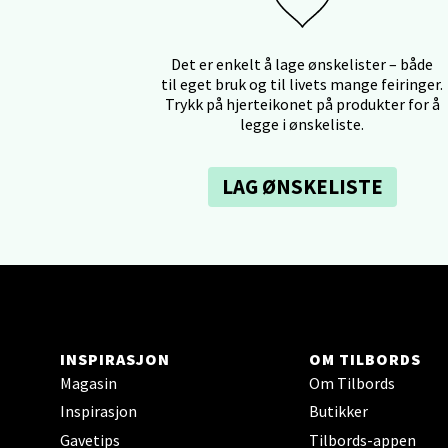
Falken
Åpent i
Det er enkelt å lage ønskelister – både
0 i bu
til eget bruk og til livets mange feiringer.
Trykk på hjerteikonet på produkter for å
legge i ønskeliste.
Ski 
LAG ØNSKELISTE
Ski Sto
Åpent i
0 i bu
Sort
INSPIRASJON
OM TILBORDS
Strang
Magasin
Om Tilbords
Åpent i
Inspirasjon
Butikker
0 i bu
Gavetips
Tilbords-appen