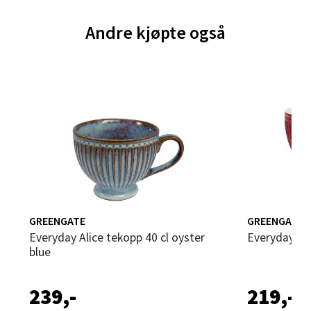
Sandvika - Thon Senter Sandvika
Andre kjøpte også
Brodtkorbsgate 7, 1338 Sandvika
Åpent i dag 10-21
0 i butikk
Velg
Bergen - Thon Senter Sartor
Sartorvegen 12, 5353 Straume
GREENGATE
GREENGATE
Åpent i dag 10-21
Everyday Alice tekopp 40 cl oyster
Everyday Al
0 i butikk
blue
Velg
239,-
219,-