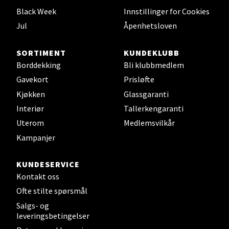
Black Week
Innstillinger for Cookies
0 i butikk
Jul
Åpenhetsloven
Velg
SORTIMENT
KUNDEKLUBB
Borddekking
Bli klubbmedlem
Gavekort
Prisløfte
Leirvik - Stord
Kjøkken
Glassgaranti
Interiør
Tallerkengaranti
Torgbakken 2, 5401 Stord
Uterom
Medlemsvilkår
Åpent i dag 10-17
Kampanjer
0 i butikk
KUNDESERVICE
Velg
Kontakt oss
Ofte stilte spørsmål
Salgs- og
leveringsbetingelser
Oslo - Thon Senter Storo