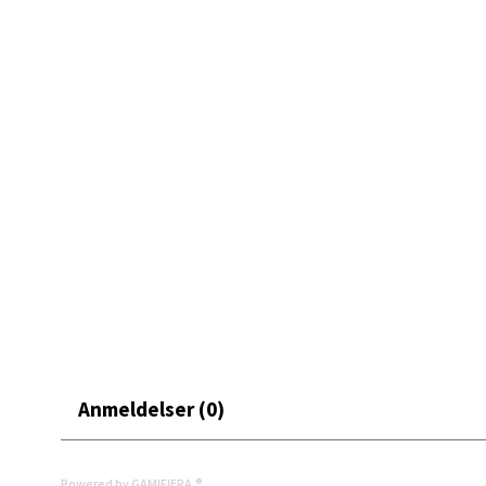
Skarvø
Åpent i
0 i bu
Mo i
Fridtjo
Åpent i
0 i bu
Åles
Anmeldelser (0)
Langel
Åpent i
Powered by GAMIFIERA.®