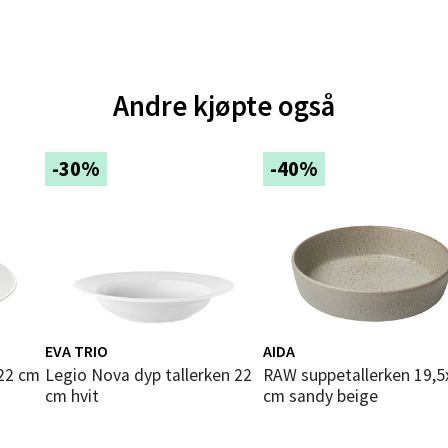
tikk
e - Moldetorget
Andre kjøpte også
 1, 6413 Molde
 dag 10-20
V
-30%
-40%
tikk
ik - Thon Senter Malmporten
gata 1, 8514 Narvik
 dag 10-20
V
EVA TRIO
AIDA
tikk
Legio Nova dyp tallerken 22
RAW suppetallerken 19,5x4x5
cm hvit
cm sandy beige
en - Oasen Senter