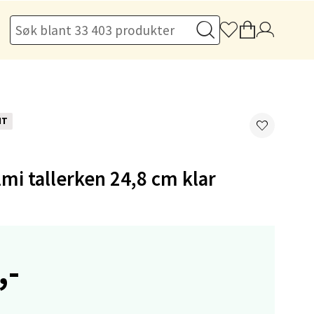
elg
NT
mi tallerken 24,8 cm klar
elg
,-