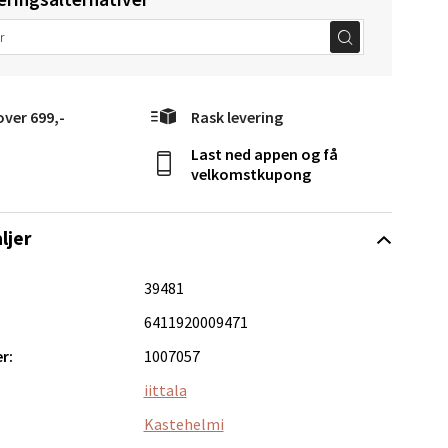
over 699,-
Rask levering
Vel
Last ned appen og få
g
velkomstkupong
ljer
39481
6411920009471
elg
r:
1007057
iittala
Kastehelmi