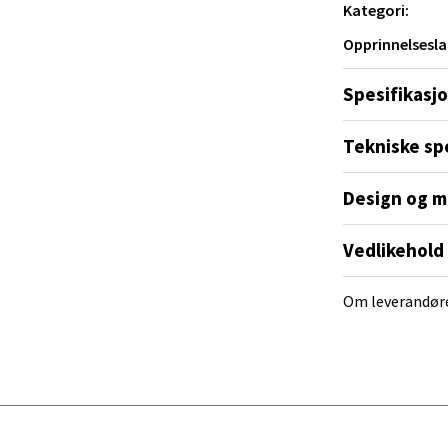
Kategori:
yveien 55, 4517 Mandal
Opprinnelsesla
 dag 10-20
V
tikk
Spesifikasj
Tekniske sp
 Rana - Thon Senter Mo i Rana
Design og m
f Nansensgate 22, 8622 Mo i Rana
 dag 09-19
Vedlikehold
V
tikk
Om leverandør
und - Thon Senter Moa
andsvegen 25, 6010 Ålesund
 dag 10-20
V