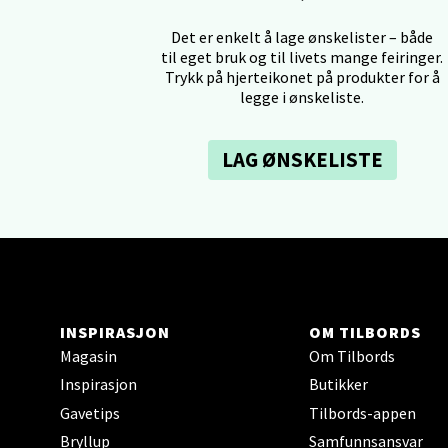
Tron
Det er enkelt å lage ønskelister – både
Falken
til eget bruk og til livets mange feiringer.
Åpent i
Trykk på hjerteikonet på produkter for å
legge i ønskeliste.
0 i bu
LAG ØNSKELISTE
Ski 
Ski Sto
Åpent i
0 i bu
INSPIRASJON
OM TILBORDS
Magasin
Om Tilbords
Sort
Inspirasjon
Butikker
Strang
Gavetips
Tilbords-appen
Åpent i
Bryllup
Samfunnsansvar