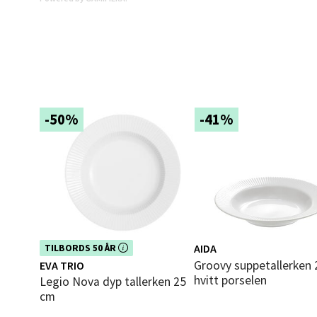
0 i bu
Mold
Torget
Åpent i
-50%
-41%
0 i bu
Narv
Bolags
Åpent i
Dette produktet er inkludert i vår
AIDA
TILBORDS 50 ÅR
0 i bu
kampanje. Benytt deg av rabatten i
Groovy suppetallerken 22 cm
EVA TRIO
dag!
hvitt porselen
Legio Nova dyp tallerken 25
cm
Berg