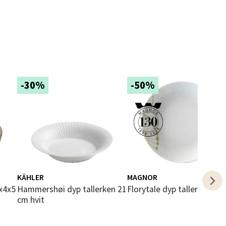
elg
-30%
-50%
elg
KÄHLER
MAGNOR
Hammershøi dyp tallerken 21
Florytale dyp tallerken 20
cm hvit