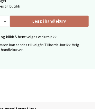
ager
es til butikk
elg
Legg i handlekurv
 og klikk & hent velges ved utsjekk
aren kan sendes til valgfri Tilbords-butikk. Velg
i handlekurven.
elg
elg
eringsalternativer