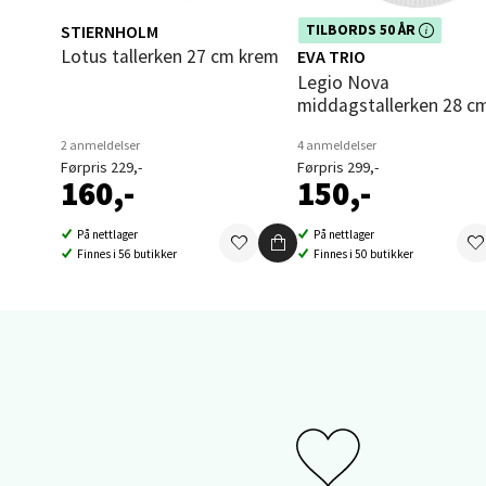
0 i bu
STIERNHOLM
Dette produktet er inkludert i vår
TILBORDS 50 ÅR
kampanje. Benytt deg av rabatte
Lotus tallerken 27 cm krem
EVA TRIO
dag!
Legio Nova
Sand
middagstallerken 28 c
Brodtk
2 anmeldelser
4 anmeldelser
Førpris 229,-
Førpris 299,-
Åpent i
160,-
150,-
0 i bu
På nettlager
På nettlager
Finnes i 56 butikker
Finnes i 50 butikker
Berg
Sartor
Åpent i
0 i bu