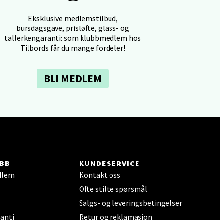
Eksklusive medlemstilbud,
bursdagsgave, prisløfte, glass- og
tallerkengaranti: som klubbmedlem hos
elg
Tilbords får du mange fordeler!
BLI MEDLEM
elg
BB
KUNDESERVICE
dlem
Kontakt oss
Ofte stilte spørsmål
Salgs- og leveringsbetingelser
anti
Retur og reklamasjon