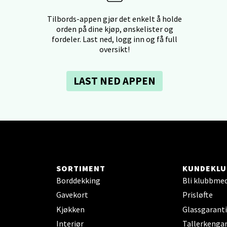
dheim - Sirkus Shopping
Tilbords-appen gjør det enkelt å holde
borgveien 5, 7044 Trondheim
orden på dine kjøp, ønskelister og
 dag 09-21
fordeler. Last ned, logg inn og få full
V
oversikt!
tikk
LAST NED APPEN
- Thon Senter Ski
rsenter, Jernbanesvingen 6, 1400 Ski
 dag 10-21
V
tikk
SORTIMENT
KUNDEKLU
Borddekking
Bli klubbme
land - Sortland Storsenter
Gavekort
Prisløfte
ata 26, 8400 Sortland
Kjøkken
Glassgaranti
 dag 10-19
Interiør
Tallerkengar