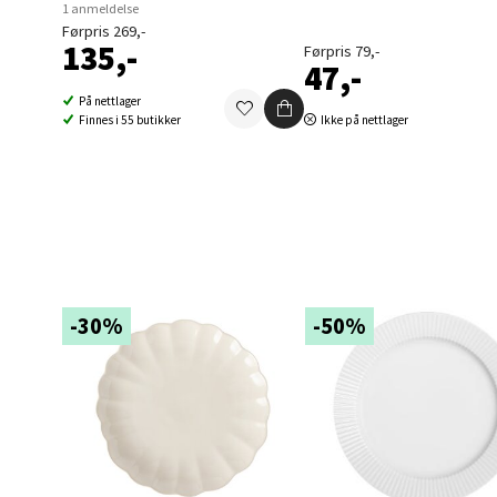
1 anmeldelse
Førpris 269,-
Folke B
135,-
Førpris 79,-
47,-
Åpent i
På nettlager
0 i bu
Finnes i 55 butikker
Ikke på nettlager
Oppd
Aunase
Åpent i
0 i bu
-30%
-50%
Orka
Thon S
Åpent i