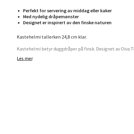
Stav
Perfekt for servering av middag eller kaker
Med nydelig dråpemønster
Madl
Designet er inspirert av den finske naturen
Madlak
Kastehelmi tallerken 24,8 cm klar.
Åpent i
Kastehelmi betyr duggdråper på finsk. Designet av Oiva To
0 i bu
Les mer
Oiva Toikka eksperimenterte med ulike overflater på gla
produksjon av presset glass. Inspirert av den finske nat
ei snor på gress i morgensolen, ble Kastehelmi til. Er i 
Leva
Moafjæ
Åpent i
0 i bu
Mand