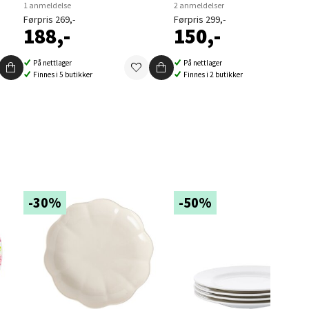
1 anmeldelse
2 anmeldelser
Førpris 269,-
Førpris 299,-
188,-
150,-
elg
På nettlager
På nettlager
Finnes i 5 butikker
Finnes i 2 butikker
elg
-30%
-50%
elg