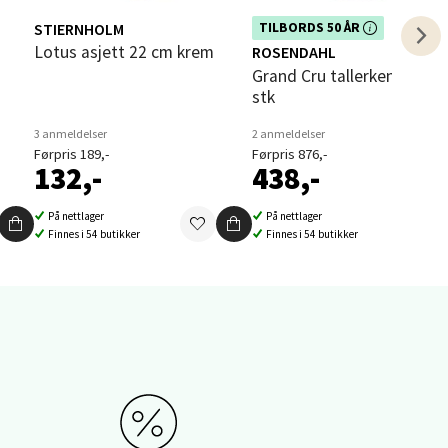
STIERNHOLM
Dette produktet er inkludert i vår
TILBORDS 50 ÅR
i
kampanje. Benytt deg av rabatten i
Lotus asjett 22 cm krem
ROSENDAHL
dag!
Grand Cru tallerken 23 cm 4
stk
3 anmeldelser
2 anmeldelser
Førpris 189,-
Førpris 876,-
132,-
438,-
elg
På nettlager
På nettlager
Finnes i 54 butikker
Finnes i 54 butikker
elg