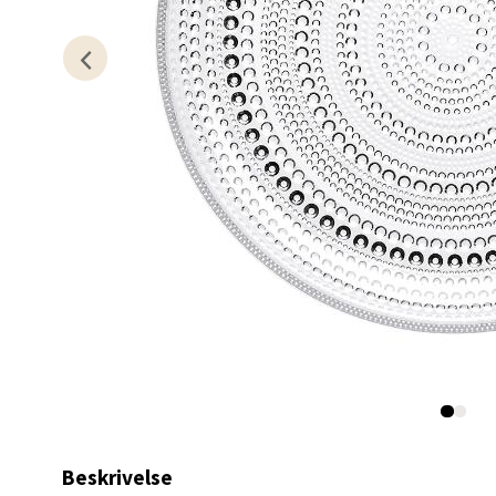
Åpent i
0 i bu
Oslo
Erich 
Åpent i
0 i bu
Bryn
Jupiter
Åpent i
0 i bu
Beskrivelse