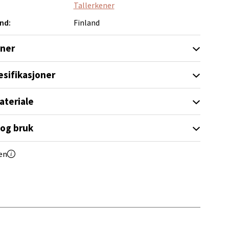
Tallerkener
nd:
Finland
elg
oner
esifikasjoner
ateriale
 og bruk
elg
en
elg