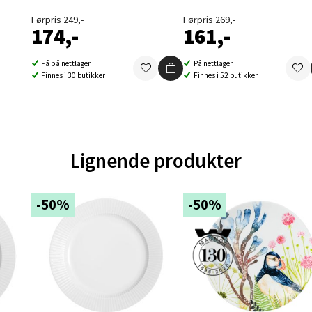
Førpris 249,-
Førpris 269,-
ernadottes vei 52, 5147 Fyllingsdalen
174,-
161,-
 dag 10-21
V
Få på nettlager
På nettlager
tikk
Finnes i 30 butikker
Finnes i 52 butikker
al - Aunasenteret
nteret, Sunndalsvegen 3, 7340 Oppdal
Lignende produkter
 dag 10-19
V
tikk
-50%
-50%
nger - Thon Senter Orkanger
enter Orkanger, Orkdalsveien 113, 7300 Orkanger
 dag 09-20
V