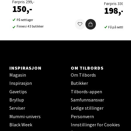
Førpris 299,-
Førpris 330,-
150,-
198,-
På nettlager
Lillehammer - Strandtorget
Finnes i 43 butikker
Få på nettlager
Strandtorget, 2609 Lillehammer
Åpent i dag 09-18
0 i butikk
INSPIRASJON
OM TILBORDS
Velg
Magasin
Om Tilbords
Inspirasjon
Butikker
Gavetips
Tilbords-appen
Bryllup
Samfunnsansvar
Strømmen - Thon Senter Strømmen
Serviser
Ledige stillinger
Støperivn. 5, 2010 Strømmen
Mummi-univers
Personvern
Åpent i dag 10-19
Black Week
Innstillinger for Cookies