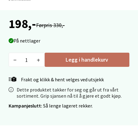
Velg
198,-
Førpris 330,-
På nettlager
Narvik - Thon Senter Malmporten
Bolagsgata 1, 8514 Narvik
Legg i handlekurv
Åpent i dag 10-18
0 i butikk
Frakt og klikk & hent velges ved utsjekk
Dette produktet takker for seg og går ut fra vårt
Velg
sortiment. Grip sjansen nå til å gjøre et godt kjøp.
Kampanjeslutt:
Så lenge lageret rekker.
Bergen - Oasen Senter
Folke Bernadottes vei 52, 5147 Fyllingsdalen