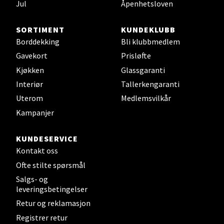
0 i butikk
Jul
Åpenhetsloven
Velg
SORTIMENT
KUNDEKLUBB
Borddekking
Bli klubbmedlem
Gavekort
Prisløfte
Kjøkken
Glassgaranti
Sunndalsøra - Alti Sunndal
Interiør
Tallerkengaranti
Uterom
Medlemsvilkår
Alti Sunndal, Sunndalsveien 17, 6600 Sunndalsøra
Åpent i dag 10-16
Kampanjer
0 i butikk
KUNDESERVICE
Kontakt oss
Velg
Ofte stilte spørsmål
Salgs- og
leveringsbetingelser
Jessheim - Thon Senter Jessheim
Retur og reklamasjon
Registrer retur