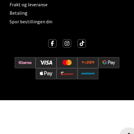
Storgata 6, 2050 Jessheim
Frakt og leveranse
Åpent i dag 10-19
Betaling
0 i butikk
Spor bestillingen din
Velg
Kristiansand - Thon
Sørlandssenteret
Barstølveien 31, 4636 Kristiansand
Åpent i dag 10-19
0 i butikk
Velg