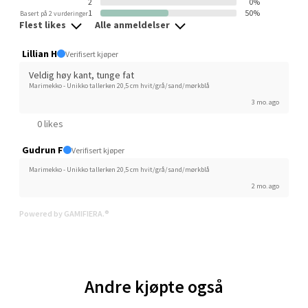
2
0%
0 i butikk
1
50%
Basert på 2 vurderinger
Flest likes
Alle anmeldelser
Velg
Lillian H
Verifisert kjøper
Veldig høy kant, tunge fat
Marimekko - Unikko tallerken 20,5 cm hvit/grå/sand/mørkblå
3 mo. ago
Ski - Thon Senter Ski
0 likes
Ski Storsenter, Jernbanesvingen 6, 1400 Ski
Gudrun F
Verifisert kjøper
Åpent i dag 10-19
Marimekko - Unikko tallerken 20,5 cm hvit/grå/sand/mørkblå
0 i butikk
2 mo. ago
Powered by GAMIFIERA.®
Velg
Andre kjøpte også
Sortland - Sortland Storsenter