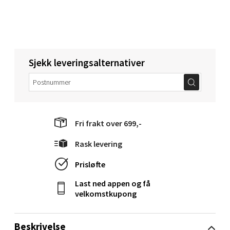
Åpent i dag 10-18
0 i butikk
Velg
Sjekk leveringsalternativer
Oppdal - Aunasenteret
Fri frakt over 699,-
Aunasenteret, Sunndalsvegen 3, 7340 Oppdal
Åpent i dag 10-18
Rask levering
0 i butikk
Prisløfte
Last ned appen og få
Velg
velkomstkupong
Beskrivelse