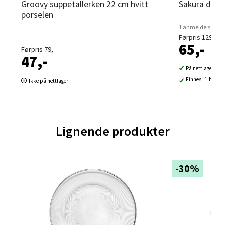
Groovy suppetallerken 22 cm hvitt
Sakura dyp 
porselen
1 anmeldelse
Førpris 129,-
Ski - Thon Senter Ski
65,-
Førpris 79,-
47,-
Ski Storsenter, Jernbanesvingen 6, 1400 Ski
På nettlager
Åpent i dag 10-21
Finnes i 1 butikk
Ikke på nettlager
9 i butikk
Velg
Lignende produkter
-30%
Sortland - Sortland Storsenter
Strangata 26, 8400 Sortland
Åpent i dag 10-19
4 i butikk