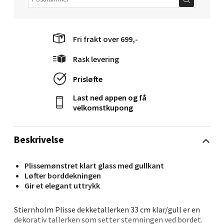
Narvik - Thon Senter
Malmporten
Fri frakt over 699,-
Rask levering
Bolagsgata 1, 8514 Narvik
Åpent i dag 10-20
Prisløfte
13 i butikk
Last ned appen og få
velkomstkupong
Velg
Beskrivelse
Bergen - Oasen Senter
Plissemønstret klart glass med gullkant
Løfter borddekningen
Gir et elegant uttrykk
Folke Bernadottes vei 52, 5147 Fyllingsdalen
Åpent i dag 10-21
Stiernholm Plisse dekketallerken 33 cm klar/gull er en
11 i butikk
dekorativ tallerken som setter stemningen ved bordet.