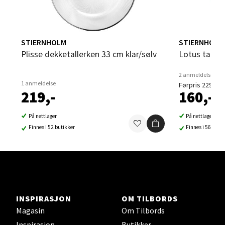
Velg
STIERNHOLM
STIERNHOLM
Plisse dekketallerken 33 cm klar/sølv
Lotus talle
Steinkjer - Thon Senter Steinkjer
2 anmeldelser
1 anmeldelse
Førpris 229,-
219,-
160,-
Sjøfartsgata 2, 7714 Steinkjer
Åpent i dag 10-20
På nettlager
På nettlager
12 i butikk
Finnes i 52 butikker
Finnes i 56 buti
Velg
INSPIRASJON
OM TILBORDS
Leirvik - Stord
Magasin
Om Tilbords
Inspirasjon
Butikker