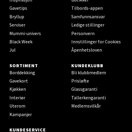
Torgbakken 2, 5401 Stord
Åpent i dag 10-17
Gavetips
Tilbords-appen
Bryllup
Samfunnsansvar
2 i butikk
Serviser
Ledige stillinger
Mummi-univers
Personvern
Velg
Black Week
Innstillinger for Cookies
Jul
Åpenhetsloven
Oslo - Thon Senter Storo
SORTIMENT
KUNDEKLUBB
Borddekking
Bli klubbmedlem
Vitaminveien 7 - 9, 0485 Oslo
Gavekort
Prisløfte
Åpent i dag 10-21
Kjøkken
Glassgaranti
24 i butikk
Interiør
Tallerkengaranti
Uterom
Medlemsvilkår
Velg
Kampanjer
KUNDESERVICE