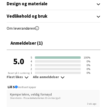
Orkanger
Design og materiale
Åpent i dag 09-20
Vedlikehold og bruk
0 i butikk
Om leverandøren
Velg
Anmeldelser (1)
Sandvika - Thon Senter Sandvika
5
100%
5.0
4
0%
Brodtkorbsgate 7, 1338 Sandvika
3
0%
Åpent i dag 10-21
2
0%
1
0%
Basert på 1 vurdering
Flest likes
Alle anmeldelser
6 i butikk
Lill S
Verifisert kjøper
Velg
Kjempe lekre, veldig fornøyd
Stiernholm - Plisse dekketallerken 33 cm klar/gull
3 wk. ago