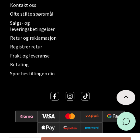
Kontakt oss
Lillehammer - Strandtorget
Ofte stilte spørsmål
Strandtorget, 2609 Lillehammer
Salgs- og
Åpent i dag 09-20
leveringsbetingelser
Retur og reklamasjon
0 i butikk
Registrer retur
Frakt og leveranse
Velg
Betaling
Spor bestillingen din
Strømmen - Thon Senter
Strømmen
Støperivn. 5, 2010 Strømmen
Åpent i dag 10-21
0 i butikk