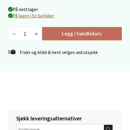
Langelandsvegen 25, 6010 Ålesund
På nettlager
Åpent i dag 10-20
På lager i 51 butikker
8 i butikk
Legg i handlekurv
Velg
Frakt og klikk & hent velges ved utsjekk
Molde - Moldetorget
Torget 1, 6413 Molde
Åpent i dag 10-20
12 i butikk
Velg
Sjekk leveringsalternativer