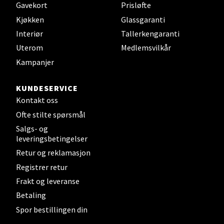
Gavekort
Prisløfte
Kjøkken
Glassgaranti
Interiør
Tallerkengaranti
Steinkjer - Thon Senter Steinkjer
Uterom
Medlemsvilkår
Kampanjer
Sjøfartsgata 2, 7714 Steinkjer
Åpent i dag 10-20
KUNDESERVICE
0 i butikk
Kontakt oss
Ofte stilte spørsmål
Velg
Salgs- og
leveringsbetingelser
Retur og reklamasjon
Registrer retur
Leirvik - Stord
Frakt og leveranse
Betaling
Torgbakken 2, 5401 Stord
Åpent i dag 10-17
Spor bestillingen din