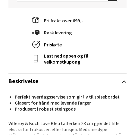
Langelandsvegen 25, 6010 Ålesund
Åpent i dag 10-20
0 i butikk
Fri frakt over 699,-
Rask levering
Velg
Prisløfte
Last ned appen og få
velkomstkupong
Molde - Moldetorget
Torget 1, 6413 Molde
Beskrivelse
Åpent i dag 10-20
0 i butikk
Perfekt hverdagsservise som gir liv til spisebordet
Glasert for hånd med levende farger
Produsert i robust steingods
Velg
Villeroy & Boch Lave Bleu tallerken 23 cm gjør det lille
ekstra for frokosten eller lunsjen. Med sine dype