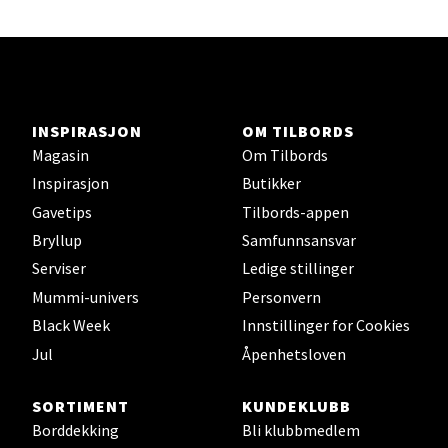
Ski - Thon Senter Ski
Ski Storsenter, Jernbanesvingen 6, 1400 Ski
Åpent i dag 10-21
INSPIRASJON
OM TILBORDS
0 i butikk
Magasin
Om Tilbords
Inspirasjon
Butikker
Velg
Gavetips
Tilbords-appen
Bryllup
Samfunnsansvar
Serviser
Ledige stillinger
Sortland - Sortland Storsenter
Mummi-univers
Personvern
Black Week
Innstillinger for Cookies
Strangata 26, 8400 Sortland
Jul
Åpenhetsloven
Åpent i dag 10-19
0 i butikk
SORTIMENT
KUNDEKLUBB
Borddekking
Bli klubbmedlem
Velg