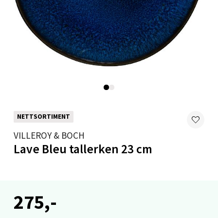
Levanger - Magneten
Moafjæra 14, 7606 Levanger
Åpent i dag 10-20
0 i butikk
NETTSORTIMENT
Velg
VILLEROY & BOCH
Lave Bleu tallerken 23 cm
Mandal - Alti Mandal
Skarvøyveien 55, 4517 Mandal
275,-
Åpent i dag 10-20
0 i butikk