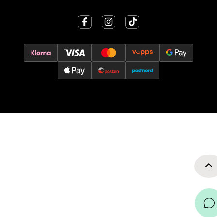
2 i butikk
Velg
Oslo - Thon Senter Storo
Vitaminveien 7 - 9, 0485 Oslo
Åpent i dag 10-21
0 i butikk
Velg
Lillehammer - Strandtorget