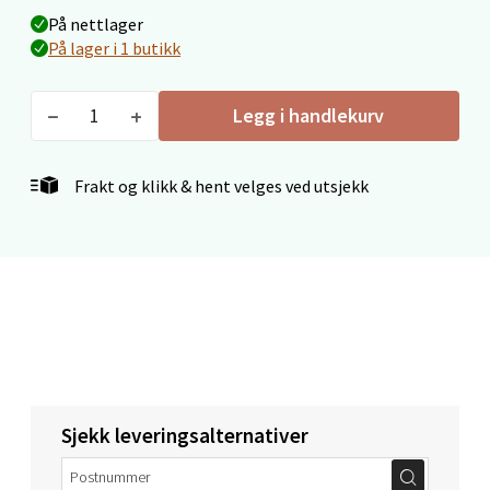
På nettlager
På lager i 1 butikk
Velg
Legg i handlekurv
Mo i Rana - Thon Senter Mo i Rana
Frakt og klikk & hent velges ved utsjekk
Fridtjof Nansensgate 22, 8622 Mo i Rana
Åpent i dag 09-19
0 i butikk
Velg
Sjekk leveringsalternativer
Ålesund - Thon Senter Moa