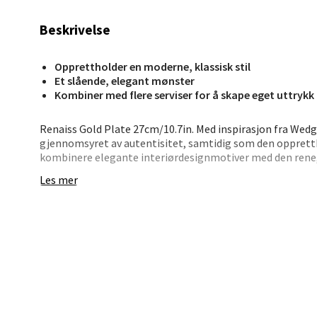
Jupiter
Beskrivelse
Åpent i
0 i bu
Opprettholder en moderne, klassisk stil
Et slående, elegant mønster
Kombiner med flere serviser for å skape eget uttrykk
Stav
Renaiss Gold Plate 27cm/10.7in. Med inspirasjon fra Wed
Madl
gjennomsyret av autentisitet, samtidig som den opprettho
kombinere elegante interiørdesignmotiver med den rene
Cameo, sammen med marineblått, 22 karat gull og dristig
Madlak
Les mer
slående, elegant mønster. Perfekt til formelle middager
Åpent i
alternativ til hverdags. Ekspressive mønstre er flotte i 
0 i bu
skape sitt eget uttrykk i borddekkingen.
Leva
Moafjæ
Åpent i