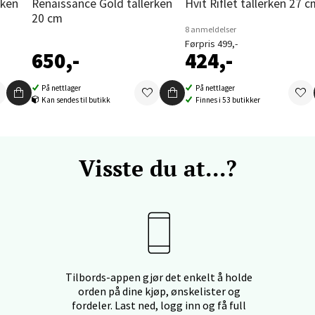
Renaissance Gold tallerken
Hvit Riflet tallerken 27 
20 cm
nger - Thon Senter Orkanger
8 anmeldelser
Førpris 499,-
650,-
424,-
enter Orkanger, Orkdalsveien 113, 7300 Orkanger
 dag 09-20
V
På nettlager
På nettlager
tikk
Kan sendes til butikk
Finnes i 53 butikker
vika - Thon Senter Sandvika
Visste du at...?
orbsgate 7, 1338 Sandvika
 dag 10-21
V
tikk
Tilbords-appen gjør det enkelt å holde
en - Thon Senter Sartor
orden på dine kjøp, ønskelister og
fordeler. Last ned, logg inn og få full
vegen 12, 5353 Straume