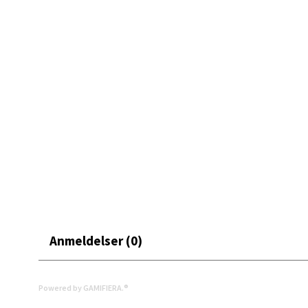
0 i bu
Mand
Skarvø
Åpent i
0 i bu
Mo i
Fridtjo
Anmeldelser (0)
Åpent i
0 i bu
Powered by GAMIFIERA.®