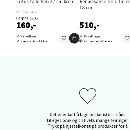
Lotus tallerken 27 cm krem
Renaissance Gold tallerken
18 cm
Orka
2 anmeldelser
Førpris 229,-
160,-
510,-
Thon S
Åpent i
På nettlager
På nettlager
0 i bu
Finnes i 56 butikker
Kan sendes til butikk
Sand
Brodtk
Åpent i
0 i bu
Det er enkelt å lage ønskelister – både
Berg
til eget bruk og til livets mange feiringer.
Trykk på hjerteikonet på produkter for å
Sartor