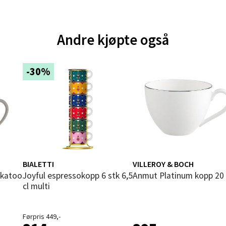
und - Thon Senter Moa
Andre kjøpte også
andsvegen 25, 6010 Ålesund
 dag 10-20
V
tikk
-30%
e - Moldetorget
 1, 6413 Molde
 dag 10-20
V
tikk
BIALETTI
VILLEROY & BOCH
ockatoo
Joyful espressokopp 6 stk 6,5
Anmut Platinum kopp 20 
cl multi
ik - Thon Senter Malmporten
Førpris 449,-
gata 1, 8514 Narvik