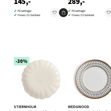
145,-
289,-
Åpent i
0 i bu
På nettlager
På nettlager
Finnes i 51 butikker
Finnes i 53 butikker
Berg
Folke B
Åpent i
0 i bu
-30%
Oppd
Aunase
Åpent i
0 i bu
STIERNHOLM
WEDGWOOD