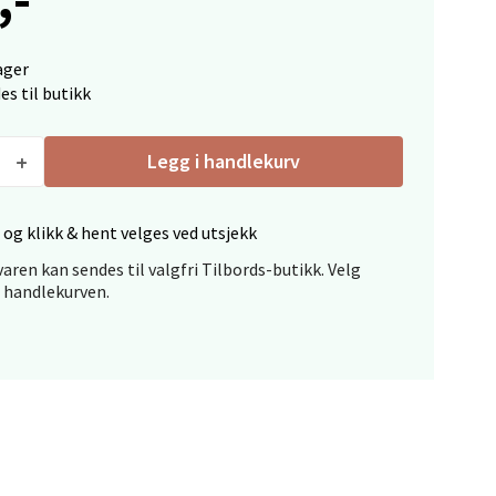
ager
es til butikk
Legg i handlekurv
elg
 og klikk & hent velges ved utsjekk
aren kan sendes til valgfri Tilbords-butikk. Velg
i handlekurven.
elg