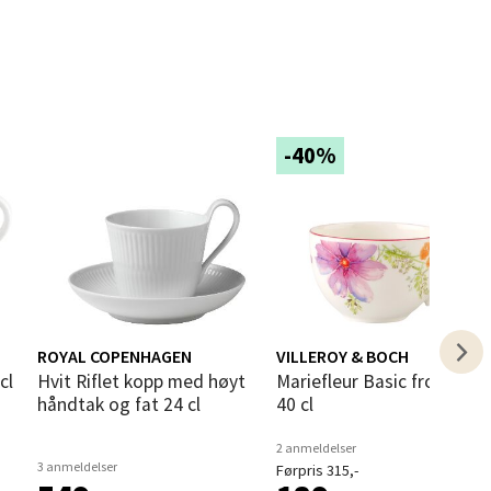
elg
-40%
elg
ROYAL COPENHAGEN
VILLEROY & BOCH
cl
Hvit Riflet kopp med høyt
Mariefleur Basic frokostkopp
håndtak og fat 24 cl
40 cl
2 anmeldelser
3 anmeldelser
Førpris 315,-