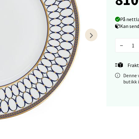
På nettl
tiansand - Markens
Kan send
arkens markensgate 25B, 4611 Kristiansand
 dag 09-18
V
tikk
Frakt
Denne v
 - Linderud
butikk 
Mogensøns vei 38, 0594 Oslo
 dag 10-21
V
tikk
e/Jæren - M44