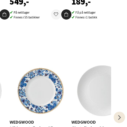
549,-
189,-
elg
På nettlager
Få på nettlager
Finnes i 55 butikker
Finnes i 1 butikk
elg
elg
WEDGWOOD
WEDGWOOD