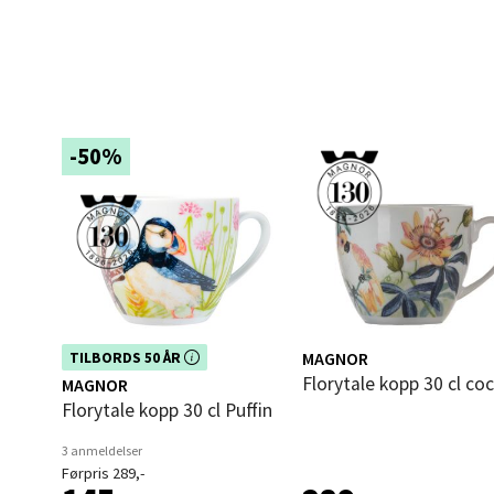
Åles
Langel
Åpent i
0 i bu
-50%
Mold
Torget
Åpent i
0 i bu
Dette produktet er inkludert i vår
MAGNOR
TILBORDS 50 ÅR
kampanje. Benytt deg av rabatten i
Florytale kopp 30 cl c
MAGNOR
dag!
Florytale kopp 30 cl Puffin
Narv
3 anmeldelser
Førpris 289,-
Bolags