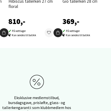
cm
Hibiscus tallerken 27 cm
Gio tallerken 28 cm hvit
floral
810,-
369,-
elg
På nettlager
På nettlager
Kan sendes til butikk
Kan sendes til butikk
elg
Eksklusive medlemstilbud,
bursdagsgave, prisløfte, glass- og
tallerkengaranti: som klubbmedlem hos