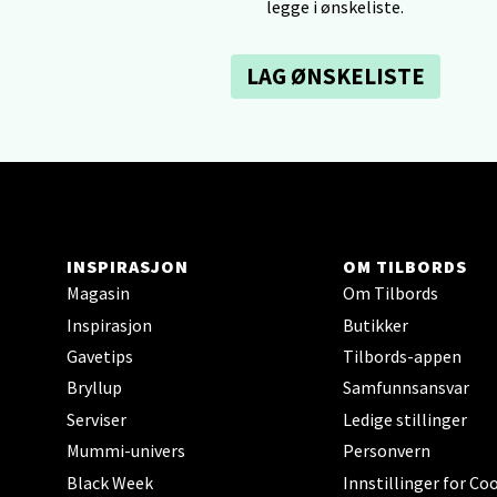
legge i ønskeliste.
Åpent i
0 i bu
LAG ØNSKELISTE
Tron
Falken
Åpent i
0 i bu
INSPIRASJON
OM TILBORDS
Magasin
Om Tilbords
Inspirasjon
Butikker
Ski 
Gavetips
Tilbords-appen
Bryllup
Samfunnsansvar
Ski Sto
Serviser
Ledige stillinger
Åpent i
Mummi-univers
Personvern
0 i bu
Black Week
Innstillinger for Co