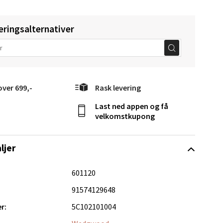
eringsalternativer
elg
over 699,-
Rask levering
Last ned appen og få
velkomstkupong
Vel
g
ljer
601120
91574129648
r:
5C102101004