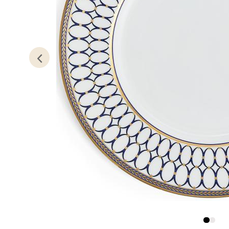
Kris
Lillem
Åpent i
0 i bu
Oslo
Erich 
Åpent i
0 i bu
Bryn