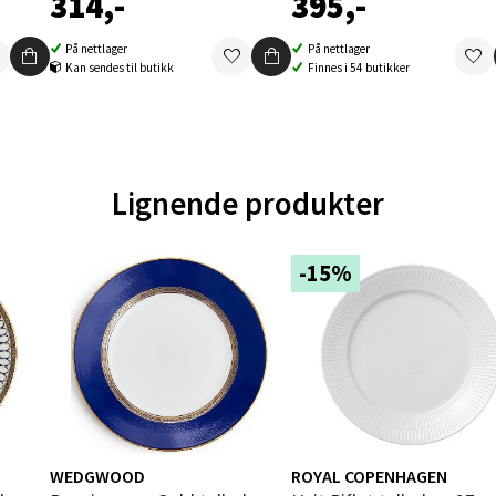
314,-
395,-
 dag 10-20
V
tikk
På nettlager
På nettlager
Kan sendes til butikk
Finnes i 54 butikker
en - Oasen Senter
ernadottes vei 52, 5147 Fyllingsdalen
Lignende produkter
 dag 10-21
V
tikk
-15%
al - Aunasenteret
nteret, Sunndalsvegen 3, 7340 Oppdal
 dag 10-19
V
tikk
WEDGWOOD
ROYAL COPENHAGEN