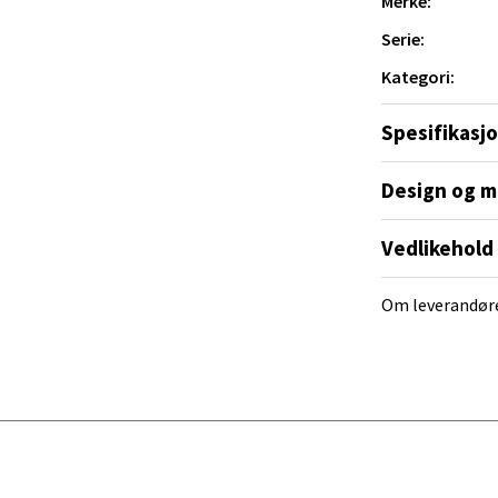
Merke:
V
tikk
Serie:
Kategori:
al - Alti Mandal
Spesifikasj
yveien 55, 4517 Mandal
Design og m
 dag 10-20
V
tikk
Vedlikehold
Om leverandør
 Rana - Thon Senter Mo i Rana
f Nansensgate 22, 8622 Mo i Rana
 dag 09-19
V
tikk