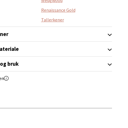
Wedgwood
elg
Renaissance Gold
Tallerkener
oner
ateriale
elg
 og bruk
en
elg