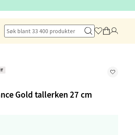
elg
NT
elg
nce Gold tallerken 27 cm
elg
,-