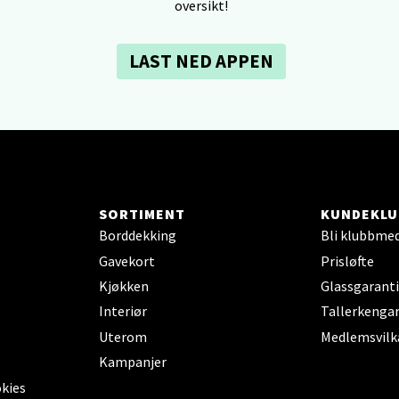
oversikt!
 dag 10-21
V
tikk
LAST NED APPEN
dheim - Sirkus Shopping
borgveien 5, 7044 Trondheim
 dag 09-21
V
tikk
SORTIMENT
KUNDEKLU
Borddekking
Bli klubbme
Gavekort
Prisløfte
- Thon Senter Ski
Kjøkken
Glassgaranti
Interiør
Tallerkengar
rsenter, Jernbanesvingen 6, 1400 Ski
Uterom
Medlemsvilk
 dag 10-21
V
Kampanjer
tikk
okies