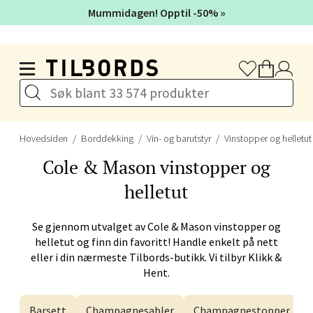
Velg
Mummidagen! Opptil -50% »
Hopp til hovedinnholdet
Bergen - Galleriet
Torgalmenningen 8, 5014 Bergen
Åpent i dag 09-21
Hovedsiden
Borddekking
Vin- og barutstyr
Vinstopper og helletut
Cole & Mason
vinstopper og
Velg
helletut
Se gjennom utvalget av
Cole & Mason
vinstopper og
Gjøvik - CC Gjøvik
helletut og finn din favoritt! Handle enkelt på nett
eller i din nærmeste Tilbords-butikk. Vi tilbyr Klikk &
Jernbanesvingen 6, 2821 Gjøvik
Hent.
Åpent i dag 10-21
Barsett
Champagnesabler
Champagnestopper