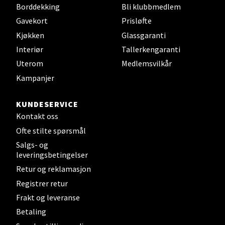
Borddekking
Bli klubbmedlem
Torget 7, 3210 Sandefjord
Gavekort
Prisløfte
Åpent i dag 10-20
Kjøkken
Glassgaranti
Interiør
Tallerkengaranti
Uterom
Medlemsvilkår
Velg
Kampanjer
KUNDESERVICE
Tromsø - Jekta Storsenter
Kontakt oss
Ofte stilte spørsmål
Karlsøyveien 12, 9015 Tromsø
Salgs- og
Åpent i dag 10-21
leveringsbetingelser
Retur og reklamasjon
Registrer retur
Velg
Frakt og leveranse
Betaling