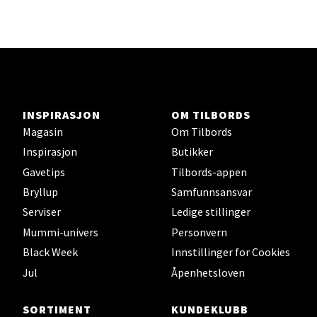
Lars Hertervigs gate 6, 4005 Stavanger
Åpent i dag 10-20
Velg
INSPIRASJON
OM TILBORDS
Magasin
Om Tilbords
Bergen - Horisont
Inspirasjon
Butikker
Gavetips
Tilbords-appen
Myrdalsvegen 2, 5130 Nyborg
Åpent i dag 10-21
Bryllup
Samfunnsansvar
Serviser
Ledige stillinger
Mummi-univers
Personvern
Velg
Black Week
Innstillinger for Cookies
Jul
Åpenhetsloven
SORTIMENT
KUNDEKLUBB
Sandefjord - Hvaltorvet