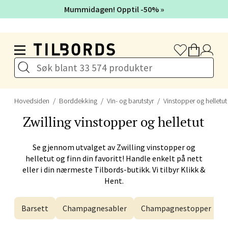
Mummidagen! Opptil -50% »
Velg
Hopp til hovedinnholdet
Bergen - Galleriet
Torgalmenningen 8, 5014 Bergen
Hovedsiden
Borddekking
Vin- og barutstyr
Vinstopper og helletut
Åpent i dag 09-21
Zwilling
vinstopper og helletut
Velg
Se gjennom utvalget av
Zwilling
vinstopper og
helletut og finn din favoritt! Handle enkelt på nett
eller i din nærmeste Tilbords-butikk. Vi tilbyr Klikk &
Hent.
Gjøvik - CC Gjøvik
Barsett
Champagnesabler
Champagnestopper
Jernbanesvingen 6, 2821 Gjøvik