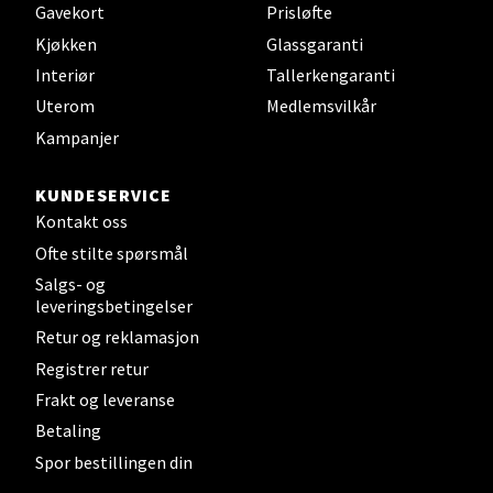
Gavekort
Prisløfte
Sandefjord - Hvaltorvet
Kjøkken
Glassgaranti
Interiør
Tallerkengaranti
Torget 7, 3210 Sandefjord
Uterom
Medlemsvilkår
Åpent i dag 10-20
Kampanjer
KUNDESERVICE
Velg
Kontakt oss
Ofte stilte spørsmål
Salgs- og
Tromsø - Jekta Storsenter
leveringsbetingelser
Retur og reklamasjon
Karlsøyveien 12, 9015 Tromsø
Registrer retur
Åpent i dag 10-21
Frakt og leveranse
Betaling
Spor bestillingen din
Velg