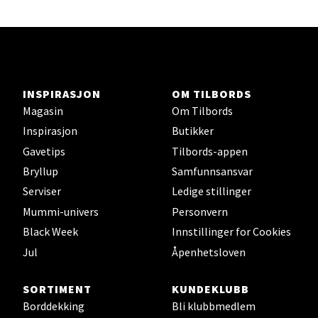
Herbarium
Lars Hertervigs gate 6, 4005 Stavanger
Åpent i dag 10-20
INSPIRASJON
OM TILBORDS
Velg
Magasin
Om Tilbords
Inspirasjon
Butikker
Gavetips
Tilbords-appen
Bergen - Horisont
Bryllup
Samfunnsansvar
Serviser
Ledige stillinger
Myrdalsvegen 2, 5130 Nyborg
Mummi-univers
Personvern
Åpent i dag 10-21
Black Week
Innstillinger for Cookies
Jul
Åpenhetsloven
Velg
SORTIMENT
KUNDEKLUBB
Borddekking
Bli klubbmedlem