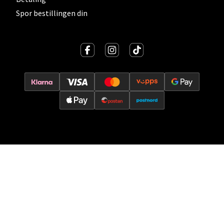
Velg
Spor bestillingen din
Oslo - Thon Senter Storo
Vitaminveien 7 - 9, 0485 Oslo
Åpent i dag 10-21
0 i butikk
Velg
Lillehammer - Strandtorget
Strandtorget, 2609 Lillehammer
Åpent i dag 09-20