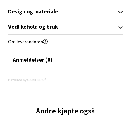
Oppdal - Aunasenteret
Design og materiale
Aunasenteret, Sunndalsvegen 3, 7340 Oppdal
Vedlikehold og bruk
Åpent i dag 10-19
0 i butikk
Om leverandøren
Velg
Anmeldelser (0)
Powered by GAMIFIERA.®
Orkanger - Thon Senter Orkanger
Thon Senter Orkanger, Orkdalsveien 113, 7300
Orkanger
Andre kjøpte også
Åpent i dag 09-20
0 i butikk