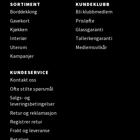
SORTIMENT
KUNDEKLUBB
Borddekking
Bli klubbmedlem
Steinkjer - Thon Senter Steinkjer
Gavekort
Prisløfte
Kjøkken
Glassgaranti
Sjøfartsgata 2, 7714 Steinkjer
Åpent i dag 10-20
Interiør
Tallerkengaranti
Uterom
Medlemsvilkår
0 i butikk
Kampanjer
Velg
KUNDESERVICE
Kontakt oss
Ofte stilte spørsmål
Leirvik - Stord
Salgs- og
leveringsbetingelser
Torgbakken 2, 5401 Stord
Retur og reklamasjon
Åpent i dag 10-17
Registrer retur
0 i butikk
Frakt og leveranse
Betaling