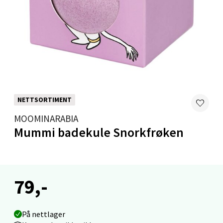
Levanger - Magneten
Moafjæra 14, 7606 Levanger
Åpent i dag 10-20
0 i butikk
NETTSORTIMENT
Velg
MOOMINARABIA
Mummi badekule Snorkfrøken
Mandal - Alti Mandal
Skarvøyveien 55, 4517 Mandal
79,-
Åpent i dag 10-20
0 i butikk
På nettlager