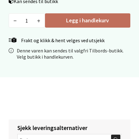
Kan sendes til butikk
Velg
Legg i handlekurv
Mo i Rana - Thon Senter Mo i Rana
Frakt og klikk & hent velges ved utsjekk
Fridtjof Nansensgate 22, 8622 Mo i Rana
Denne varen kan sendes til valgfri Tilbords-butikk.
Åpent i dag 09-19
Velg butikk i handlekurven.
0 i butikk
Velg
Ålesund - Thon Senter Moa
Langelandsvegen 25, 6010 Ålesund
Sjekk leveringsalternativer
Åpent i dag 10-20