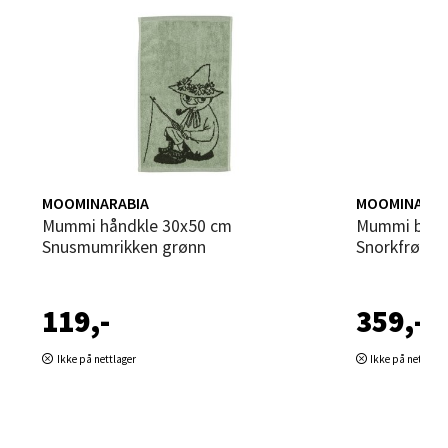
Velg
Sandvika - Thon Senter Sandvika
Brodtkorbsgate 7, 1338 Sandvika
Åpent i dag 10-21
MOOMINARABIA
MOOMINARAB
0 i butikk
Mummi håndkle 30x50 cm
Mummi badehåndkle 70x140 cm
Snusmumrikken grønn
Snorkfrøken
Velg
119,-
359,-
Ikke på nettlager
Ikke på nettlage
Bergen - Thon Senter Sartor
Sartorvegen 12, 5353 Straume
Åpent i dag 10-21