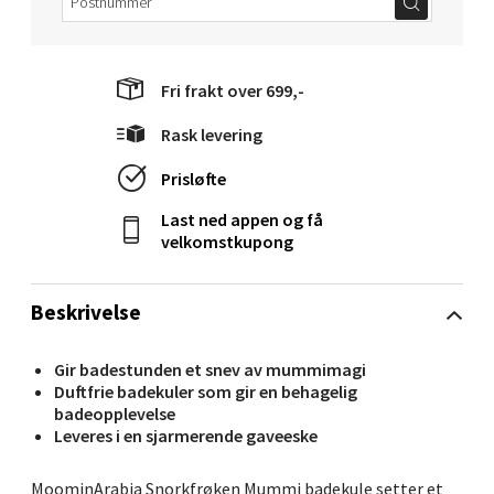
0 i butikk
Velg
Fri frakt over 699,-
Rask levering
Prisløfte
Molde - Moldetorget
Last ned appen og få
Torget 1, 6413 Molde
velkomstkupong
Åpent i dag 10-20
0 i butikk
Beskrivelse
Velg
Gir badestunden et snev av mummimagi
Duftfrie badekuler som gir en behagelig
badeopplevelse
Leveres i en sjarmerende gaveeske
Narvik - Thon Senter Malmporten
MoominArabia Snorkfrøken Mummi badekule setter et