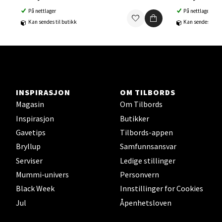
På nettlager
På nettlager
Ski Storsenter, Jernbanesvingen 6, 1400 Ski
Kan sendes til butikk
Kan sendes til b
Åpent i dag 10-21
0 i butikk
Velg
INSPIRASJON
OM TILBORDS
Magasin
Om Tilbords
Inspirasjon
Butikker
Sortland - Sortland Storsenter
Gavetips
Tilbords-appen
Strangata 26, 8400 Sortland
Bryllup
Samfunnsansvar
Åpent i dag 10-19
Serviser
Ledige stillinger
0 i butikk
Mummi-univers
Personvern
Black Week
Innstillinger for Cookies
Velg
Jul
Åpenhetsloven