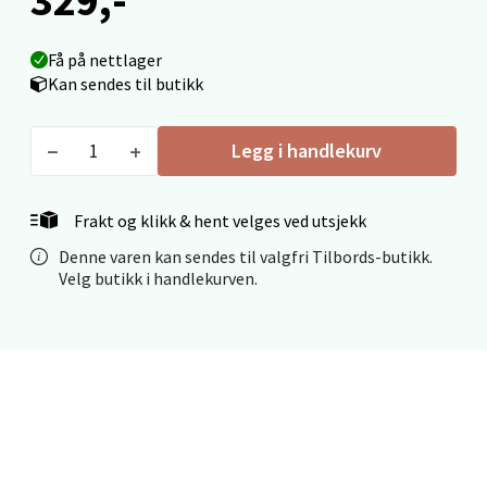
0 i butikk
Få på nettlager
Velg
Kan sendes til butikk
Legg i handlekurv
Ålesund - Thon Senter Moa
Frakt og klikk & hent velges ved utsjekk
Langelandsvegen 25, 6010 Ålesund
Denne varen kan sendes til valgfri Tilbords-butikk.
Åpent i dag 10-20
Velg butikk i handlekurven.
0 i butikk
Velg
Molde - Moldetorget