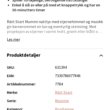
Enkel å slå av eller på med et knappetrykk og har en
Bergen - Oasen Senter
30-minutters timer
Folke Bernadottes vei 52, 5147 Fyllingsdalen
Rätt Start Mummi nattlys med stjernehimmel og musikk
gir barnerommet en lun og eventyrlig stemning. Med
Åpent i dag 10-21
projeksjon av stjerner i varmt hvitt, grønt eller blått og
0 i butikk
rolige melodier, blir innsovningen en behagelig
Les mer
opplevelse for barnet.
Velg
Velg mellom fire melodier og bruk den enkle
Produktdetaljer
knappestyringen for å aktivere lys og lyd. Nattlampen
har en praktisk 30-minutters timer og kan drives med
både batterier og USB-kabel. Motivet fra Mummidalen
SKU:
631394
tilfører ekstra sjarm ved sengetid.
Oppdal - Aunasenteret
EAN:
7330786077846
Hovedegenskaper:
Artikkelnummer:
7784
Aunasenteret, Sunndalsvegen 3, 7340 Oppdal
- Beroligende stjernehimmel med tre lysfarger
Åpent i dag 10-19
- Fire nattasanger gir trygg og rolig stemning
Merke:
Rätt Start
- Enkelt knappetrykk for av/på
0 i butikk
- Timerfunksjon på 30 minutter
Serie:
Moomin
- Batteri(3xAAA)- og USB-drift
Kategori:
Bordlampe