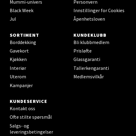
Mummi-univers
Personvern
Velg
Black Week
Innstillinger for Cookies
Jul
Åpenhetsloven
SORTIMENT
KUNDEKLUBB
Leirvik - Stord
Borddekking
Bli klubbmedlem
Torgbakken 2, 5401 Stord
Gavekort
Prisløfte
Åpent i dag 10-17
Kjøkken
Glassgaranti
0 i butikk
Interiør
Tallerkengaranti
Uterom
Medlemsvilkår
Velg
Kampanjer
KUNDESERVICE
Kontakt oss
Oslo - Thon Senter Storo
Ofte stilte spørsmål
Salgs- og
Vitaminveien 7 - 9, 0485 Oslo
leveringsbetingelser
Åpent i dag 10-21