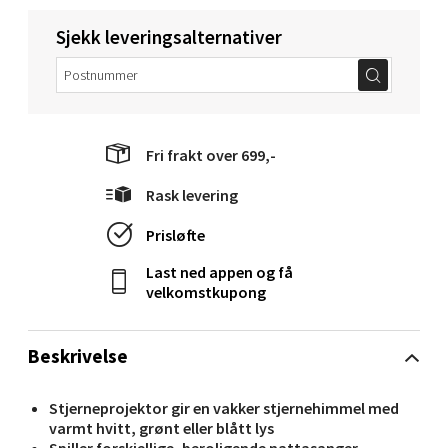
Torget 1, 6413 Molde
Sjekk leveringsalternativer
Åpent i dag 10-20
0 i butikk
Velg
Fri frakt over 699,-
Rask levering
Narvik - Thon Senter Malmporten
Prisløfte
Last ned appen og få
Bolagsgata 1, 8514 Narvik
velkomstkupong
Åpent i dag 10-20
0 i butikk
Beskrivelse
Velg
Stjerneprojektor gir en vakker stjernehimmel med
varmt hvitt, grønt eller blått lys
Spiller forskjellige, beroligende nattasanger