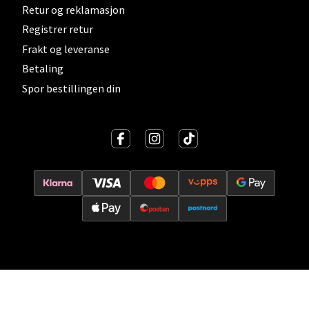
Retur og reklamasjon
0 i butikk
Registrer retur
Frakt og leveranse
Velg
Betaling
Spor bestillingen din
Lillehammer - Strandtorget
Strandtorget, 2609 Lillehammer
Åpent i dag 09-20
0 i butikk
Velg
Strømmen - Thon Senter Strømmen