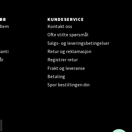
elg
BB
KUNDESERVICE
dlem
Kontakt oss
Ofte stilte spørsmål
Salgs- og leveringsbetingelser
anti
Retur og reklamasjon
år
Registrer retur
Frakt og leveranse
elg
Betaling
Spor bestillingen din
elg