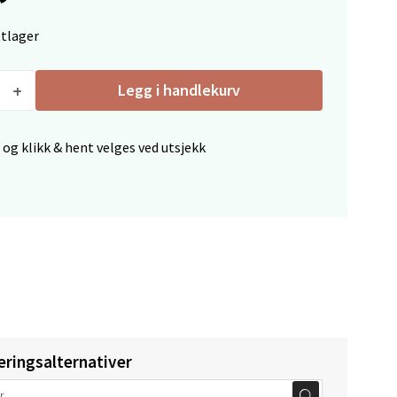
ttlager
elg
Legg i handlekurv
 og klikk & hent velges ved utsjekk
elg
eringsalternativer