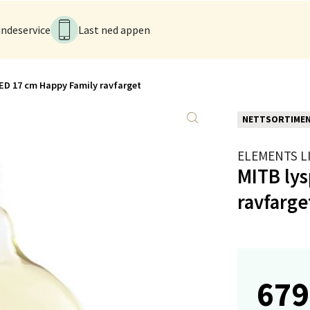
tikk
ndeservice
Last ned appen
sø - Jekta Storsenter
ED 17 cm Happy Family ravfarget
yveien 12, 9015 Tromsø
 dag 10-21
NETTSORTIME
V
tikk
ELEMENTS L
MITB ly
tad - Thon Senter Kanebogen
ravfarge
egen 5, 9411 Harstad
 dag 10-20
V
tikk
679