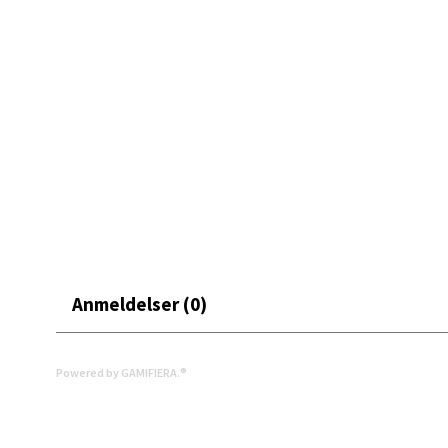
Oslo
• Leveres med 2 års garanti
Med sitt personlige budskap og varme skjær er denne lysp
Erich 
en hyggelig hilsen i hjemmet.
Åpent i
0 i bu
Bryn
Jupiter
Åpent i
0 i bu
Anmeldelser (0)
Stav
Powered by GAMIFIERA.®
Madl