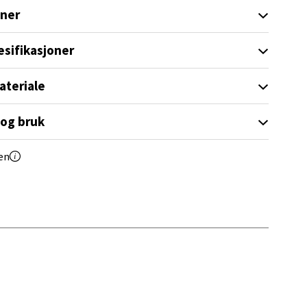
oner
esifikasjoner
elg
ateriale
 og bruk
en
elg