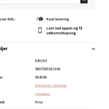
elg
over 699,-
Rask levering
Last ned appen og få
velkomstkupong
elg
ljer
640104
4897089363340
r:
904040
Elements Lighting
elg
Lyspærer
nd:
Kina