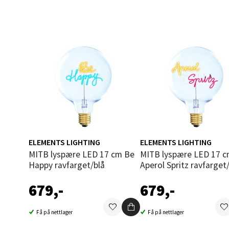
Madlak
Åpent i
0 i bu
Leva
Moafjæ
Åpent i
0 i bu
ELEMENTS LIGHTING
ELEMENTS LIGHTING
MITB lyspære LED 17 cm Be
MITB lyspære LED 17 cm
Mand
Happy ravfarget/blå
Aperol Spritz ravfarget
679,-
679,-
Skarvø
Åpent i
Få på nettlager
Få på nettlager
0 i bu