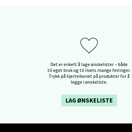
Mo i
Fridtjo
Åpent i
0 i bu
Det er enkelt å lage ønskelister – både
Åles
til eget bruk og til livets mange feiringer.
Trykk på hjerteikonet på produkter for å
legge i ønskeliste.
Langel
Åpent i
LAG ØNSKELISTE
0 i bu
Mold