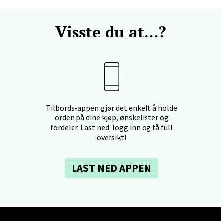
 Rana - Thon Senter Mo i Rana
Visste du at...?
f Nansensgate 22, 8622 Mo i Rana
 dag 09-19
V
tikk
Tilbords-appen gjør det enkelt å holde
und - Thon Senter Moa
orden på dine kjøp, ønskelister og
fordeler. Last ned, logg inn og få full
oversikt!
andsvegen 25, 6010 Ålesund
 dag 10-20
V
LAST NED APPEN
tikk
e - Moldetorget