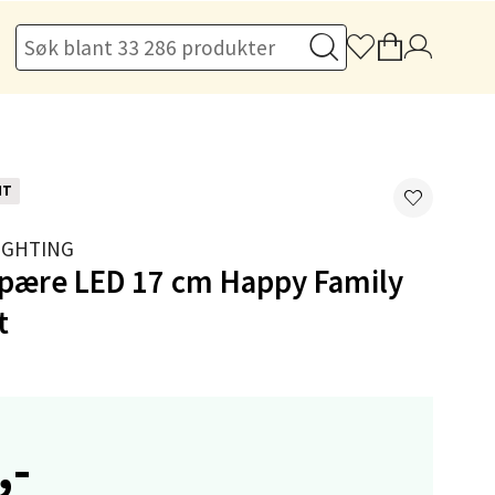
NT
elg
IGHTING
spære LED 17 cm Happy Family
t
elg
,-