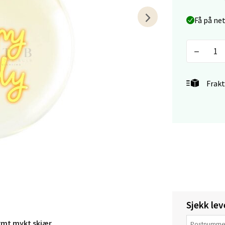
sund - Thon Senter Oasen
Få på ne
vegen 16, 5542 Karmsund
 dag 10-20
V
tikk
Frakt
anger og Sandnes - Kilden Senter
rveien 16, 4016 Stavanger
 dag 10-20
V
tikk
anger og Sandnes - Kvadrat
Sjekk lev
Stokkavei 1, 4313 Sandnes
 dag 10-21
rmt mykt skjær