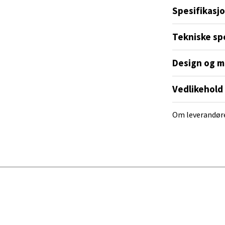
 - Linderud
Spesifikasj
æren en dekorativ detalj som gir både lys og
Mogensøns vei 38, 0594 Oslo
Tekniske sp
 dag 10-21
V
tikk
Design og m
Vedlikehold
e/Jæren - M44
Om leverandør
veien 2, 4340 Bryne
 dag 10-20
V
tikk
anger og Sandnes - Thon Senter
a