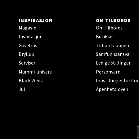
Torget
Åpent i
INSPIRASJON
OM TILBORDS
0 i bu
Magasin
Om Tilbords
Inspirasjon
Butikker
Gavetips
Tilbords-appen
Narv
Bryllup
Samfunnsansvar
Bolags
Serviser
Ledige stillinger
Åpent i
Mummi-univers
Personvern
0 i bu
Black Week
Innstillinger for Co
Jul
Åpenhetsloven
Berg
Folke B
Åpent i
0 i bu