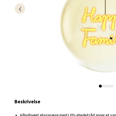
Karm
Austbø
Åpent i
0 i bu
Stav
Gartne
Åpent i
0 i bu
Stav
Beskrivelse
Gamle 
Åpent i
Håndlaget glasspære med LED-glødetråd sprer et va