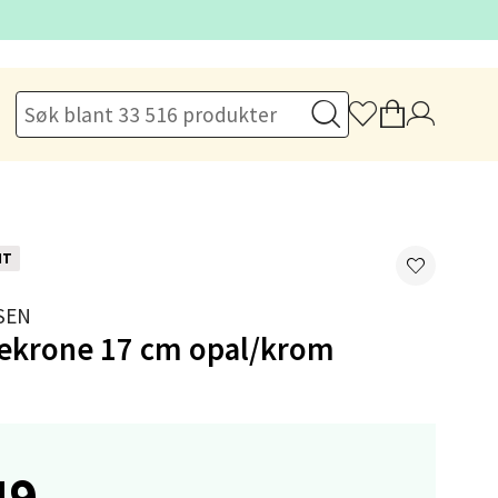
elg
NT
SEN
sekrone 17 cm opal/krom
elg
49,-