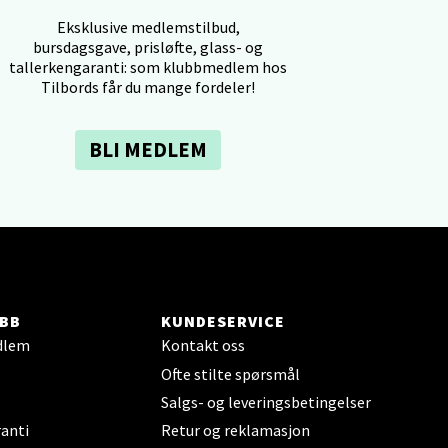
Eksklusive medlemstilbud,
bursdagsgave, prisløfte, glass- og
tallerkengaranti: som klubbmedlem hos
Tilbords får du mange fordeler!
elg
BLI MEDLEM
elg
BB
KUNDESERVICE
dlem
Kontakt oss
Ofte stilte spørsmål
Salgs- og leveringsbetingelser
anti
Retur og reklamasjon