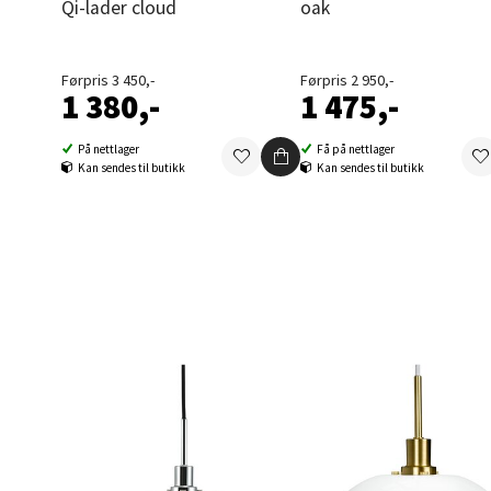
Qi-lader cloud
oak
Berg
Førpris 3 450,-
Førpris 2 950,-
Folke B
1 380,-
1 475,-
Åpent i
0 i bu
På nettlager
Få på nettlager
Kan sendes til butikk
Kan sendes til butikk
Oppd
Aunase
Åpent i
0 i bu
Orka
Thon S