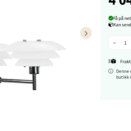
arkens markensgate 25B, 4611 Kristiansand
 dag 10-17
Få på ne
V
tikk
Kan send
 - Linderud
Mogensøns vei 38, 0594 Oslo
Frakt
 dag 10-19
Denne v
V
butikk 
tikk
e/Jæren - M44
veien 2, 4340 Bryne
 dag 10-18
V
tikk