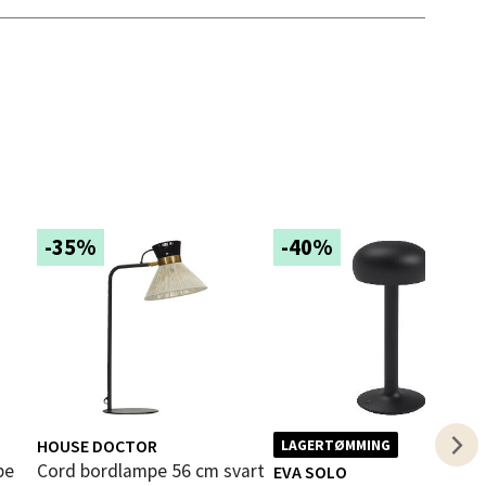
elg
elg
-35%
-40%
elg
HOUSE DOCTOR
LAGERTØMMING
Cord bordlampe 56 cm svart
EVA SOLO