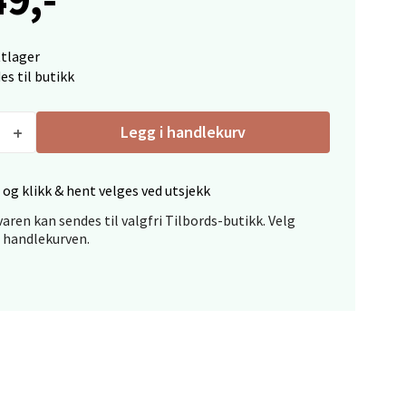
ttlager
elg
es til butikk
Legg i handlekurv
 og klikk & hent velges ved utsjekk
aren kan sendes til valgfri Tilbords-butikk. Velg
elg
i handlekurven.
elg