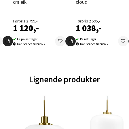
cm eik
cloud
en - Oasen Senter
Førpris 2 799,-
Førpris 2 595,-
ernadottes vei 52, 5147 Fyllingsdalen
1 120,-
1 038,-
 dag 10-18
V
tikk
Få på nettlager
På nettlager
Kan sendes til butikk
Kan sendes til butikk
al - Aunasenteret
nteret, Sunndalsvegen 3, 7340 Oppdal
Lignende produkter
 dag 10-18
V
tikk
nger - Thon Senter Orkanger
enter Orkanger, Orkdalsveien 113, 7300 Orkanger