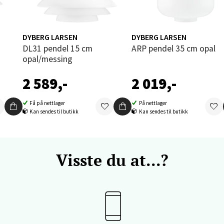
 dag 09-18
V
tikk
DYBERG LARSEN
DYBERG LARSEN
DL31 pendel 15 cm
ARP pendel 35 cm opal
opal/messing
vika - Thon Senter Sandvika
2 589,-
2 019,-
orbsgate 7, 1338 Sandvika
 dag 09-19
Få på nettlager
På nettlager
V
Kan sendes til butikk
Kan sendes til butikk
tikk
en - Thon Senter Sartor
Visste du at...?
vegen 12, 5353 Straume
 dag 10-18
V
tikk