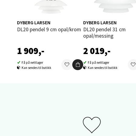
Åpent i
0 i bu
DYBERG LARSEN
DYBERG LARSEN
DL20 pendel 9 cm opal/krom
DL20 pendel 31 cm
opal/messing
Sand
1 909,-
2 019,-
Brodtk
Åpent i
Få på nettlager
Få på nettlager
Kan sendes til butikk
Kan sendes til butikk
0 i bu
Berg
Sartor
Åpent i
0 i bu