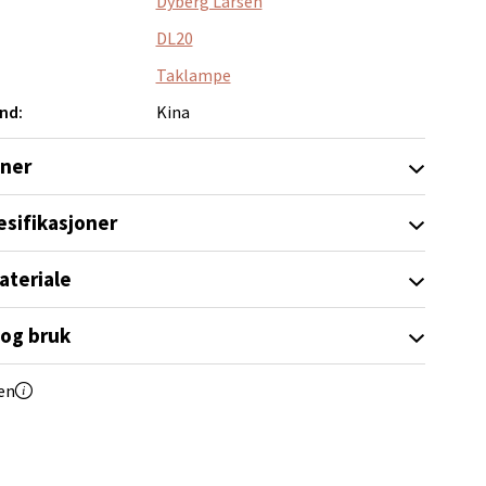
Dyberg Larsen
DL20
Taklampe
nd:
Kina
elg
oner
esifikasjoner
ateriale
elg
 og bruk
en