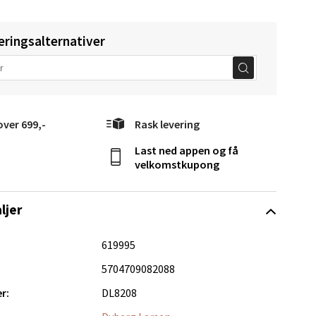
eringsalternativer
Vel
over 699,-
Rask levering
g
Last ned appen og få
velkomstkupong
ljer
619995
elg
5704709082088
r:
DL8208