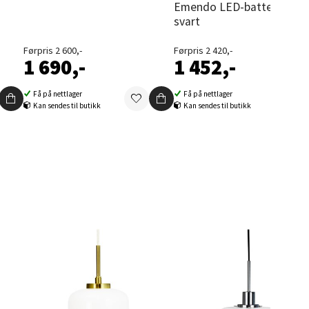
Emendo LED-batterilampe
svart
Førpris 2 600,-
Førpris 2 420,-
1 690,-
1 452,-
elg
Få på nettlager
Få på nettlager
Kan sendes til butikk
Kan sendes til butikk
elg