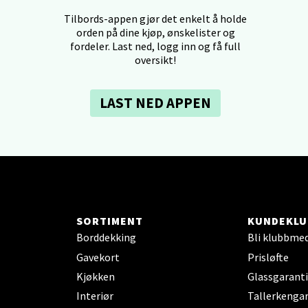
Tilbords-appen gjør det enkelt å holde
dheim - Sirkus Shopping
orden på dine kjøp, ønskelister og
fordeler. Last ned, logg inn og få full
oversikt!
borgveien 5, 7044 Trondheim
 dag 09-20
V
tikk
LAST NED APPEN
- Thon Senter Ski
rsenter, Jernbanesvingen 6, 1400 Ski
 dag 10-19
V
SORTIMENT
KUNDEKLU
tikk
Borddekking
Bli klubbme
Gavekort
Prisløfte
land - Sortland Storsenter
Kjøkken
Glassgaranti
Interiør
Tallerkengar