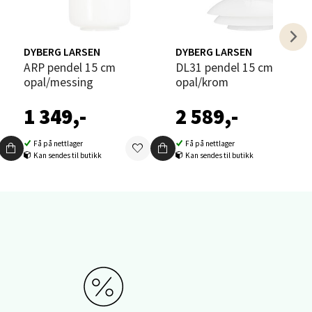
elg
DYBERG LARSEN
DYBERG LARSEN
ARP pendel 15 cm
DL31 pendel 15 cm
opal/messing
opal/krom
1 349,-
2 589,-
Få på nettlager
Få på nettlager
elg
Kan sendes til butikk
Kan sendes til butikk
elg