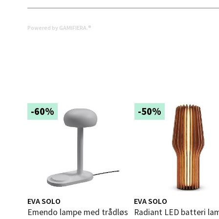
Åpent i
0 i bu
Powered by GAMIFIERA.®
Mold
Torget
Åpent i
0 i bu
-60%
-50%
Narv
Bolags
Åpent i
0 i bu
EVA SOLO
EVA SOLO
Emendo lampe med trådløs
Radiant LED batteri lampe