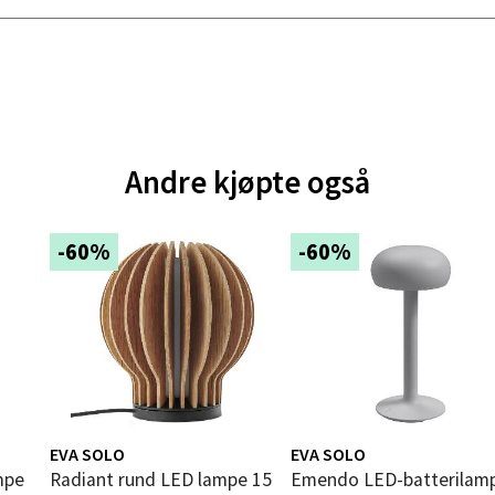
 dag 10-18
V
tikk
e - Moldetorget
Andre kjøpte også
 1, 6413 Molde
 dag 10-18
V
tikk
-60%
-60%
ik - Thon Senter Malmporten
gata 1, 8514 Narvik
 dag 10-18
V
tikk
EVA SOLO
EVA SOLO
Radiant rund LED lampe 15
Emendo LED-batterilampe