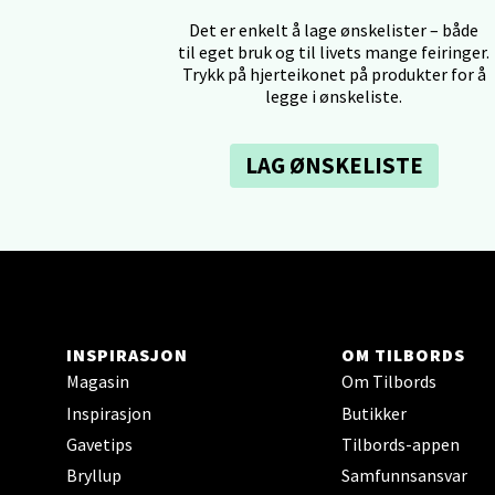
Det er enkelt å lage ønskelister – både
Tron
til eget bruk og til livets mange feiringer.
Trykk på hjerteikonet på produkter for å
legge i ønskeliste.
Falken
Åpent i
0 i bu
LAG ØNSKELISTE
Ski 
Ski Sto
Åpent i
INSPIRASJON
OM TILBORDS
0 i bu
Magasin
Om Tilbords
Inspirasjon
Butikker
Sort
Gavetips
Tilbords-appen
Bryllup
Samfunnsansvar