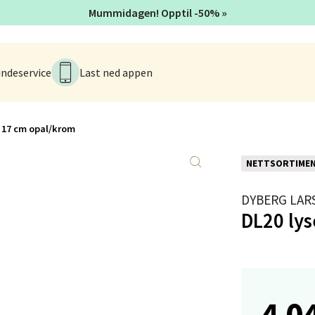
Mummidagen! Opptil -50% »
anger og Sandnes - Kvadrat
ndeservice
Last ned appen
Stokkavei 1, 4313 Sandnes
 dag 10-18
V
tikk
 17 cm opal/krom
NETTSORTIME
en - Thon Senter Lagunen
DYBERG LAR
veien 1, 5239 Bergen
DL20 ly
 dag 10-18
V
tikk
tiansand - Markens
4 0