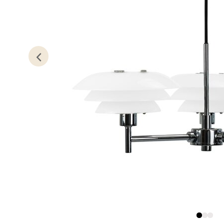
Lillem
Åpent i
0 i bu
Oslo
Erich 
Åpent i
0 i bu
Bryn
Jupiter
Åpent i
0 i bu