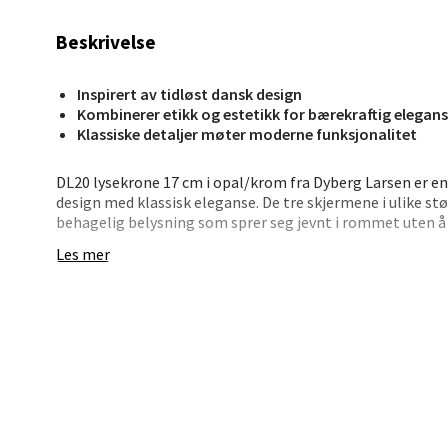
Beskrivelse
Stav
Inspirert av tidløst dansk design
Madl
Kombinerer etikk og estetikk for bærekraftig elegan
Klassiske detaljer møter moderne funksjonalitet
Madlak
Åpent i
DL20 lysekrone 17 cm i opal/krom fra Dyberg Larsen er 
design med klassisk eleganse. De tre skjermene i ulike stør
0 i bu
behagelig belysning som sprer seg jevnt i rommet uten å 
plassering over spisebordet, der den skaper en innbyden
Les mer
sosiale sammenkomster.
Leva
Lysekronens oppheng i krom/metall tilfører en stilren o
størrelsen gjør den velegnet for mindre rom eller som en 
Moafjæ
kjennetegn, som den velkjente lag-på-lag-designen, gir 
Åpent i
iøynefallende.
0 i bu
Denne lysekronen bruker G9-stiftpærer, og du kan selv ve
er for å skape en intim atmosfære med varmt lys eller en 
Lysekronen leveres uten lyskilder, noe som gir deg fleksibi