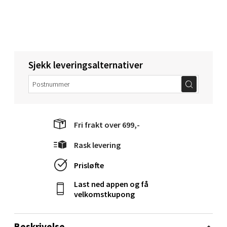
Velg
Narvik - Thon Senter Malmporten
Sjekk leveringsalternativer
Bolagsgata 1, 8514 Narvik
Åpent i dag 10-20
0 i butikk
Fri frakt over 699,-
Velg
Rask levering
Prisløfte
Last ned appen og få
Bergen - Oasen Senter
velkomstkupong
Folke Bernadottes vei 52, 5147 Fyllingsdalen
Beskrivelse