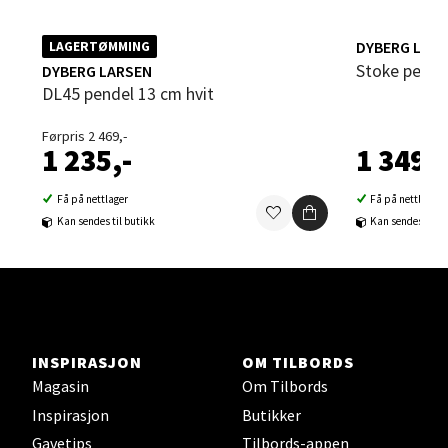
Åpent i dag 10-19
DYBERG LAR
LAGERTØMMING
0 i butikk
Stoke pend
DYBERG LARSEN
DL45 pendel 13 cm hvit
Velg
Førpris 2 469,-
1 235,-
1 349,-
Steinkjer - Thon Senter Steinkjer
Få på nettlager
Få på nettlager
Kan sendes til butikk
Kan sendes til b
Sjøfartsgata 2, 7714 Steinkjer
Åpent i dag 10-20
0 i butikk
Velg
INSPIRASJON
OM TILBORDS
Magasin
Om Tilbords
Inspirasjon
Butikker
Gavetips
Tilbords-appen