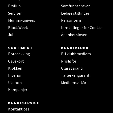
Leirvik - Stord
Bryllup
Samfunnsansvar
Serviser
Ledige stillinger
Torgbakken 2, 5401 Stord
Åpent i dag 10-17
Mummi-univers
Personvern
Black Week
Innstillinger for Cookies
0 i butikk
Jul
Åpenhetsloven
Velg
SORTIMENT
KUNDEKLUBB
Borddekking
Bli klubbmedlem
Gavekort
Prisløfte
Oslo - Thon Senter Storo
Kjøkken
Glassgaranti
Interiør
Tallerkengaranti
Vitaminveien 7 - 9, 0485 Oslo
Uterom
Medlemsvilkår
Åpent i dag 10-21
Kampanjer
0 i butikk
KUNDESERVICE
Velg
Kontakt oss