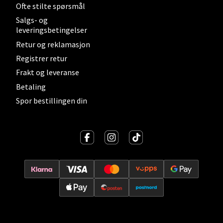
Ofte stilte spørsmål
Salgs- og
leveringsbetingelser
Lillehammer - Strandtorget
Retur og reklamasjon
Registrer retur
Strandtorget, 2609 Lillehammer
Åpent i dag 09-20
Frakt og leveranse
Betaling
0 i butikk
Spor bestillingen din
Velg
Strømmen - Thon Senter Strømmen
Støperivn. 5, 2010 Strømmen
Åpent i dag 10-21
0 i butikk