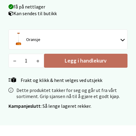
Få på nettlager
Kan sendes til butikk
Ålesund - Thon Senter Moa
Langelandsvegen 25, 6010 Ålesund
Oransje
Åpent i dag 10-20
0 i butikk
Legg i handlekurv
Velg
Frakt og klikk & hent velges ved utsjekk
Dette produktet takker for seg og går ut fra vårt
Molde - Moldetorget
sortiment. Grip sjansen nå til å gjøre et godt kjøp.
Kampanjeslutt:
Så lenge lageret rekker.
Torget 1, 6413 Molde
Åpent i dag 10-20
0 i butikk