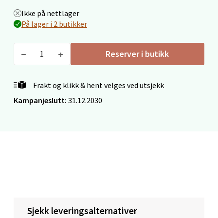
Velg
Ikke på nettlager
På lager i 2 butikker
Reserver i butikk
Mandal - Alti Mandal
Skarvøyveien 55, 4517 Mandal
Frakt og klikk & hent velges ved utsjekk
Åpent i dag 10-18
Kampanjeslutt:
31.12.2030
0 i butikk
Velg
Mo i Rana - Thon Senter Mo i
Rana
Sjekk leveringsalternativer