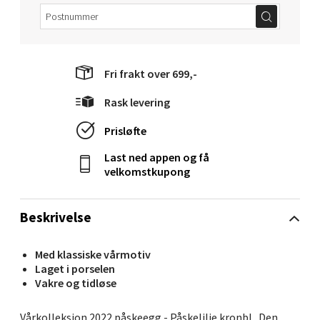
Fridtjof Nansensgate 22, 8622 Mo i Rana
Åpent i dag 10-18
0 i butikk
Fri frakt over 699,-
Velg
Rask levering
Prisløfte
Ålesund - Thon Senter Moa
Last ned appen og få
velkomstkupong
Langelandsvegen 25, 6010 Ålesund
Åpent i dag 10-18
Beskrivelse
0 i butikk
Med klassiske vårmotiv
Velg
Laget i porselen
Vakre og tidløse
Vårkolleksjon 2022 påskeegg - Påskelilje kronbl.. Den