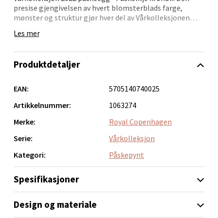
presise gjengivelsen av hvert blomsterblads farge,
Molde - Moldetorget
mønster og struktur gjør hver del av Vårkolleksjonen
unik. Kolleksjonen er inspirert av delikate, danske
Torget 1, 6413 Molde
Les mer
vårblomster og er en kolleksjon, som både er dekorativ
Åpent i dag 10-18
og funksjonell i sine elementer.Håndvask anbefales.
0 i butikk
Produktdetaljer
Velg
EAN:
5705140740025
Artikkelnummer:
1063274
Merke:
Royal Copenhagen
Narvik - Thon Senter
Serie:
Vårkolleksjon
Malmporten
Kategori:
Påskepynt
Bolagsgata 1, 8514 Narvik
Spesifikasjoner
Åpent i dag 10-18
0 i butikk
Design og materiale