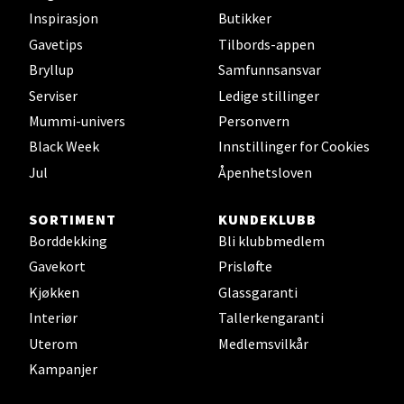
Inspirasjon
Butikker
Gavetips
Tilbords-appen
Trondheim - Sirkus Shopping
Bryllup
Samfunnsansvar
Serviser
Ledige stillinger
Falkenborgveien 5, 7044 Trondheim
Mummi-univers
Personvern
Åpent i dag 09-20
Black Week
Innstillinger for Cookies
0 i butikk
Jul
Åpenhetsloven
Velg
SORTIMENT
KUNDEKLUBB
Borddekking
Bli klubbmedlem
Gavekort
Prisløfte
Ski - Thon Senter Ski
Kjøkken
Glassgaranti
Interiør
Tallerkengaranti
Ski Storsenter, Jernbanesvingen 6, 1400 Ski
Uterom
Medlemsvilkår
Åpent i dag 10-19
Kampanjer
0 i butikk