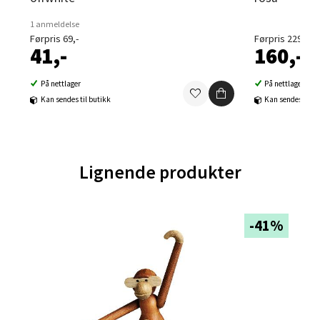
0 i butikk
1 anmeldelse
Førpris 69,-
Førpris 229,-
41,-
160,-
Velg
På nettlager
På nettlager
Kan sendes til butikk
Kan sendes til b
Orkanger - Thon Senter Orkanger
Thon Senter Orkanger, Orkdalsveien 113, 7300
Lignende produkter
Orkanger
Åpent i dag 09-18
0 i butikk
-41%
Velg