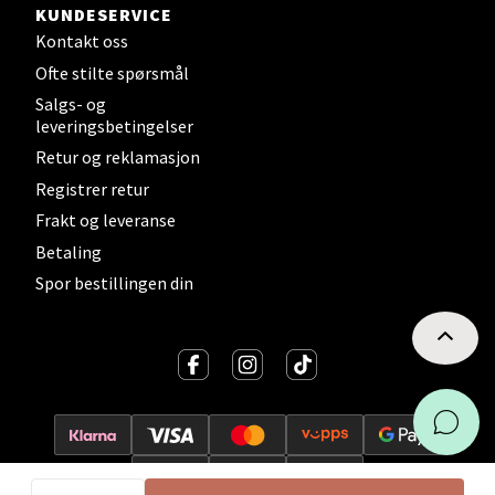
KUNDESERVICE
Velg
Kontakt oss
Ofte stilte spørsmål
Salgs- og
leveringsbetingelser
Sortland - Sortland Storsenter
Retur og reklamasjon
Registrer retur
Strangata 26, 8400 Sortland
Åpent i dag 10-16
Frakt og leveranse
Betaling
0 i butikk
Spor bestillingen din
Velg
Steinkjer - Thon Senter Steinkjer
Sjøfartsgata 2, 7714 Steinkjer