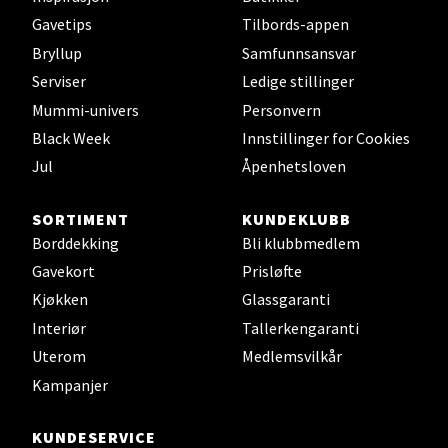
Bryne/Jæren - M44
Gavetips
Tilbords-appen
Jupiterveien 2, 4340 Bryne
Bryllup
Samfunnsansvar
Åpent i dag 10-20
Serviser
Ledige stillinger
0 i butikk
Mummi-univers
Personvern
Black Week
Innstillinger for Cookies
Velg
Jul
Åpenhetsloven
SORTIMENT
KUNDEKLUBB
Borddekking
Bli klubbmedlem
Stavanger og Sandnes - Thon
Gavekort
Prisløfte
Senter Madla
Kjøkken
Glassgaranti
Interiør
Tallerkengaranti
Madlakrossen nr 9, 4042 Stavanger
Åpent i dag 10-20
Uterom
Medlemsvilkår
Kampanjer
0 i butikk
KUNDESERVICE
Velg