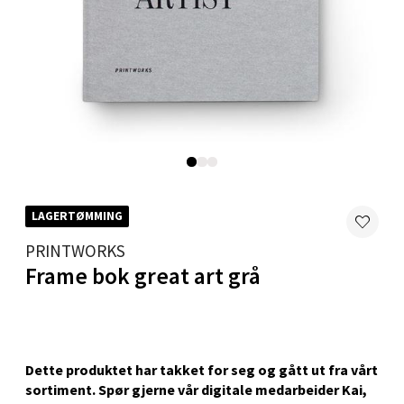
Skillevegen 5, 9411 Harstad
Åpent i dag 10-20
0 i butikk
Velg
Karmsund - Thon Senter Oasen
LAGERTØMMING
Austbøvegen 16, 5542 Karmsund
PRINTWORKS
Åpent i dag 10-20
Frame bok great art grå
0 i butikk
Velg
Dette produktet har takket for seg og gått ut fra vårt
sortiment. Spør gjerne vår digitale medarbeider Kai,