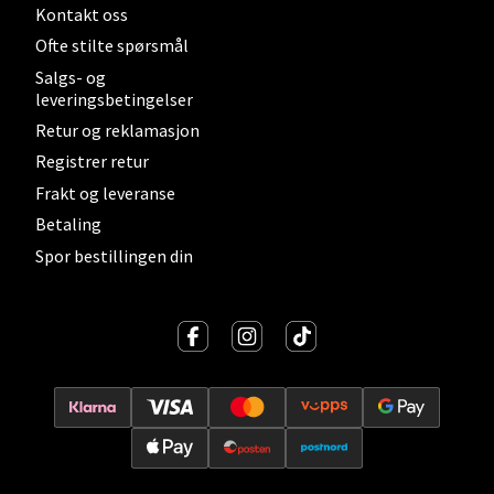
Kontakt oss
Ofte stilte spørsmål
Salgs- og
leveringsbetingelser
Levanger - Magneten
Retur og reklamasjon
Moafjæra 14, 7606 Levanger
Registrer retur
Åpent i dag 10-20
Frakt og leveranse
0 i butikk
Betaling
Spor bestillingen din
Velg
Mandal - Alti Mandal
Skarvøyveien 55, 4517 Mandal
Åpent i dag 10-20