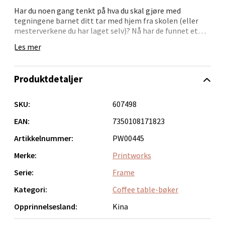
Har du noen gang tenkt på hva du skal gjøre med
Velg
tegningene barnet ditt tar med hjem fra skolen (eller
mesterverkene du har laget selv)? Nå har de funnet et
hjem! Denne boken inneholder 19 innebygde rammer -
Les mer
alle med tilhørende sider for notater fra kunstneren. Når
den er lukket, smelter boken sammen med de andre
Bergen - Thon Senter Lagunen
kunstbøkene på salongbordet ditt - den eneste
Produktdetaljer
forskjellen er at innholdet i denne boken ligger nærmere
Laguneveien 1, 5239 Bergen
hjertet. Rommer både A4-ark (210mm x 297 mm) og US
Åpent i dag 10-21
letter (8.5 x 11).
SKU:
607498
0 i butikk
EAN:
7350108171823
Artikkelnummer:
PW00445
Velg
Merke:
Printworks
Serie:
Frame
Kategori:
Coffee table-bøker
Kristiansand - Markens
Opprinnelsesland:
Kina
Lillemarkens markensgate 25B, 4611 Kristiansand