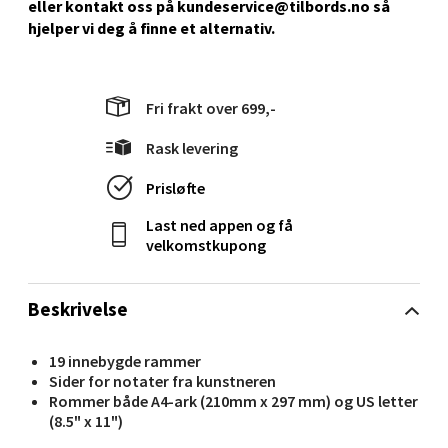
eller kontakt oss på kundeservice@tilbords.no så
hjelper vi deg å ﬁnne et alternativ.
Stavanger og Sandnes - Kilden
Senter
Fri frakt over 699,-
Gartnerveien 16, 4016 Stavanger
Åpent i dag 10-20
Rask levering
0 i butikk
Prisløfte
Last ned appen og få
Velg
velkomstkupong
Beskrivelse
Stavanger og Sandnes - Kvadrat
19 innebygde rammer
Gamle Stokkavei 1, 4313 Sandnes
Sider for notater fra kunstneren
Åpent i dag 10-21
Rommer både A4-ark (210mm x 297 mm) og US letter
(8.5" x 11")
0 i butikk