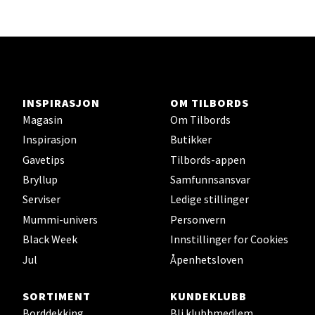
Lars Hertervigs gate 6, 4005 Stavanger
Åpent i dag 10-20
Velg
INSPIRASJON
OM TILBORDS
Magasin
Om Tilbords
Inspirasjon
Butikker
Bergen - Horisont
Gavetips
Tilbords-appen
Bryllup
Samfunnsansvar
Myrdalsvegen 2, 5130 Nyborg
Serviser
Ledige stillinger
Åpent i dag 10-21
Mummi-univers
Personvern
Black Week
Innstillinger for Cookies
Velg
Jul
Åpenhetsloven
SORTIMENT
KUNDEKLUBB
Borddekking
Bli klubbmedlem