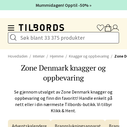
Mummidagen! Opptil -50% »
Velg
Hopp til hovedinnholdet
Bergen - Galleriet
Torgalmenningen 8, 5014 Bergen
Åpent i dag 09-21
Hovedsiden
Interiør
Hjemme
Knagger og oppbevaring
Zone 
Zone Denmark
knagger og
Velg
oppbevaring
Se gjennom utvalget av
Zone Denmark
knagger og
oppbevaring og finn din favoritt! Handle enkelt på
Gjøvik - CC Gjøvik
nett eller i din nærmeste Tilbords-butikk. Vi tilbyr
Klikk & Hent.
Jernbanesvingen 6, 2821 Gjøvik
Åpent i dag 10-21
Adventskalendere
Brannslukningsapparat
Brannte