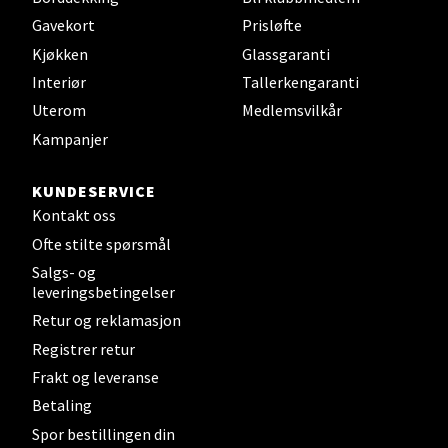
Sandefjord - Hvaltorvet
Gavekort
Prisløfte
Kjøkken
Glassgaranti
Torget 7, 3210 Sandefjord
Interiør
Tallerkengaranti
Åpent i dag 10-20
Uterom
Medlemsvilkår
Kampanjer
Velg
KUNDESERVICE
Kontakt oss
Ofte stilte spørsmål
Tromsø - Jekta Storsenter
Salgs- og
leveringsbetingelser
Karlsøyveien 12, 9015 Tromsø
Retur og reklamasjon
Åpent i dag 10-21
Registrer retur
Frakt og leveranse
Velg
Betaling
Spor bestillingen din