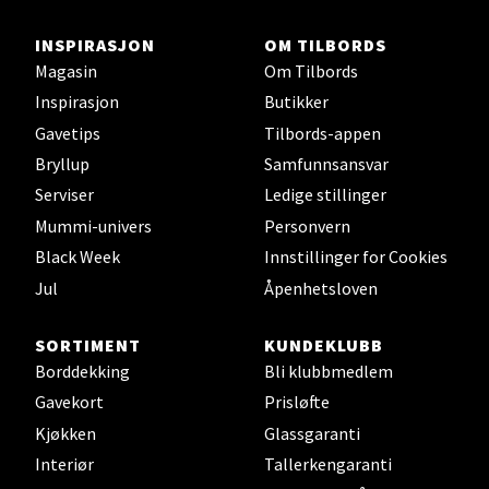
Skillevegen 5, 9411 Harstad
INSPIRASJON
OM TILBORDS
Åpent i dag 10-20
Magasin
Om Tilbords
Inspirasjon
Butikker
Velg
Gavetips
Tilbords-appen
Bryllup
Samfunnsansvar
Serviser
Ledige stillinger
Mummi-univers
Personvern
Karmsund - Thon Senter Oasen
Black Week
Innstillinger for Cookies
Austbøvegen 16, 5542 Karmsund
Jul
Åpenhetsloven
Åpningstider ikke tilgjengelig
SORTIMENT
KUNDEKLUBB
Borddekking
Bli klubbmedlem
Velg
Gavekort
Prisløfte
Kjøkken
Glassgaranti
Interiør
Tallerkengaranti