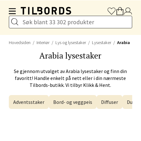
Hopp til hovedinnholdet
Drammen - Gulskogen
Gulskogen Senter, 3048 Drammen
Åpent i dag 10-21
Hovedsiden
Interiør
Lys og lysestaker
Lysestaker
Arabia
Arabia
lysestaker
Velg
Se gjennom utvalget av
Arabia
lysestaker og finn din
favoritt! Handle enkelt på nett eller i din nærmeste
Tilbords-butikk. Vi tilbyr Klikk & Hent.
Stavanger og Sandnes -
Herbarium
Adventsstaker
Bord- og veggpeis
Diffuser
Duftly
Lars Hertervigs gate 6, 4005 Stavanger
Åpent i dag 10-20