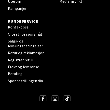
Uterom
Medlemsvilkår
Stavanger og Sandnes - Kilden
Kampanjer
Senter
KUNDESERVICE
Gartnerveien 16, 4016 Stavanger
Kontakt oss
Åpent i dag 10-20
Ofte stilte spørsmål
Salgs- og
leveringsbetingelser
Velg
Retur og reklamasjon
Registrer retur
Frakt og leveranse
Stavanger og Sandnes - Kvadrat
Betaling
Spor bestillingen din
Gamle Stokkavei 1, 4313 Sandnes
Åpent i dag 10-21
Velg