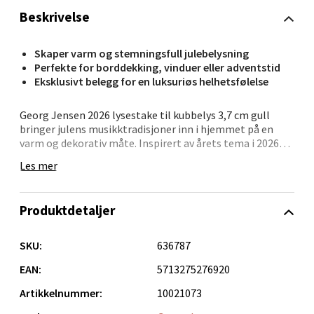
Åpent i dag 10-18
Beskrivelse
0 i butikk
Skaper varm og stemningsfull julebelysning
Perfekte for borddekking, vinduer eller adventstid
Velg
Eksklusivt belegg for en luksuriøs helhetsfølelse
Georg Jensen 2026 lysestake til kubbelys 3,7 cm gull
bringer julens musikktradisjoner inn i hjemmet på en
varm og dekorativ måte. Inspirert av årets tema i 2026
Oppdal - Aunasenteret
Julekolleksjon er lysestaken formet som en tromme og
Les mer
belagt med 18 karat gult gull.
Aunasenteret, Sunndalsvegen 3, 7340 Oppdal
Åpent i dag 10-18
Den kompakte størrelsen gjør den ideell til kubbelys,
Produktdetaljer
enten på bordet, i vinduet eller som holder for
0 i butikk
kalenderlyset i adventstiden. Den gylne finishen gir en
luksuriøs helhetsfølelse og fremhever lysets glød.
SKU:
636787
Velg
• Lysestake 3,7 cm
EAN:
5713275276920
• Trommeinspirert design
Artikkelnummer:
10021073
• 18 karat gult gullbelegg
• Passer til kubbelys