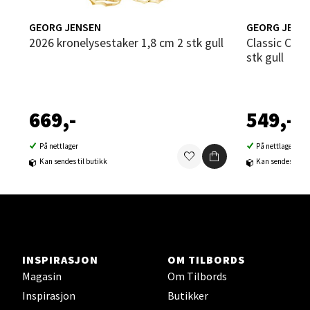
Strangata 26, 8400 Sortland
Åpent i dag 10-16
GEORG JENSEN
GEORG JENS
2026 kronelysestaker 1,8 cm 2 stk gull
Classic Christmas lysestake stjerne 2
0 i butikk
stk gull
Velg
669,-
549,-
På nettlager
På nettlager
Steinkjer - Thon Senter Steinkjer
Kan sendes til butikk
Kan sendes til b
Sjøfartsgata 2, 7714 Steinkjer
Åpent i dag 10-18
0 i butikk
INSPIRASJON
OM TILBORDS
Velg
Magasin
Om Tilbords
Inspirasjon
Butikker