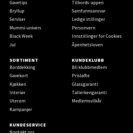
Gavetips
Tilbords-appen
Leirvik - Stord
Bryllup
Samfunnsansvar
Serviser
Ledige stillinger
Torgbakken 2, 5401 Stord
Mummi-univers
Personvern
Åpent i dag 10-15
Black Week
Innstillinger for Cookies
0 i butikk
Jul
Åpenhetsloven
Velg
SORTIMENT
KUNDEKLUBB
Borddekking
Bli klubbmedlem
Gavekort
Prisløfte
Oslo - Thon Senter Storo
Kjøkken
Glassgaranti
Interiør
Tallerkengaranti
Vitaminveien 7 - 9, 0485 Oslo
Uterom
Medlemsvilkår
Åpent i dag 10-19
Kampanjer
0 i butikk
KUNDESERVICE
Velg
Kontakt oss