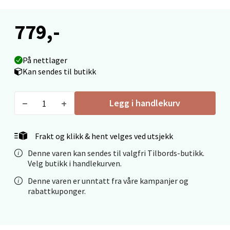
779,-
Ålesund - Thon Senter Moa
På nettlager
Langelandsvegen 25, 6010 Ålesund
Kan sendes til butikk
Åpent i dag 10-18
0 i butikk
Legg i handlekurv
Velg
Frakt og klikk & hent velges ved utsjekk
Denne varen kan sendes til valgfri Tilbords-butikk.
Velg butikk i handlekurven.
Molde - Moldetorget
Denne varen er unntatt fra våre kampanjer og
rabattkuponger.
Torget 1, 6413 Molde
Åpent i dag 10-18
0 i butikk