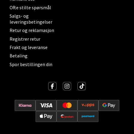
Ofte stilte spørsmål
Salgs- og
leveringsbetingelser
Lillehammer - Strandtorget
Retur og reklamasjon
Registrer retur
Strandtorget, 2609 Lillehammer
Frakt og leveranse
Åpent i dag 09-18
Betaling
0 i butikk
Spor bestillingen din
Velg
Strømmen - Thon Senter Strømmen
Støperivn. 5, 2010 Strømmen
Åpent i dag 10-19