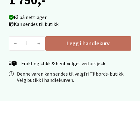
Narvik - Thon Senter Malmporten
Få på nettlager
Kan sendes til butikk
Bolagsgata 1, 8514 Narvik
Åpent i dag 10-20
Legg i handlekurv
0 i butikk
Velg
Frakt og klikk & hent velges ved utsjekk
Denne varen kan sendes til valgfri Tilbords-butikk.
Velg butikk i handlekurven.
Bergen - Oasen Senter
Folke Bernadottes vei 52, 5147 Fyllingsdalen
Åpent i dag 10-21
0 i butikk