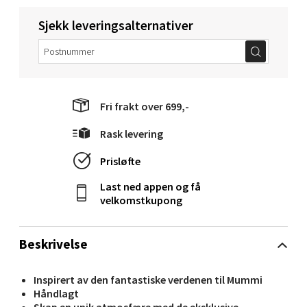
Velg
Sjekk leveringsalternativer
Oppdal - Aunasenteret
Aunasenteret, Sunndalsvegen 3, 7340 Oppdal
Fri frakt over 699,-
Åpent i dag 10-19
Rask levering
0 i butikk
Prisløfte
Velg
Last ned appen og få
velkomstkupong
Orkanger - Thon Senter Orkanger
Beskrivelse
Thon Senter Orkanger, Orkdalsveien 113, 7300
Inspirert av den fantastiske verdenen til Mummi
Orkanger
Håndlagt
Åpent i dag 09-20
Skap en unik atmosfære med de eksklusive