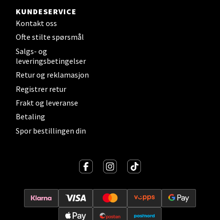
Velg
KUNDESERVICE
Kontakt oss
Ofte stilte spørsmål
Kristiansand - Thon
Salgs- og
leveringsbetingelser
Sørlandssenteret
Retur og reklamasjon
Registrer retur
Barstølveien 31, 4636 Kristiansand
Åpent i dag 10-21
Frakt og leveranse
Betaling
0 i butikk
Spor bestillingen din
Velg
Fredrikstad - Torvbyen
Brochsgate 8, 1607 Fredrikstad