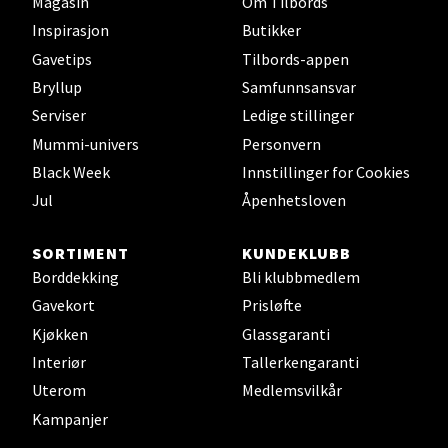
Magasin
Om Tilbords
Inspirasjon
Butikker
Sunndalsøra - Alti Sunndal
Gavetips
Tilbords-appen
Bryllup
Samfunnsansvar
Alti Sunndal, Sunndalsveien 17, 6600 Sunndalsøra
Åpent i dag 10-19
Serviser
Ledige stillinger
Mummi-univers
Personvern
0 i butikk
Black Week
Innstillinger for Cookies
Velg
Jul
Åpenhetsloven
SORTIMENT
KUNDEKLUBB
Borddekking
Bli klubbmedlem
Jessheim - Thon Senter Jessheim
Gavekort
Prisløfte
Kjøkken
Glassgaranti
Storgata 6, 2050 Jessheim
Interiør
Tallerkengaranti
Åpent i dag 10-21
Uterom
Medlemsvilkår
0 i butikk
Kampanjer