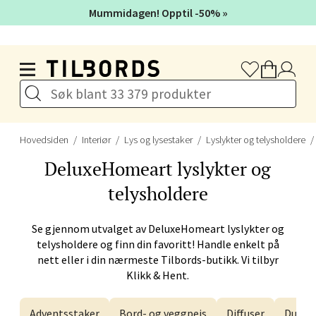
Mummidagen! Opptil -50% »
Velg
Hopp til hovedinnholdet
Stavanger og Sandnes -
Herbarium
Hovedsiden
Interiør
Lys og lysestaker
Lyslykter og telysholdere
Lars Hertervigs gate 6, 4005 Stavanger
DeluxeHomeart
lyslykter og
Åpent i dag 10-20
telysholdere
Se gjennom utvalget av
DeluxeHomeart
lyslykter og
Velg
telysholdere og finn din favoritt! Handle enkelt på
nett eller i din nærmeste Tilbords-butikk. Vi tilbyr
Klikk & Hent.
Bergen - Horisont
Adventsstaker
Bord- og veggpeis
Diffuser
Duftly