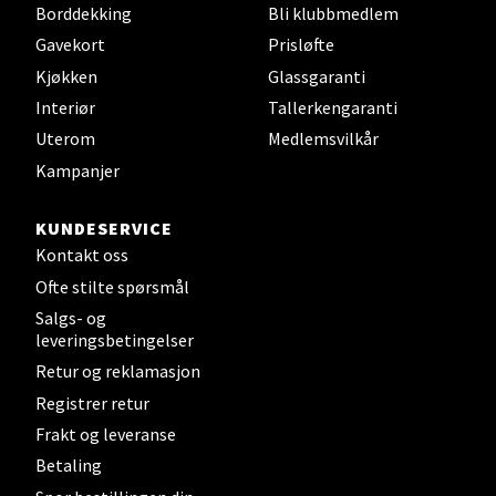
Borddekking
Bli klubbmedlem
Gavekort
Prisløfte
Velg
Kjøkken
Glassgaranti
Interiør
Tallerkengaranti
Uterom
Medlemsvilkår
Stavanger og Sandnes - Kvadrat
Kampanjer
Gamle Stokkavei 1, 4313 Sandnes
KUNDESERVICE
Åpent i dag 10-21
Kontakt oss
Ofte stilte spørsmål
Salgs- og
Velg
leveringsbetingelser
Retur og reklamasjon
Registrer retur
Bergen - Thon Senter Lagunen
Frakt og leveranse
Betaling
Laguneveien 1, 5239 Bergen