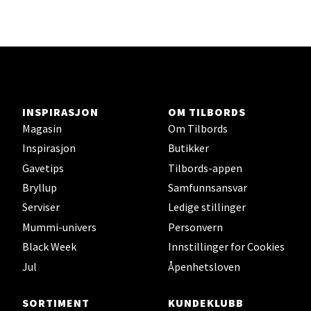
Karmsund - Thon Senter Oasen
Austbøvegen 16, 5542 Karmsund
Åpningstider ikke tilgjengelig
INSPIRASJON
OM TILBORDS
Magasin
Om Tilbords
Inspirasjon
Butikker
Velg
Gavetips
Tilbords-appen
Bryllup
Samfunnsansvar
Serviser
Ledige stillinger
Stavanger og Sandnes - Kilden
Mummi-univers
Personvern
Senter
Black Week
Innstillinger for Cookies
Jul
Åpenhetsloven
Gartnerveien 16, 4016 Stavanger
Åpent i dag 10-20
SORTIMENT
KUNDEKLUBB