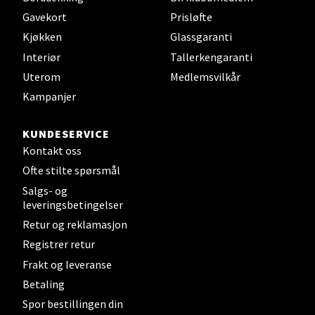
Torget 7, 3210 Sandefjord
Gavekort
Prisløfte
Åpent i dag 10-20
Kjøkken
Glassgaranti
Interiør
Tallerkengaranti
Uterom
Medlemsvilkår
Velg
Kampanjer
KUNDESERVICE
Kontakt oss
Tromsø - Jekta Storsenter
Ofte stilte spørsmål
Karlsøyveien 12, 9015 Tromsø
Salgs- og
Åpent i dag 10-21
leveringsbetingelser
Retur og reklamasjon
Registrer retur
Velg
Frakt og leveranse
Betaling
Spor bestillingen din