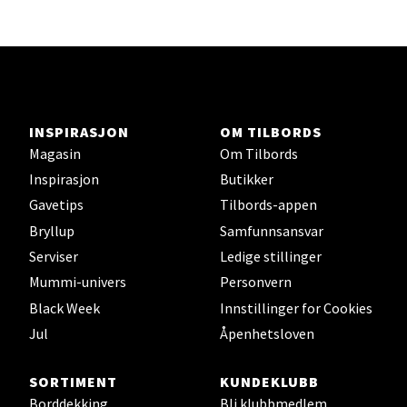
Åpent i dag 10-20
Velg
INSPIRASJON
OM TILBORDS
Magasin
Om Tilbords
Bergen - Horisont
Inspirasjon
Butikker
Gavetips
Tilbords-appen
Myrdalsvegen 2, 5130 Nyborg
Åpent i dag 10-21
Bryllup
Samfunnsansvar
Serviser
Ledige stillinger
Mummi-univers
Personvern
Velg
Black Week
Innstillinger for Cookies
Jul
Åpenhetsloven
SORTIMENT
KUNDEKLUBB
Sandefjord - Hvaltorvet
Borddekking
Bli klubbmedlem