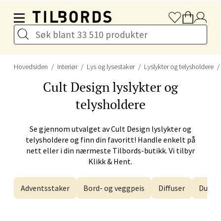
Hopp til hovedinnholdet
Bergen - Galleriet
Torgalmenningen 8, 5014 Bergen
Hovedsiden
Interiør
Lys og lysestaker
Lyslykter og telysholdere
Åpent i dag 09-21
Cult Design
lyslykter og
telysholdere
Velg
Se gjennom utvalget av
Cult Design
lyslykter og
telysholdere og finn din favoritt! Handle enkelt på
nett eller i din nærmeste Tilbords-butikk. Vi tilbyr
Gjøvik - CC Gjøvik
Klikk & Hent.
Jernbanesvingen 6, 2821 Gjøvik
Adventsstaker
Bord- og veggpeis
Diffuser
Duftly
Åpent i dag 10-21