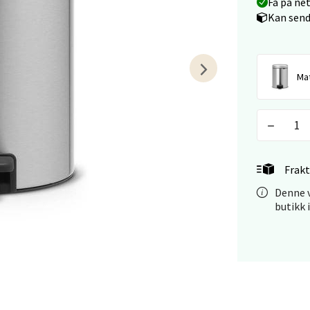
Få på ne
arkens markensgate 25B, 4611 Kristiansand
Kan send
 dag 09-18
V
tikk
Mat
 - Linderud
Mogensøns vei 38, 0594 Oslo
 dag 10-21
V
Frakt
tikk
Denne v
butikk 
e/Jæren - M44
veien 2, 4340 Bryne
 dag 10-20
V
tikk