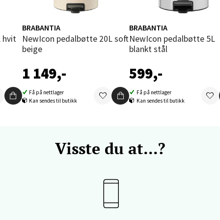
 dag 09-20
V
tikk
BRABANTIA
BRABANTIA
 hvit
NewIcon pedalbøtte 20L soft
NewIcon pedalbøtte 5L
beige
blankt stål
vika - Thon Senter Sandvika
1 149,-
599,-
orbsgate 7, 1338 Sandvika
 dag 10-21
Få på nettlager
Få på nettlager
V
Kan sendes til butikk
Kan sendes til butikk
tikk
Visste du at...?
en - Thon Senter Sartor
vegen 12, 5353 Straume
 dag 10-21
V
tikk