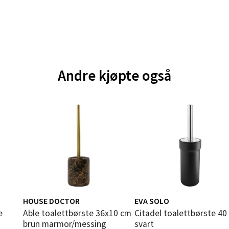
V
tikk
e - Moldetorget
Andre kjøpte også
 1, 6413 Molde
 dag 10-20
V
tikk
ik - Thon Senter Malmporten
gata 1, 8514 Narvik
 dag 10-20
V
HOUSE DOCTOR
EVA SOLO
tikk
Able toalettbørste 36x10 cm
Citadel toalettbørste 40 cm
brun marmor/messing
svart