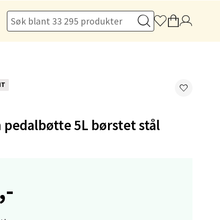
elg
NT
pedalbøtte 5L børstet stål
elg
,-