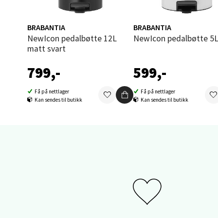
Åpent i
0 i bu
BRABANTIA
BRABANTIA
NewIcon pedalbøtte 12L
NewIcon pedalbøtte 5L
matt svart
Sand
799,-
599,-
Brodtk
Åpent i
Få på nettlager
Få på nettlager
Kan sendes til butikk
Kan sendes til butikk
0 i bu
Berg
Sartor
Åpent i
0 i bu