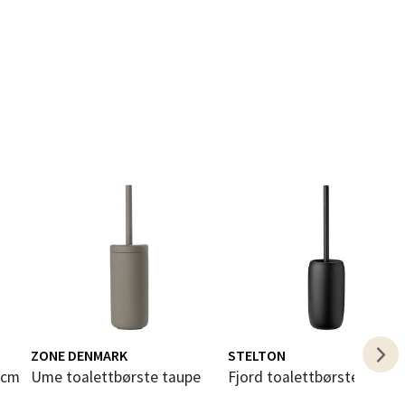
elg
elg
elg
ZONE DENMARK
STELTON
Ume toalettbørste taupe
Fjord toalettbørste svart