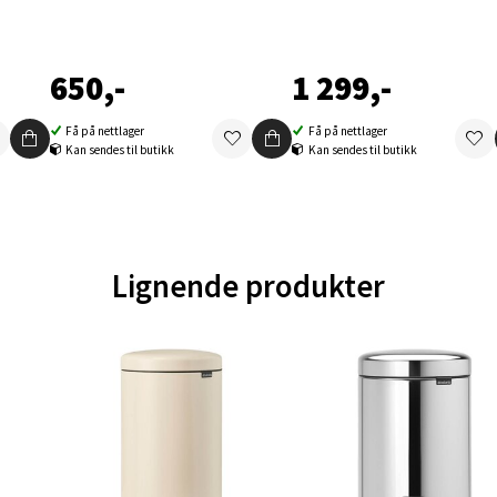
en - Oasen Senter
650,-
1 299,-
ernadottes vei 52, 5147 Fyllingsdalen
 dag 10-21
V
Få på nettlager
Få på nettlager
tikk
Kan sendes til butikk
Kan sendes til butikk
al - Aunasenteret
Lignende produkter
nteret, Sunndalsvegen 3, 7340 Oppdal
 dag 10-19
V
tikk
nger - Thon Senter Orkanger
enter Orkanger, Orkdalsveien 113, 7300 Orkanger