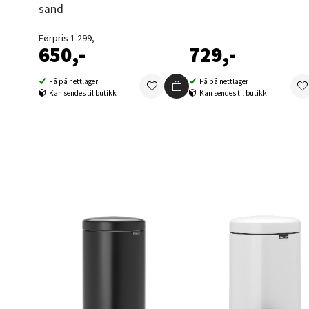
sand
Berg
Førpris 1 299,-
650,-
729,-
Folke B
Åpent i
Få på nettlager
Få på nettlager
0 i bu
Kan sendes til butikk
Kan sendes til butikk
Oppd
Aunase
Åpent i
0 i bu
Orka
Thon S