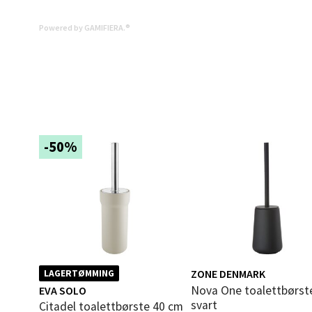
0 i bu
Powered by GAMIFIERA.®
Mold
Torget
Åpent i
-50%
0 i bu
Narv
Bolags
Åpent i
ZONE DENMARK
LAGERTØMMING
0 i bu
Nova One toalettbørste
EVA SOLO
svart
Citadel toalettbørste 40 cm