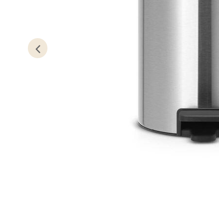
Lillem
Åpent i
0 i bu
Oslo
Erich 
Åpent i
0 i bu
Bryn
Jupiter
Åpent i
0 i bu