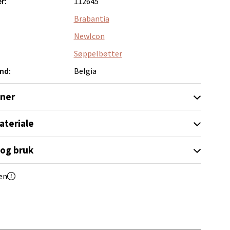
r:
112645
Brabantia
NewIcon
elg
Søppelbøtter
nd:
Belgia
oner
ateriale
elg
 og bruk
en