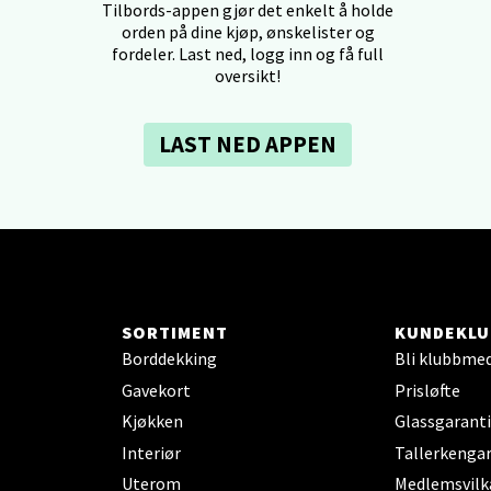
Tilbords-appen gjør det enkelt å holde
orden på dine kjøp, ønskelister og
dheim - Sirkus Shopping
fordeler. Last ned, logg inn og få full
oversikt!
borgveien 5, 7044 Trondheim
 dag 09-21
V
LAST NED APPEN
tikk
- Thon Senter Ski
rsenter, Jernbanesvingen 6, 1400 Ski
 dag 10-21
V
SORTIMENT
KUNDEKLU
tikk
Borddekking
Bli klubbme
Gavekort
Prisløfte
Kjøkken
Glassgaranti
land - Sortland Storsenter
Interiør
Tallerkengar
Uterom
Medlemsvilk
ata 26, 8400 Sortland