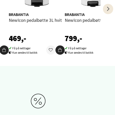
elg
BRABANTIA
BRABANTIA
NewIcon pedalbøtte 3L hvit
NewIcon pedalbøtte 12L h
469,-
799,-
Få på nettlager
Få på nettlager
elg
Kan sendes til butikk
Kan sendes til butikk
elg