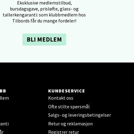
Eksklusive medlemstilbud,
bursdagsgave, prisløfte, glass- og
tallerkengaranti: som klubbmedlem hos
Tilbords får du mange fordeler!
elg
BLI MEDLEM
elg
BB
KUNDESERVICE
dlem
Kontakt oss
Ofte stilte spørsmål
Salgs- og leveringsbetingelser
anti
Retur og reklamasjon
år
Registrer retur