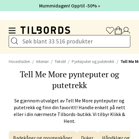
Mummidagen! Opptil -50% »
Velg
Hopp til hovedinnholdet
Lillehammer - Strandtorget
Strandtorget, 2609 Lillehammer
Hovedsiden
Interiør
Tekstil
Pynteputer og putetrekk
Tell Me M
Åpent i dag 09-20
Tell Me More
pynteputer og
putetrekk
Velg
Se gjennom utvalget av
Tell Me More
pynteputer og
putetrekk og finn din favoritt! Handle enkelt på nett
eller i din nærmeste Tilbords-butikk. Vi tilbyr Klikk &
Strømmen - Thon Senter
Hent.
Strømmen
Badekåper og morgenkåper
Duker
Håndklær og klu