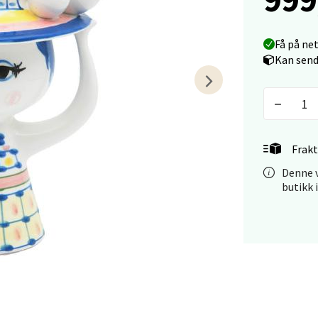
tiansand - Markens
Få på ne
Kan send
arkens markensgate 25B, 4611 Kristiansand
 dag 10-17
V
tikk
Frakt
 - Linderud
Denne v
butikk 
Mogensøns vei 38, 0594 Oslo
 dag 10-19
V
tikk
e/Jæren - M44