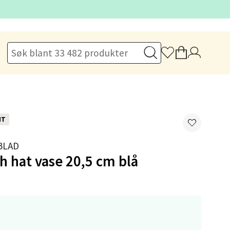
elg
elg
NT
BLAD
h hat vase 20,5 cm blå
elg
,-