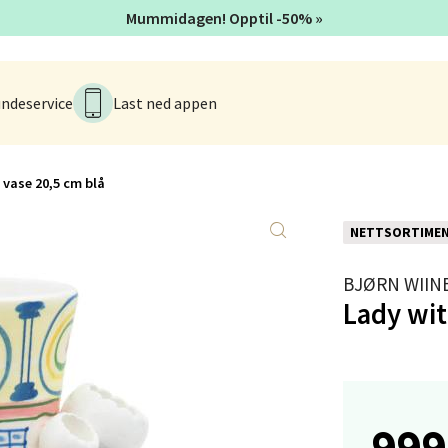
rveien 16, 4016 Stavanger
Mummidagen! Opptil -50% »
 dag 10-18
V
tikk
ndeservice
Last ned appen
anger og Sandnes - Kvadrat
 vase 20,5 cm blå
Stokkavei 1, 4313 Sandnes
 dag 10-18
V
NETTSORTIME
tikk
BJØRN WIIN
Lady wit
en - Thon Senter Lagunen
veien 1, 5239 Bergen
 dag 10-18
V
999
tikk