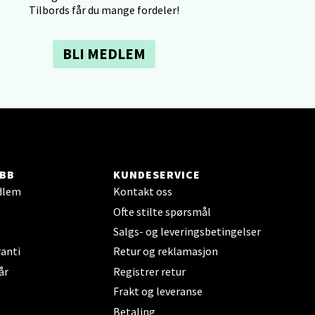
Tilbords får du mange fordeler!
elg
BLI MEDLEM
elg
BB
KUNDESERVICE
dlem
Kontakt oss
Ofte stilte spørsmål
Salgs- og leveringsbetingelser
anti
Retur og reklamasjon
år
Registrer retur
elg
Frakt og leveranse
Betaling