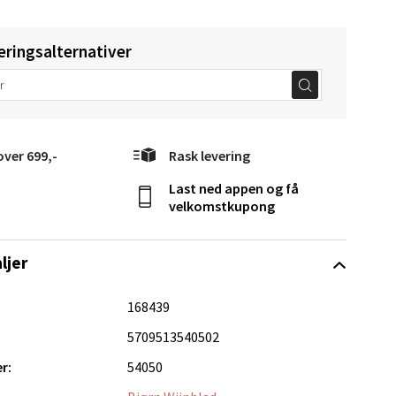
eringsalternativer
elg
over 699,-
Rask levering
Last ned appen og få
velkomstkupong
Vel
g
ljer
168439
5709513540502
r:
54050