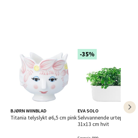
elg
-35%
elg
BJØRN WIINBLAD
EVA SOLO
Titania telyslykt ø6,5 cm pink
Selvvannende urtepotte
31x13 cm hvit