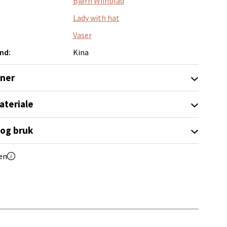
Bjørn Wiinblad
elg
Lady with hat
Vaser
nd:
Kina
oner
elg
ateriale
 og bruk
en
elg