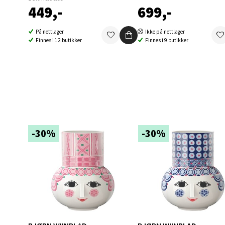
449,-
699,-
0 i bu
På nettlager
Ikke på nettlager
Finnes i 12 butikker
Finnes i 9 butikker
Berg
Folke B
Åpent i
0 i bu
-30%
-30%
Oppd
Aunase
Åpent i
0 i bu