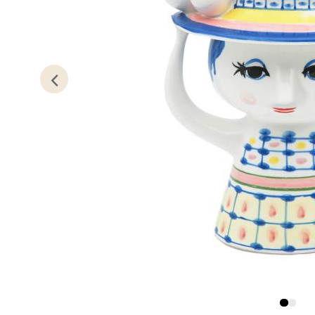
Kris
Lillem
Åpent i
0 i bu
Oslo
Erich 
Åpent i
0 i bu
Bryn