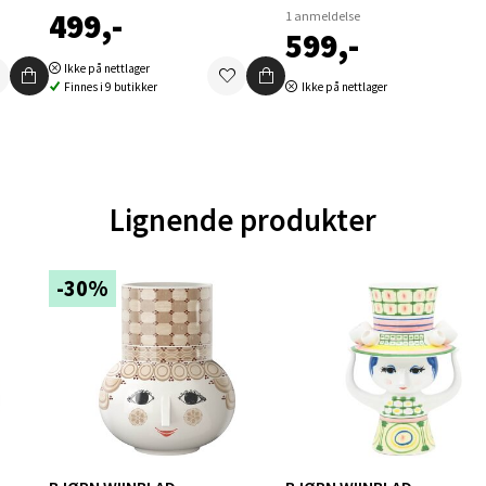
499,-
V
1 anmeldelse
599,-
tikk
Ikke på nettlager
Finnes i 9 butikker
Ikke på nettlager
en - Oasen Senter
ernadottes vei 52, 5147 Fyllingsdalen
 dag 10-18
Lignende produkter
V
tikk
-30%
al - Aunasenteret
nteret, Sunndalsvegen 3, 7340 Oppdal
 dag 10-18
V
tikk