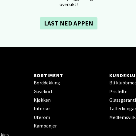
 dag 10-18
oversikt!
V
tikk
LAST NED APPEN
dheim - Sirkus Shopping
borgveien 5, 7044 Trondheim
 dag 09-20
V
tikk
SORTIMENT
KUNDEKLU
Borddekking
Bli klubbme
- Thon Senter Ski
Gavekort
Prisløfte
Kjøkken
Glassgaranti
rsenter, Jernbanesvingen 6, 1400 Ski
Interiør
Tallerkengar
 dag 10-19
Uterom
Medlemsvilk
V
tikk
Kampanjer
okies