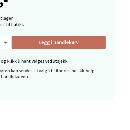
ttlager
es til butikk
Legg i handlekurv
elg
 og klikk & hent velges ved utsjekk
aren kan sendes til valgfri Tilbords-butikk. Velg
i handlekurven.
elg