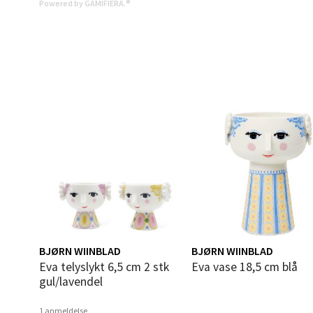
Powered by GAMIFIERA.®
Åles
Langel
Åpent i
0 i bu
Mold
Torget
Åpent i
0 i bu
BJØRN WIINBLAD
BJØRN WIINBLAD
Narv
Eva telyslykt 6,5 cm 2 stk
Eva vase 18,5 cm blå
gul/lavendel
Bolags
1 anmeldelse
Åpent i