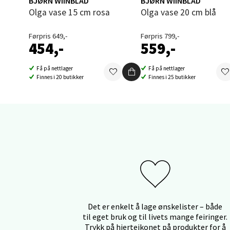
BJØRN WIINBLAD
BJØRN WIINBLAD
Olga vase 15 cm rosa
Olga vase 20 cm blå
Orka
Førpris 649,-
Førpris 799,-
Thon S
454,-
559,-
Åpent i
0 i bu
Få på nettlager
Få på nettlager
Finnes i 20 butikker
Finnes i 25 butikker
Sand
Brodtk
Åpent i
0 i bu
Berg
Det er enkelt å lage ønskelister – både
til eget bruk og til livets mange feiringer.
Sartor
Trykk på hjerteikonet på produkter for å