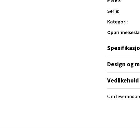
Merke:
V
.
tikk
Serie:
Kategori:
al - Alti Mandal
Opprinnelsesla
yveien 55, 4517 Mandal
Spesifikasj
 dag 10-18
V
Design og m
tikk
Vedlikehold
 Rana - Thon Senter Mo i Rana
Om leverandør
f Nansensgate 22, 8622 Mo i Rana
 dag 10-18
V
tikk