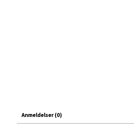
with hat alt som er tullete, skjevt, kreativt og vidunderlig
0 i bu
Mand
Skarvø
Åpent i
0 i bu
Mo i
Fridtjo
Åpent i
Anmeldelser (0)
0 i bu