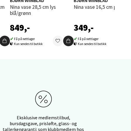
BJØRN WIINBLAD
BJØRN WIINBLAD
Nina vase 28,5 cm lys
Nina vase 16,5 cm pink/rø
blå/grønn
849,-
349,-
elg
Få på nettlager
Få på nettlager
Kan sendes til butikk
Kan sendes til butikk
elg
Eksklusive medlemstilbud,
bursdagsgave, prisløfte, glass- og
tallerkengaranti: som klubbmedlem hos