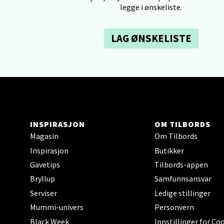
Åpent i
legge i ønskeliste.
0 i bu
LAG ØNSKELISTE
Tron
Falken
Åpent i
0 i bu
INSPIRASJON
OM TILBORDS
Magasin
Om Tilbords
Ski 
Inspirasjon
Butikker
Gavetips
Tilbords-appen
Ski Sto
Bryllup
Samfunnsansvar
Åpent i
Serviser
Ledige stillinger
0 i bu
Mummi-univers
Personvern
Black Week
Innstillinger for Co