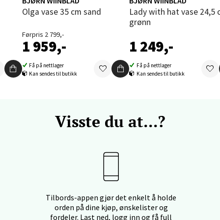
BJØRN WIINBLAD
BJØRN WIINBLAD
Olga vase 35 cm sand
Lady with hat vase 24,5 cm
nger - Thon Senter Orkanger
grønn
Førpris 2 799,-
enter Orkanger, Orkdalsveien 113, 7300 Orkanger
1 959,-
1 249,-
 dag 09-18
V
tikk
Få på nettlager
Få på nettlager
Kan sendes til butikk
Kan sendes til butikk
vika - Thon Senter Sandvika
Visste du at...?
orbsgate 7, 1338 Sandvika
 dag 09-19
V
tikk
en - Thon Senter Sartor
Tilbords-appen gjør det enkelt å holde
orden på dine kjøp, ønskelister og
vegen 12, 5353 Straume
fordeler. Last ned, logg inn og få full