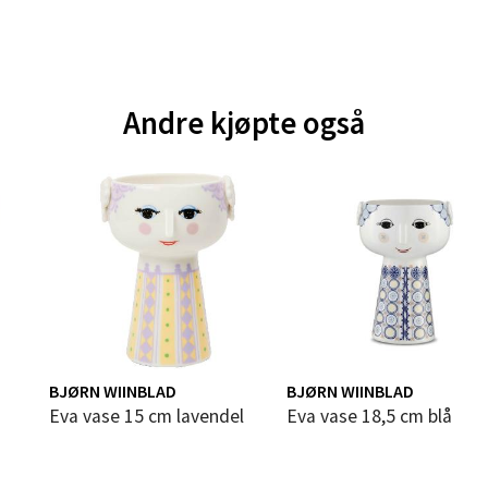
und - Thon Senter Moa
andsvegen 25, 6010 Ålesund
 dag 10-18
V
Andre kjøpte også
tikk
e - Moldetorget
 1, 6413 Molde
 dag 10-18
V
tikk
BJØRN WIINBLAD
BJØRN WIINBLAD
ik - Thon Senter Malmporten
Eva vase 15 cm lavendel
Eva vase 18,5 cm blå
gata 1, 8514 Narvik
 dag 10-18