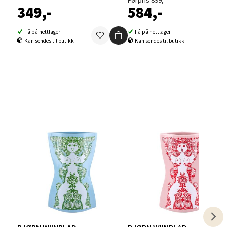
Førpris 899,-
349,-
584,-
elg
Få på nettlager
Få på nettlager
Kan sendes til butikk
Kan sendes til butikk
elg
elg