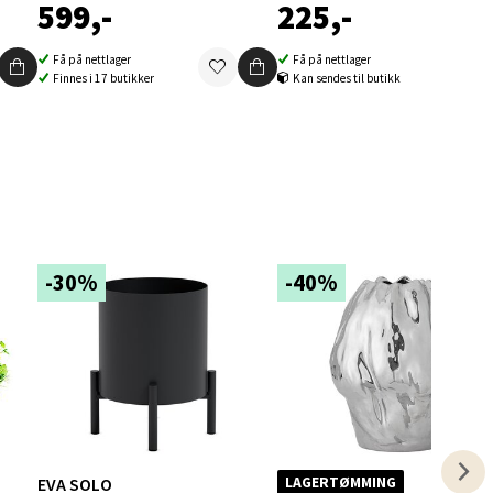
599,-
225,-
Få på nettlager
Få på nettlager
Finnes i 17 butikker
Kan sendes til butikk
elg
-30%
-40%
elg
EVA SOLO
LAGERTØMMING