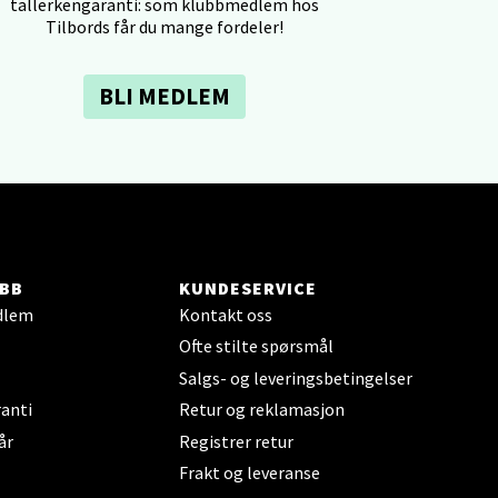
tallerkengaranti: som klubbmedlem hos
Tilbords får du mange fordeler!
BLI MEDLEM
elg
BB
KUNDESERVICE
dlem
Kontakt oss
Ofte stilte spørsmål
Salgs- og leveringsbetingelser
elg
anti
Retur og reklamasjon
år
Registrer retur
Frakt og leveranse