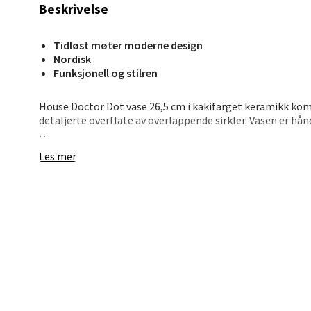
Åpent i
Beskrivelse
0 i bu
Tidløst møter moderne design
Nordisk
Funksjonell og stilren
Stav
Madl
House Doctor Dot vase 26,5 cm i kakifarget keramikk ko
detaljerte overflate av overlappende sirkler. Vasen er hånd
Madlak
Et dekorativt innslag til stuen, kjøkkenet eller soveromm
Åpent i
Les mer
- Håndlaget keramikk
0 i bu
- Organisk og taktil overflate
- Kunstnerisk preg
- Ideell til tørkede strå og blomster
Leva
Moafjæ
Åpent i
0 i bu