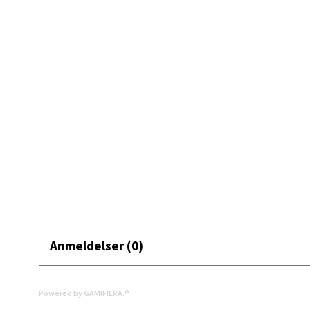
Mand
Skarvø
Åpent i
0 i bu
Mo i
Fridtjo
Åpent i
0 i bu
Anmeldelser (0)
Åles
Powered by GAMIFIERA.®