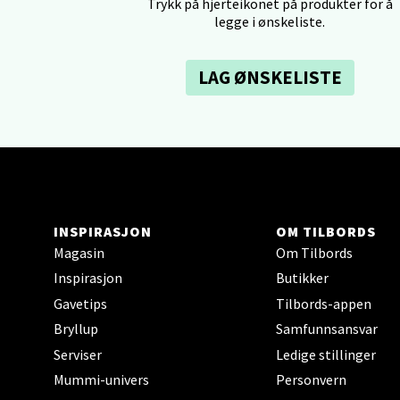
Trykk på hjerteikonet på produkter for å
0 i bu
legge i ønskeliste.
Tron
LAG ØNSKELISTE
Falken
Åpent i
0 i bu
INSPIRASJON
OM TILBORDS
Ski 
Magasin
Om Tilbords
Ski Sto
Inspirasjon
Butikker
Åpent i
Gavetips
Tilbords-appen
0 i bu
Bryllup
Samfunnsansvar
Serviser
Ledige stillinger
Mummi-univers
Personvern
Sort