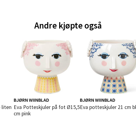
andsvegen 25, 6010 Ålesund
 dag 10-20
V
Andre kjøpte også
tikk
e - Moldetorget
 1, 6413 Molde
 dag 10-20
V
tikk
BJØRN WIINBLAD
BJØRN WIINBLAD
ik - Thon Senter Malmporten
Eva Potteskjuler på fot Ø15,5
Eva potteskjuler 21 cm b
cm pink
gata 1, 8514 Narvik
 dag 10-20
V
tikk