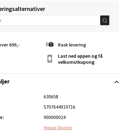
elg
eringsalternativer
over 699,-
Rask levering
Last ned appen og få
velkomstkupong
Vel
g
ljer
630658
5707644919716
r:
900000024
elg
House Doctor