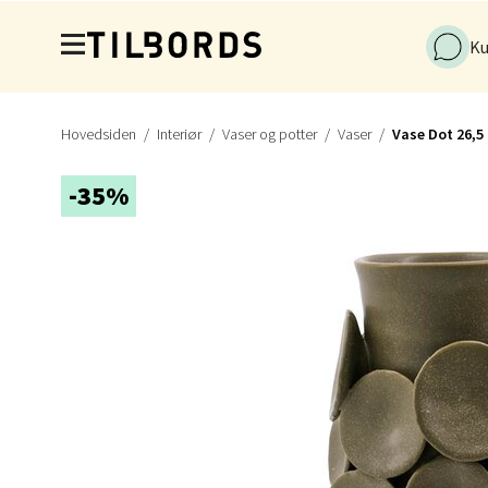
Hopp til hovedinnholdet
0 i bu
Ku
Stav
Hovedsiden
Interiør
Vaser og potter
Vaser
Vase Dot 26,5
Gamle 
-35%
Åpent i
0 i bu
Berg
Lagune
Åpent i
0 i bu