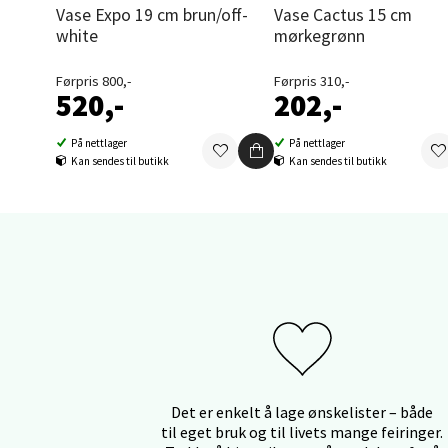
Vase Expo 19 cm brun/off-
Vase Cactus 15 cm
Thon S
white
mørkegrønn
Åpent i
Førpris 800,-
Førpris 310,-
0 i bu
520,-
202,-
På nettlager
På nettlager
Kan sendes til butikk
Kan sendes til butikk
Sand
Brodtk
Åpent i
0 i bu
Berg
Sartor
Det er enkelt å lage ønskelister – både
Åpent i
til eget bruk og til livets mange feiringer.