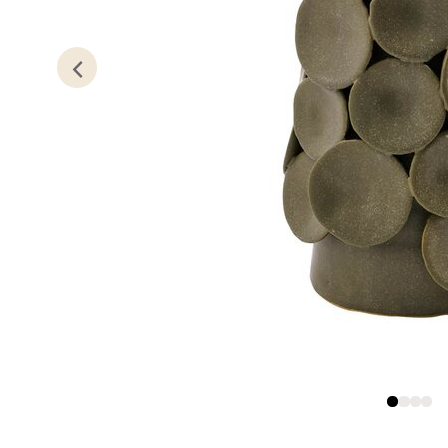
Kris
Lillem
Åpent i
0 i bu
Oslo
Erich 
Åpent i
0 i bu
Bryn
Jupiter