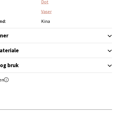
Dot
Vaser
nd:
Kina
oner
elg
ateriale
 og bruk
en
elg