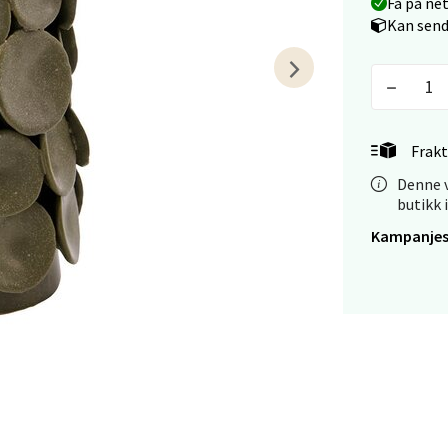
Få på ne
tiansand - Markens
Kan send
arkens markensgate 25B, 4611 Kristiansand
 dag 09-18
V
tikk
Frakt
Denne v
 - Linderud
butikk 
Kampanjes
Mogensøns vei 38, 0594 Oslo
 dag 10-21
V
tikk
e/Jæren - M44
veien 2, 4340 Bryne