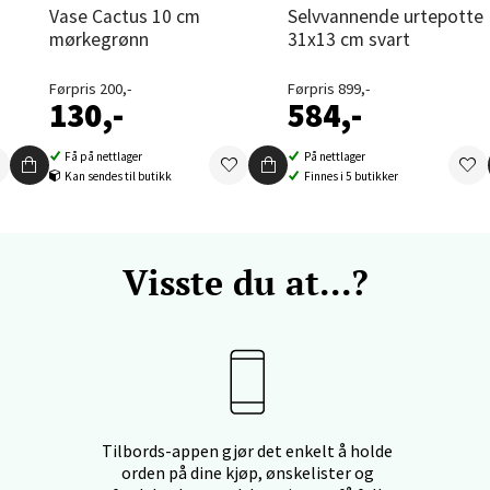
Vase Cactus 10 cm
Selvvannende urtepotte
enter Orkanger, Orkdalsveien 113, 7300 Orkanger
mørkegrønn
31x13 cm svart
 dag 09-20
V
Førpris 200,-
Førpris 899,-
tikk
130,-
584,-
Få på nettlager
På nettlager
Kan sendes til butikk
Finnes i 5 butikker
vika - Thon Senter Sandvika
orbsgate 7, 1338 Sandvika
 dag 10-21
Visste du at...?
V
tikk
en - Thon Senter Sartor
vegen 12, 5353 Straume
Tilbords-appen gjør det enkelt å holde
 dag 10-21
orden på dine kjøp, ønskelister og
V