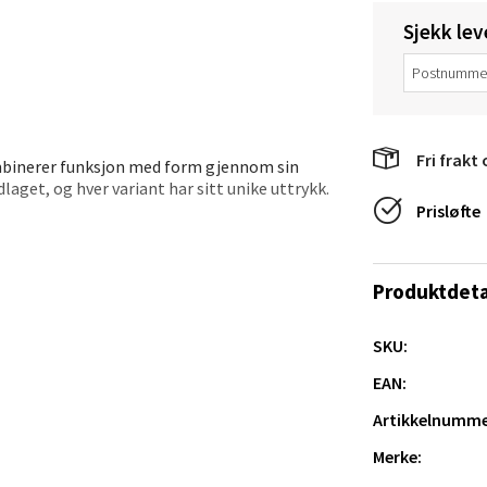
 dag 10-20
V
Sjekk lev
tikk
anger og Sandnes - Thon Senter
Fri frakt 
a
mbinerer funksjon med form gjennom sin
laget, og hver variant har sitt unike uttrykk.
Prisløfte
rossen nr 9, 4042 Stavanger
et.
 dag 10-20
tikk
Produktdeta
SKU:
nger - Magneten
EAN:
ra 14, 7606 Levanger
Artikkelnumme
 dag 10-20
V
Merke:
tikk