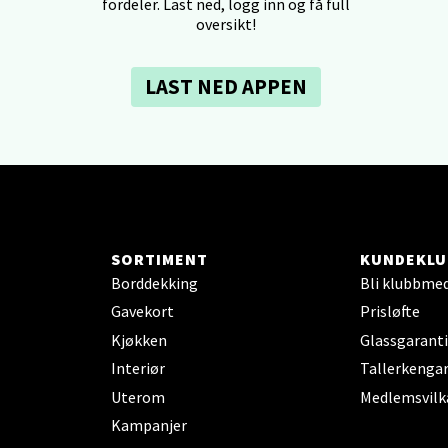
fordeler. Last ned, logg inn og få full
tikk
oversikt!
dheim - Sirkus Shopping
LAST NED APPEN
borgveien 5, 7044 Trondheim
 dag 09-21
V
tikk
SORTIMENT
KUNDEKLU
- Thon Senter Ski
Borddekking
Bli klubbme
rsenter, Jernbanesvingen 6, 1400 Ski
Gavekort
Prisløfte
 dag 10-21
Kjøkken
Glassgaranti
V
tikk
Interiør
Tallerkengar
Uterom
Medlemsvilk
Kampanjer
land - Sortland Storsenter