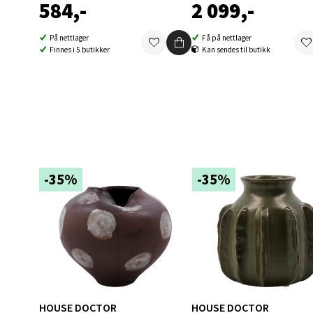
584,-
2 099,-
På nettlager
Få på nettlager
Berg
Finnes i 5 butikker
Kan sendes til butikk
Folke B
Åpent i
0 i bu
Oppd
-35%
-35%
Aunase
Åpent i
0 i bu
Orka
HOUSE DOCTOR
HOUSE DOCTOR