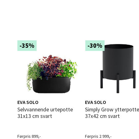
Langel
Åpent i
0 i bu
-35%
-30%
Mold
Torget
Åpent i
0 i bu
EVA SOLO
EVA SOLO
Narv
Selvvannende urtepotte
Simply Grow ytterpotte liten
31x13 cm svart
37x42 cm svart
Bolags
Åpent i
Førpris 899,-
Førpris 2 999,-
0 i bu