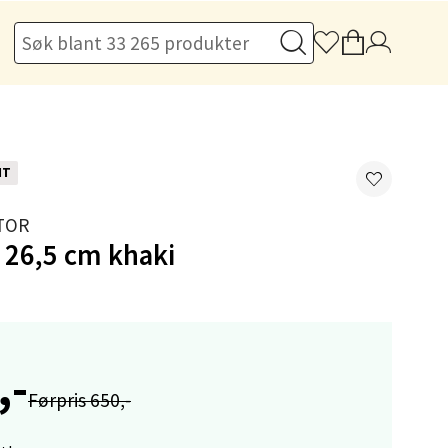
elg
NT
elg
TOR
 26,5 cm khaki
,-
elg
Førpris 650,-