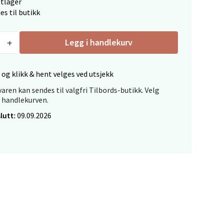
ttlager
es til butikk
Legg i handlekurv
elg
 og klikk & hent velges ved utsjekk
aren kan sendes til valgfri Tilbords-butikk. Velg
i handlekurven.
lutt:
09.09.2026
elg