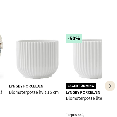
elg
-50%
elg
LYNGBY PORCELÆN
LAGERTØMMING
lå
Blomsterpotte hvit 15 cm
LYNGBY PORCELÆN
Blomsterpotte liten hvit
elg
Førpris 449,-