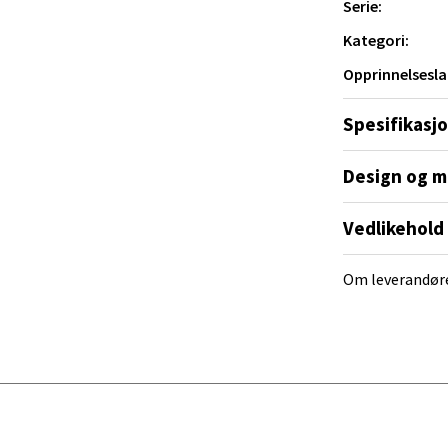
Serie:
Kategori:
al - Alti Mandal
Opprinnelsesla
yveien 55, 4517 Mandal
Spesifikasj
 dag 10-20
V
tikk
Design og m
Vedlikehold
 Rana - Thon Senter Mo i Rana
Om leverandør
f Nansensgate 22, 8622 Mo i Rana
 dag 09-19
V
tikk
und - Thon Senter Moa