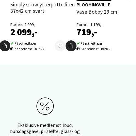
Simply Grow ytterpotte liten
BLOOMINGVILLE
37x42 cm svart
Vase Bobby 29 cm sølv
elg
Førpris 2 999,-
Førpris 1 199,-
2 099,-
719,-
Få på nettlager
Få på nettlager
Kan sendes til butikk
Kan sendes til butikk
elg
Eksklusive medlemstilbud,
bursdagsgave, prisløfte, glass- og
elg