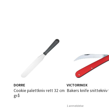
Narv
Bolags
Åpent i
0 i bu
Berg
Folke B
Åpent i
0 i bu
DORRE
VICTORINOX
Cookie palettkniv rett 32 cm
Bakers knife snittekniv
Oppd
grå
Aunase
1 anmeldelse