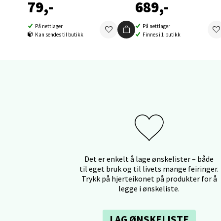
Åpent i
79,-
689,-
0 i bu
På nettlager
På nettlager
Kan sendes til butikk
Finnes i 1 butikk
Orka
Thon S
Åpent i
0 i bu
Sand
Det er enkelt å lage ønskelister – både
Brodtk
til eget bruk og til livets mange feiringer.
Trykk på hjerteikonet på produkter for å
Åpent i
legge i ønskeliste.
0 i bu
LAG ØNSKELISTE