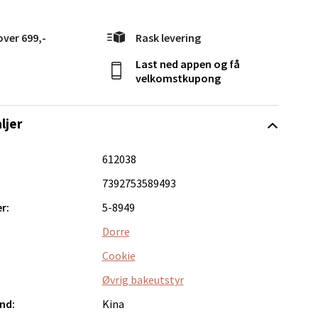
over 699,-
Rask levering
Last ned appen og få
velkomstkupong
elg
ljer
612038
7392753589493
r:
5-8949
Dorre
Vel
Cookie
g
Øvrig bakeutstyr
nd:
Kina