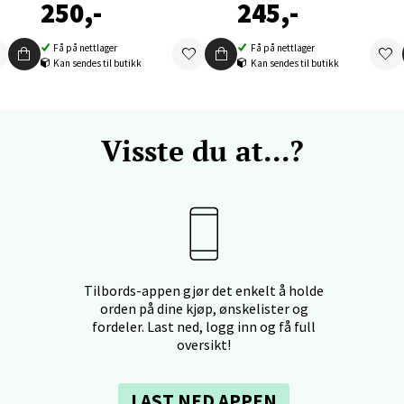
 dag 10-19
250,-
245,-
V
tikk
Få på nettlager
Få på nettlager
Kan sendes til butikk
Kan sendes til butikk
nger - Thon Senter Orkanger
Visste du at...?
enter Orkanger, Orkdalsveien 113, 7300 Orkanger
 dag 09-20
V
tikk
vika - Thon Senter Sandvika
Tilbords-appen gjør det enkelt å holde
orbsgate 7, 1338 Sandvika
orden på dine kjøp, ønskelister og
fordeler. Last ned, logg inn og få full
 dag 10-21
V
oversikt!
tikk
LAST NED APPEN