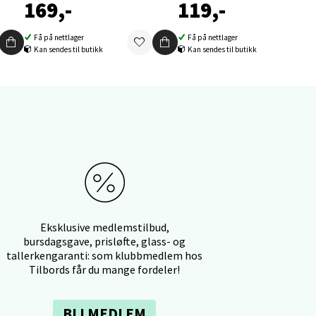
169,-
119,-
elg
Få på nettlager
Få på nettlager
Kan sendes til butikk
Kan sendes til butikk
elg
Eksklusive medlemstilbud,
bursdagsgave, prisløfte, glass- og
tallerkengaranti: som klubbmedlem hos
elg
Tilbords får du mange fordeler!
BLI MEDLEM