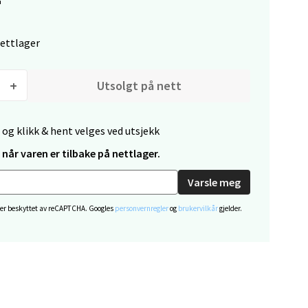
elg
nettlager
Utsolgt på nett
 og klikk & hent velges ved utsjekk
når varen er tilbake på nettlager.
elg
Varsle meg
 er beskyttet av reCAPTCHA. Googles
personvernregler
og
brukervilkår
gjelder.
elg