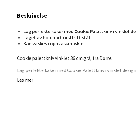
Beskrivelse
Bryn
Lag perfekte kaker med Cookie Palettkniv i vinklet de
Jupiter
Laget av holdbart rustfritt stål
Åpent i
Kan vaskes i oppvaskmaskin
0 i bu
Cookie palettkniv vinklet 36 cm grå, fra Dorre.
Lag perfekte kaker med Cookie Palettkniv i vinklet design.
Stav
oppvaskmaskinen når den skal rengjøres.
Les mer
Madl
Madlak
Åpent i
0 i bu