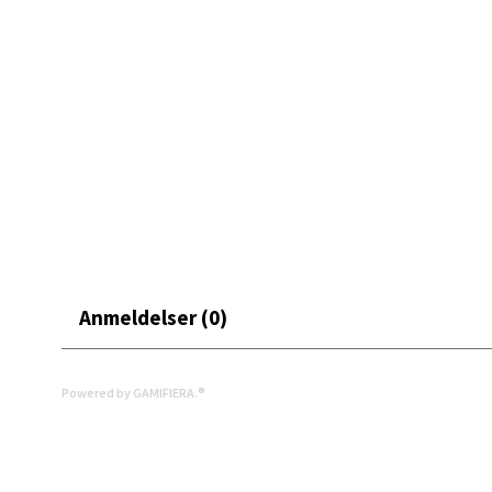
Leva
Moafjæ
Åpent i
0 i bu
Mand
Skarvø
Åpent i
Anmeldelser (0)
0 i bu
Powered by GAMIFIERA.®
Mo i
Fridtjo
Åpent i