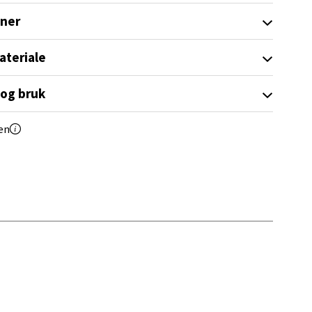
oner
ateriale
elg
 og bruk
en
elg