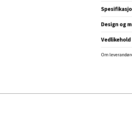
nger - Magneten
Spesifikasj
ra 14, 7606 Levanger
 dag 10-20
Design og m
V
tikk
Vedlikehold
Om leverandør
al - Alti Mandal
yveien 55, 4517 Mandal
 dag 10-20
V
tikk
 Rana - Thon Senter Mo i Rana
f Nansensgate 22, 8622 Mo i Rana
 dag 09-19