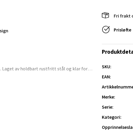
Fri frakt 
e/Jæren - M44
Prisløfte
sign
veien 2, 4340 Bryne
 dag 10-20
V
tikk
Produktdeta
SKU:
 Laget av holdbart rustfritt stål og klar for
anger og Sandnes - Thon Senter
EAN:
a
Artikkelnumme
rossen nr 9, 4042 Stavanger
Merke:
 dag 10-20
Serie:
tikk
Kategori:
Opprinnelsesla