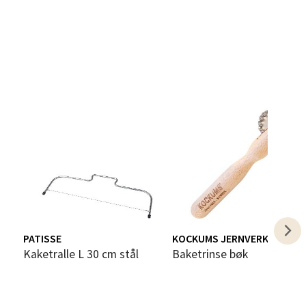
elg
elg
PATISSE
KOCKUMS JERNVERK
Kaketralle L 30 cm stål
Baketrinse bøk