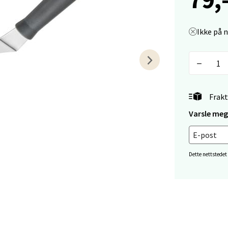
veien 1, 5239 Bergen
 dag 10-21
V
Ikke på 
tikk
tiansand - Markens
Frakt
arkens markensgate 25B, 4611 Kristiansand
 dag 09-18
Varsle meg 
V
tikk
Dette nettstedet
 - Linderud
Mogensøns vei 38, 0594 Oslo
 dag 10-21
V
tikk