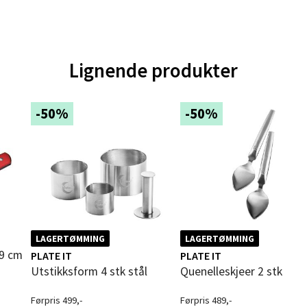
ik - Thon Senter Malmporten
gata 1, 8514 Narvik
 dag 10-20
Lignende produkter
V
tikk
-50%
-50%
en - Oasen Senter
ernadottes vei 52, 5147 Fyllingsdalen
 dag 10-21
V
tikk
LAGERTØMMING
LAGERTØMMING
 9 cm
PLATE IT
PLATE IT
al - Aunasenteret
Utstikksform 4 stk stål
Quenelleskjeer 2 stk
nteret, Sunndalsvegen 3, 7340 Oppdal
Førpris 499,-
Førpris 489,-