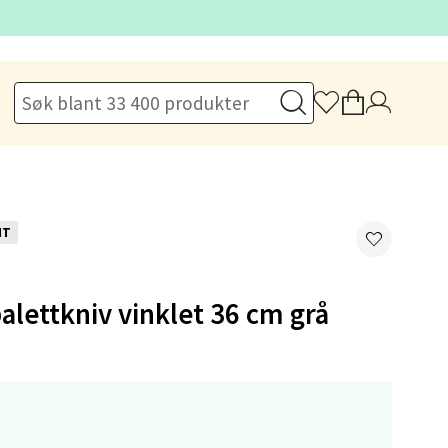
elg
NT
alettkniv vinklet 36 cm grå
elg
-