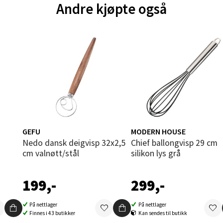
V
Andre kjøpte også
tikk
und - Thon Senter Moa
andsvegen 25, 6010 Ålesund
 dag 10-20
V
tikk
GEFU
MODERN HOUSE
e - Moldetorget
Nedo dansk deigvisp 32x2,5
Chief ballongvisp 29 cm
cm valnøtt/stål
silikon lys grå
 1, 6413 Molde
 dag 10-20
199,-
299,-
V
tikk
På nettlager
På nettlager
Finnes i 43 butikker
Kan sendes til butikk