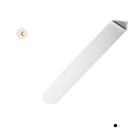
Lagune
Åpent i
0 i bu
Kris
Lillem
Åpent i
0 i bu
Oslo
Erich 
Åpent i
0 i bu