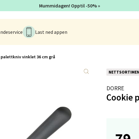
Mummidagen! Opptil -50% »
anger og Sandnes - Kilden Senter
rveien 16, 4016 Stavanger
ndeservice
Last ned appen
 dag 10-20
V
tikk
palettkniv vinklet 36 cm grå
anger og Sandnes - Kvadrat
NETTSORTIME
Stokkavei 1, 4313 Sandnes
DORRE
 dag 10-21
Cookie p
V
tikk
en - Thon Senter Lagunen
79,