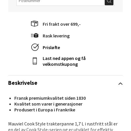
Velg
Fri frakt over 699,-
Rask levering
Molde - Moldetorget
Prisløfte
Torget 1, 6413 Molde
Åpent i dag 10-20
Last ned appen og få
velkomstkupong
0 i butikk
Beskrivelse
Velg
Fransk premiumkvalitet siden 1830
Kvalitet som varer i generasjoner
Produsert i Europa i Frankrike
Narvik - Thon Senter Malmporten
Mauviel Cook Style traktørpanne 1,7 L i rustfritt stål er
Bolagsgata 1, 8514 Narvik
en del av Cook Style-serien og er utviklet for effektiv