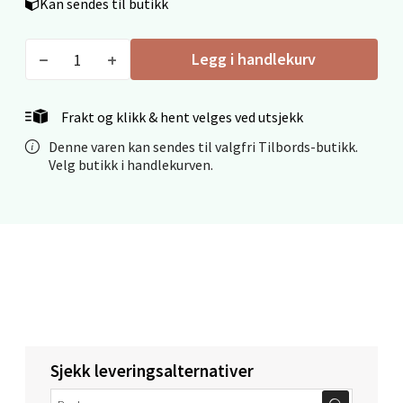
Kan sendes til butikk
Mo i Rana - Thon Senter Mo i Rana
Legg i handlekurv
Fridtjof Nansensgate 22, 8622 Mo i Rana
Frakt og klikk & hent velges ved utsjekk
Åpent i dag 09-19
Denne varen kan sendes til valgfri Tilbords-butikk.
0 i butikk
Velg butikk i handlekurven.
Velg
Ålesund - Thon Senter Moa
Langelandsvegen 25, 6010 Ålesund
Åpent i dag 10-20
Sjekk leveringsalternativer
0 i butikk