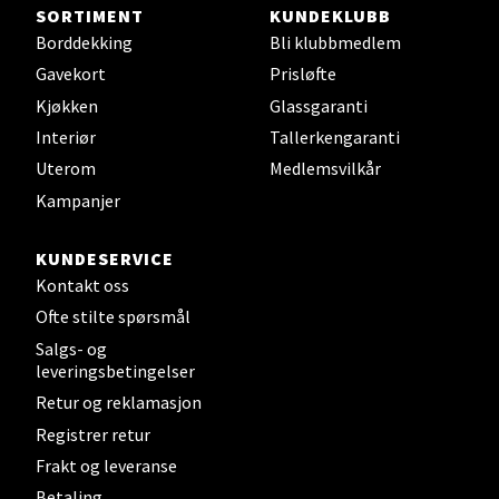
Steinkjer - Thon Senter Steinkjer
SORTIMENT
KUNDEKLUBB
Borddekking
Bli klubbmedlem
Sjøfartsgata 2, 7714 Steinkjer
Gavekort
Prisløfte
Åpent i dag 10-20
Kjøkken
Glassgaranti
0 i butikk
Interiør
Tallerkengaranti
Uterom
Medlemsvilkår
Velg
Kampanjer
KUNDESERVICE
Kontakt oss
Leirvik - Stord
Ofte stilte spørsmål
Torgbakken 2, 5401 Stord
Salgs- og
leveringsbetingelser
Åpent i dag 10-17
Retur og reklamasjon
0 i butikk
Registrer retur
Frakt og leveranse
Velg
Betaling