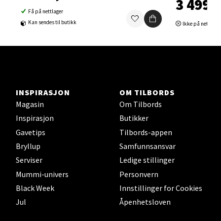
3 499,-
Åpent i dag 10-21
Få på nettlager
Kan sendes til butikk
Ikke på nettlage
0 i butikk
Velg
INSPIRASJON
OM TILBORDS
Sortland - Sortland Storsenter
Magasin
Om Tilbords
Inspirasjon
Butikker
Strangata 26, 8400 Sortland
Gavetips
Tilbords-appen
Åpent i dag 10-19
Bryllup
Samfunnsansvar
0 i butikk
Serviser
Ledige stillinger
Mummi-univers
Personvern
Velg
Black Week
Innstillinger for Cookies
Jul
Åpenhetsloven