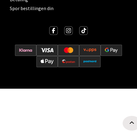
Spor bestillingen din
Oslo - Thon Senter Storo
Vitaminveien 7 - 9, 0485 Oslo
Åpent i dag 10-21
0 i butikk
Velg
Lillehammer - Strandtorget
Strandtorget, 2609 Lillehammer
Åpent i dag 09-20
0 i butikk