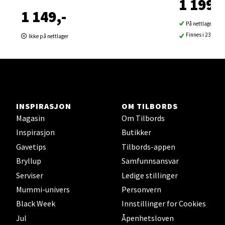
1 199,-
Åpent i dag 10-19
1 149,-
På nettlager
0 i butikk
Finnes i 23 buti
Ikke på nettlager
Velg
Sortland - Sortland Storsenter
INSPIRASJON
OM TILBORDS
Magasin
Om Tilbords
Strangata 26, 8400 Sortland
Inspirasjon
Butikker
Åpent i dag 10-16
Gavetips
Tilbords-appen
0 i butikk
Bryllup
Samfunnsansvar
Serviser
Ledige stillinger
Velg
Mummi-univers
Personvern
Black Week
Innstillinger for Cookies
Jul
Åpenhetsloven