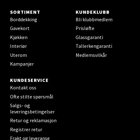
Steinkjer - Thon Senter Steinkjer
SORTIMENT
KUNDEKLUBB
Sjøfartsgata 2, 7714 Steinkjer
Borddekking
Bli klubbmedlem
Åpent i dag 10-18
Gavekort
Prisløfte
0 i butikk
Kjøkken
Glassgaranti
Interiør
Tallerkengaranti
Velg
Uterom
Medlemsvilkår
Kampanjer
KUNDESERVICE
Leirvik - Stord
Kontakt oss
Ofte stilte spørsmål
Torgbakken 2, 5401 Stord
Salgs- og
Åpent i dag 10-15
leveringsbetingelser
0 i butikk
Retur og reklamasjon
Registrer retur
Velg
Frakt og leveranse