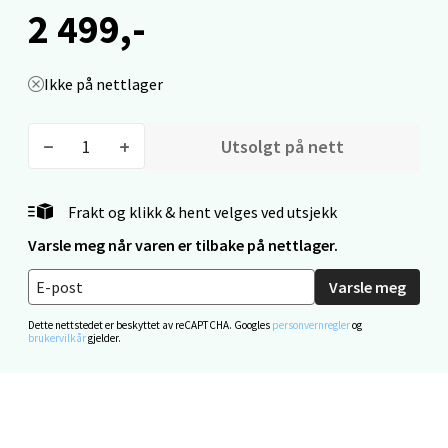
2 499,-
Mo i Rana - Thon Senter Mo i Rana
Ikke på nettlager
Fridtjof Nansensgate 22, 8622 Mo i Rana
Åpent i dag 10-18
Utsolgt på nett
0 i butikk
Frakt og klikk & hent velges ved utsjekk
Velg
Varsle meg når varen er tilbake på nettlager.
Varsle meg
Ålesund - Thon Senter Moa
Dette nettstedet er beskyttet av reCAPTCHA. Googles
personvernregler
og
brukervilkår
gjelder.
Langelandsvegen 25, 6010 Ålesund
Åpent i dag 10-18
0 i butikk