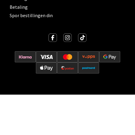
Betaling
Spor bestillingen din
Oslo - Thon Senter Storo
Vitaminveien 7 - 9, 0485 Oslo
Åpent i dag 10-19
0 i butikk
Velg
Lillehammer - Strandtorget
Strandtorget, 2609 Lillehammer
Åpent i dag 09-18
0 i butikk