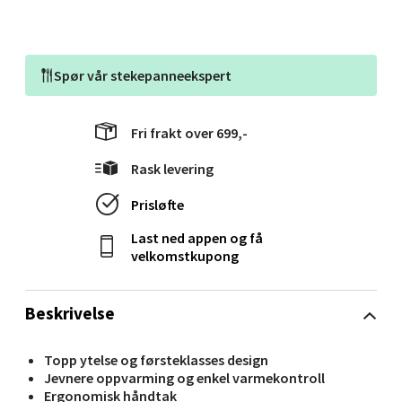
Velg
Spør vår
stekepanneekspert
Molde - Moldetorget
Fri frakt over 699,-
Torget 1, 6413 Molde
Rask levering
Åpent i dag 10-18
Prisløfte
0 i butikk
Last ned appen og få
velkomstkupong
Velg
Beskrivelse
Narvik - Thon Senter Malmporten
Topp ytelse og førsteklasses design
Jevnere oppvarming og enkel varmekontroll
Bolagsgata 1, 8514 Narvik
Ergonomisk håndtak