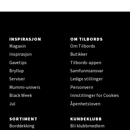
Velg
Karmsund - Thon Senter Oasen
INSPIRASJON
OM TILBORDS
Magasin
Om Tilbords
Austbøvegen 16, 5542 Karmsund
Åpningstider ikke tilgjengelig
Inspirasjon
Butikker
Gavetips
Tilbords-appen
Bryllup
Samfunnsansvar
Velg
Serviser
Ledige stillinger
Mummi-univers
Personvern
Black Week
Innstillinger for Cookies
Stavanger og Sandnes - Kilden
Jul
Åpenhetsloven
Senter
SORTIMENT
KUNDEKLUBB
Borddekking
Bli klubbmedlem
Gartnerveien 16, 4016 Stavanger