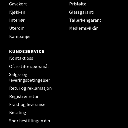
Åpent i dag 10-20
Gavekort
Prisløfte
Kjøkken
Glassgaranti
Interiør
Tallerkengaranti
Velg
Uterom
Medlemsvilkår
Kampanjer
KUNDESERVICE
Stavanger og Sandnes - Kvadrat
Kontakt oss
Gamle Stokkavei 1, 4313 Sandnes
Ofte stilte spørsmål
Åpent i dag 10-21
Salgs- og
leveringsbetingelser
Retur og reklamasjon
Velg
Registrer retur
Frakt og leveranse
Betaling
Spor bestillingen din
Bergen - Thon Senter Lagunen