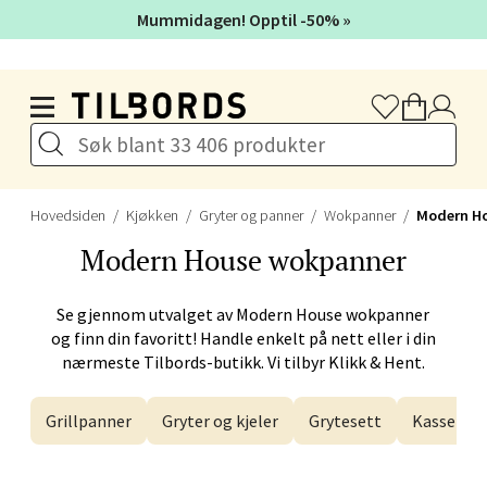
Åpent i dag 10-21
Mummidagen! Opptil -50% »
Hopp til hovedinnholdet
Velg
Stavanger og Sandnes -
Hovedsiden
Kjøkken
Gryter og panner
Wokpanner
Modern H
Herbarium
Modern House
wokpanner
Lars Hertervigs gate 6, 4005 Stavanger
Se gjennom utvalget av
Modern House
wokpanner
Åpent i dag 10-20
og finn din favoritt! Handle enkelt på nett eller i din
nærmeste Tilbords-butikk. Vi tilbyr Klikk & Hent.
Velg
Grillpanner
Gryter og kjeler
Grytesett
Kasseroll