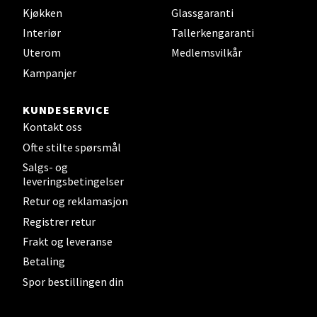
Kjøkken
Glassgaranti
Interiør
Tallerkengaranti
Sandefjord - Hvaltorvet
Uterom
Medlemsvilkår
Kampanjer
Torget 7, 3210 Sandefjord
Åpent i dag 10-20
KUNDESERVICE
Kontakt oss
Ofte stilte spørsmål
Velg
Salgs- og
leveringsbetingelser
Retur og reklamasjon
Tromsø - Jekta Storsenter
Registrer retur
Frakt og leveranse
Karlsøyveien 12, 9015 Tromsø
Betaling
Åpent i dag 10-21
Spor bestillingen din