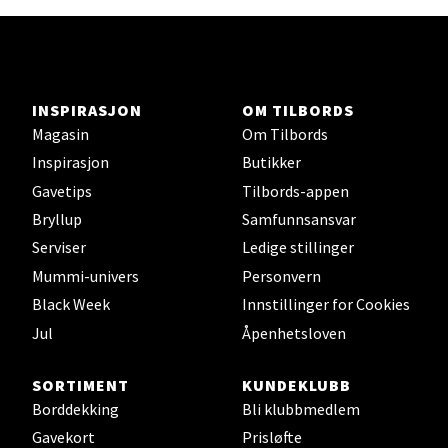
Stavanger og Sandnes -
Herbarium
Lars Hertervigs gate 6, 4005 Stavanger
Åpent i dag 10-20
INSPIRASJON
OM TILBORDS
Magasin
Om Tilbords
Inspirasjon
Butikker
Velg
Gavetips
Tilbords-appen
Bryllup
Samfunnsansvar
Serviser
Ledige stillinger
Bergen - Horisont
Mummi-univers
Personvern
Black Week
Innstillinger for Cookies
Myrdalsvegen 2, 5130 Nyborg
Jul
Åpenhetsloven
Åpent i dag 10-21
SORTIMENT
KUNDEKLUBB
Borddekking
Bli klubbmedlem
Velg
Gavekort
Prisløfte