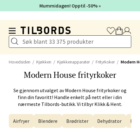
Åpent i dag 10-20
Mummidagen! Opptil -50% »
Hopp til hovedinnholdet
Velg
Bergen - Galleriet
Hovedsiden
Kjøkken
Kjøkkenapparater
Frityrkoker
Modern H
Torgalmenningen 8, 5014 Bergen
Modern House
frityrkoker
Åpent i dag 09-21
Se gjennom utvalget av
Modern House
frityrkoker og
finn din favoritt! Handle enkelt på nett eller i din
Velg
nærmeste Tilbords-butikk. Vi tilbyr Klikk & Hent.
Airfryer
Blendere
Brødrister
Dehydrator
Egg
Gjøvik - CC Gjøvik