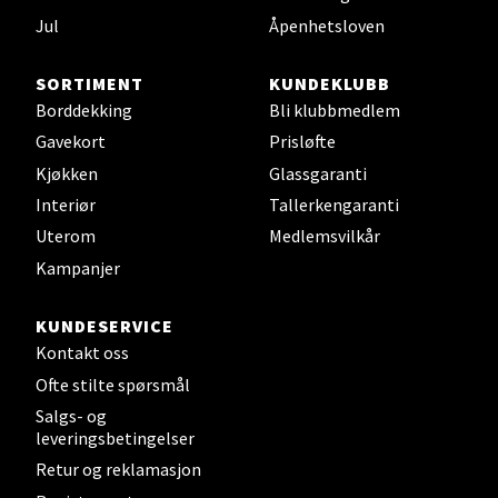
Sjøfartsgata 2, 7714 Steinkjer
Jul
Åpenhetsloven
Åpent i dag 10-18
0 i butikk
SORTIMENT
KUNDEKLUBB
Borddekking
Bli klubbmedlem
Velg
Gavekort
Prisløfte
Kjøkken
Glassgaranti
Interiør
Tallerkengaranti
Uterom
Medlemsvilkår
Leirvik - Stord
Kampanjer
Torgbakken 2, 5401 Stord
Åpent i dag 10-15
KUNDESERVICE
Kontakt oss
0 i butikk
Ofte stilte spørsmål
Salgs- og
Velg
leveringsbetingelser
Retur og reklamasjon