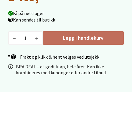
Mo i Rana - Thon Senter Mo i Rana
Få på nettlager
Fridtjof Nansensgate 22, 8622 Mo i Rana
Kan sendes til butikk
Åpent i dag 10-18
0 i butikk
Legg i handlekurv
Velg
Frakt og klikk & hent velges ved utsjekk
BRA DEAL – et godt kjøp, hele året. Kan ikke
kombineres med kuponger eller andre tilbud.
Ålesund - Thon Senter Moa
Langelandsvegen 25, 6010 Ålesund
Åpent i dag 10-18
0 i butikk
Velg