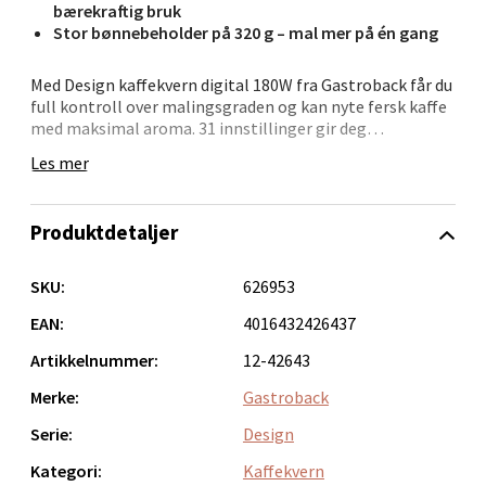
bærekraftig bruk
Stor bønnebeholder på 320 g – mal mer på én gang
Velg
Med Design kaffekvern digital 180W fra Gastroback får du
full kontroll over malingsgraden og kan nyte fersk kaffe
med maksimal aroma. 31 innstillinger gir deg
Bergen - Oasen Senter
muligheten til å velge alt fra grovmalt til presskanne til
Les mer
finmalt for espresso.
Folke Bernadottes vei 52, 5147 Fyllingsdalen
Den store bønnebeholderen på 320 gram gjør det enkelt
Åpent i dag 10-18
Produktdetaljer
å male til mange på en gang. LED-displayet gir
oversiktlig betjening, og energisparingsmodus gjør
0 i butikk
kvernen effektiv i bruk.
SKU:
626953
Velg
Med sitt stilrene ståldesign passer den perfekt på
EAN:
4016432426437
kjøkkenbenken.
Artikkelnummer:
12-42643
Merke:
Gastroback
Oppdal - Aunasenteret
Serie:
Design
Kategori:
Kaffekvern
Aunasenteret, Sunndalsvegen 3, 7340 Oppdal