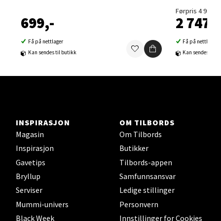
0 i butikk
Førpris 4 995,-
699,-
2 747,-
Velg
Få på nettlager
Få på nettlager
Kan sendes til butikk
Kan sendes til b
Sortland - Sortland Storsenter
Strangata 26, 8400 Sortland
Åpent i dag 10-16
INSPIRASJON
OM TILBORDS
0 i butikk
Magasin
Om Tilbords
Inspirasjon
Butikker
Velg
Gavetips
Tilbords-appen
Bryllup
Samfunnsansvar
Serviser
Ledige stillinger
Steinkjer - Thon Senter Steinkjer
Mummi-univers
Personvern
Black Week
Innstillinger for Cookies