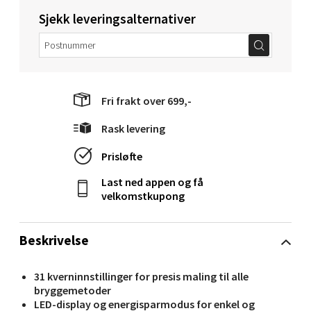
Sjekk leveringsalternativer
Molde - Moldetorget
Torget 1, 6413 Molde
Fri frakt over 699,-
Åpent i dag 10-18
0 i butikk
Rask levering
Prisløfte
Velg
Last ned appen og få
velkomstkupong
Narvik - Thon Senter Malmporten
Beskrivelse
Bolagsgata 1, 8514 Narvik
31 kverninnstillinger for presis maling til alle
Åpent i dag 10-18
bryggemetoder
0 i butikk
LED-display og energisparmodus for enkel og