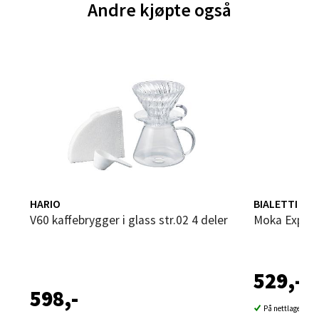
Andre kjøpte også
Sandvika - Thon Senter Sandvika
Brodtkorbsgate 7, 1338 Sandvika
Åpent i dag 09-19
0 i butikk
Velg
Bergen - Thon Senter Sartor
HARIO
BIALETTI
V60 kaffebrygger i glass str.02 4 deler
Moka Expre
Sartorvegen 12, 5353 Straume
Åpent i dag 10-18
529,-
0 i butikk
598,-
På nettlager
Velg