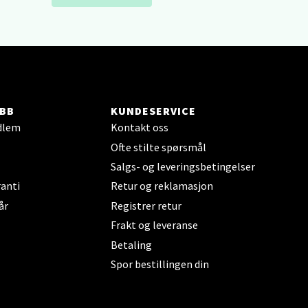
elg
BB
KUNDESERVICE
dlem
Kontakt oss
elg
Ofte stilte spørsmål
Salgs- og leveringsbetingelser
anti
Retur og reklamasjon
år
Registrer retur
Frakt og leveranse
Betaling
elg
Spor bestillingen din