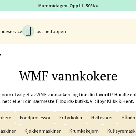
Mummidagen! Opptil -50% »
men - Gulskogen
ndeservice
Last ned appen
gen Senter, 3048 Drammen
 dag 10-21
V
F
WMF
vannkokere
anger og Sandnes - Herbarium
rtervigs gate 6, 4005 Stavanger
nnom utvalget av
WMF
vannkokere og finn din favoritt! Handle en
 dag 10-20
V
nett eller i din nærmeste Tilbords-butikk. Vi tilbyr Klikk & Hent.
okere
Foodprosessor
Frityrkoker
Hvitevarer
Håndm
en - Horisont
askiner
Kjøkkenmaskiner
Krumkakejern
Kullsyremask