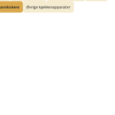
annkokere
Øvrige kjøkkenapparater
elg
elg
elg