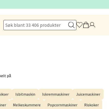
elg
kelt på
elg
ikser
Isbitmaskin
Iskremmaskiner
Juicemaskiner
iner
Melkeskummere
Popcornmaskiner
Riskoker