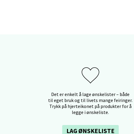
Stav
Gamle 
Åpent i
Berg
Lagune
Åpent i
Det er enkelt å lage ønskelister – både
til eget bruk og til livets mange feiringer.
Trykk på hjerteikonet på produkter for å
legge i ønskeliste.
Kris
LAG ØNSKELISTE