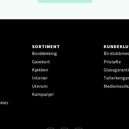
arkens markensgate 25B, 4611 Kristiansand
 dag 09-18
V
 - Linderud
SORTIMENT
KUNDEKLU
Mogensøns vei 38, 0594 Oslo
Borddekking
Bli klubbme
 dag 10-21
V
Gavekort
Prisløfte
Kjøkken
Glassgaranti
Interiør
Tallerkengar
e/Jæren - M44
Uterom
Medlemsvilk
Kampanjer
veien 2, 4340 Bryne
okies
 dag 10-20
V