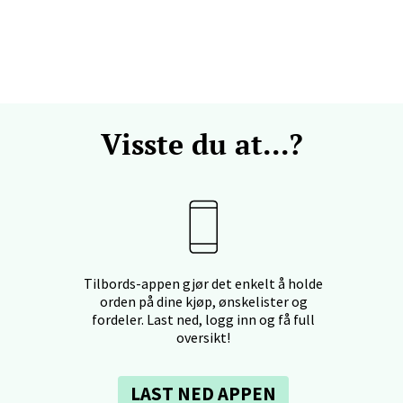
anger og Sandnes - Kvadrat
Stokkavei 1, 4313 Sandnes
 dag 10-21
V
Visste du at...?
en - Thon Senter Lagunen
veien 1, 5239 Bergen
 dag 10-21
V
Tilbords-appen gjør det enkelt å holde
orden på dine kjøp, ønskelister og
fordeler. Last ned, logg inn og få full
oversikt!
tiansand - Markens
LAST NED APPEN