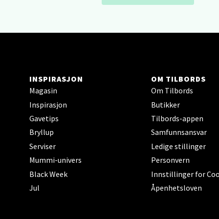
Lillem
Åpent i
Oslo
INSPIRASJON
OM TILBORDS
Erich 
Magasin
Om Tilbords
Åpent i
Inspirasjon
Butikker
Gavetips
Tilbords-appen
Bryllup
Samfunnsansvar
Bryn
Serviser
Ledige stillinger
Mummi-univers
Personvern
Jupiter
Black Week
Innstillinger for Co
Åpent i
Jul
Åpenhetsloven