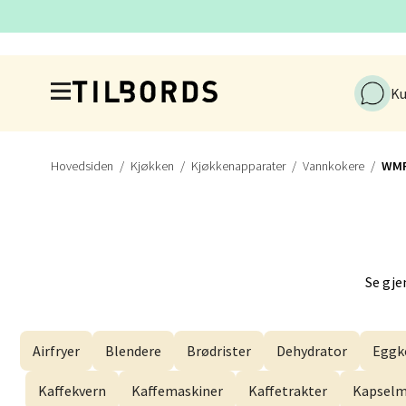
Hopp til hovedinnholdet
Dram
Ku
Gulsko
Åpent i
Hovedsiden
Kjøkken
Kjøkkenapparater
Vannkokere
WM
Stav
Lars He
Se gje
Åpent i
Airfryer
Blendere
Brødrister
Dehydrator
Eggk
Berg
Kaffekvern
Kaffemaskiner
Kaffetrakter
Kapselm