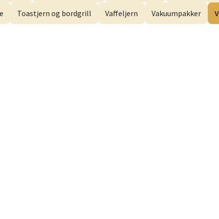
svegen 2, 5130 Nyborg
e
Toastjern og bordgrill
Vaffeljern
Vakuumpakker
V
 dag 10-21
V
efjord - Hvaltorvet
7, 3210 Sandefjord
 dag 10-20
V
sø - Jekta Storsenter
yveien 12, 9015 Tromsø
 dag 10-21
V