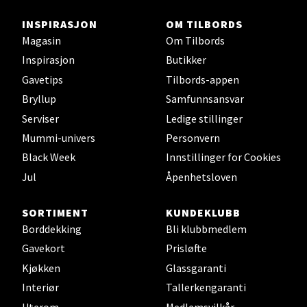
Velg
INSPIRASJON
OM TILBORDS
Magasin
Om Tilbords
Inspirasjon
Butikker
Stavanger og Sandnes -
Gavetips
Tilbords-appen
Bryllup
Samfunnsansvar
Herbarium
Serviser
Ledige stillinger
Lars Hertervigs gate 6, 4005 Stavanger
Mummi-univers
Personvern
Åpent i dag 10-20
Black Week
Innstillinger for Cookies
Jul
Åpenhetsloven
Velg
SORTIMENT
KUNDEKLUBB
Borddekking
Bli klubbmedlem
Gavekort
Prisløfte
Bergen - Horisont
Kjøkken
Glassgaranti
Interiør
Tallerkengaranti
Myrdalsvegen 2, 5130 Nyborg
Uterom
Medlemsvilkår