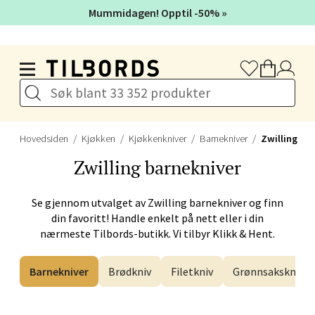
Mummidagen! Opptil -50% »
Førde - Alti Førde
Hopp til hovedinnholdet
Naustdalsveien 4, 6800 Førde
Åpent i dag 10-20
Velg
Hovedsiden
Kjøkken
Kjøkkenkniver
Barnekniver
Zwilling
Zwilling
barnekniver
Bergen - Galleriet
Se gjennom utvalget av
Zwilling
barnekniver og finn
din favoritt! Handle enkelt på nett eller i din
nærmeste Tilbords-butikk. Vi tilbyr Klikk & Hent.
Torgalmenningen 8, 5014 Bergen
Åpent i dag 09-21
Barnekniver
Brødkniv
Filetkniv
Grønnsakskniv
Velg