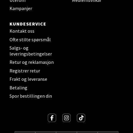
Åpent i dag 10-21
Kampanjer
KUNDESERVICE
Velg
Kontakt oss
Ofte stilte spørsmål
Salgs- og
Sandefjord - Hvaltorvet
leveringsbetingelser
Retur og reklamasjon
Torget 7, 3210 Sandefjord
Registrer retur
Åpent i dag 10-20
Frakt og leveranse
Betaling
Spor bestillingen din
Velg
Tromsø - Jekta Storsenter