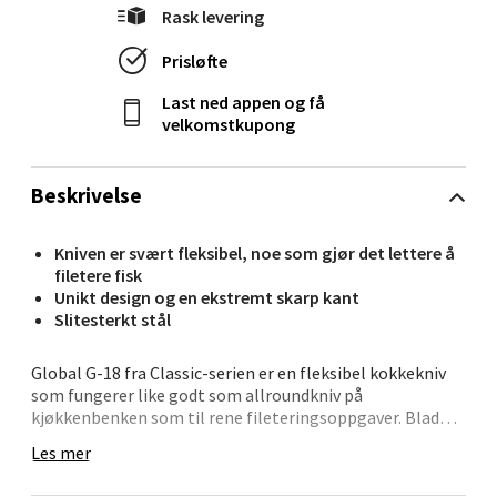
Rask levering
Velg
Prisløfte
Last ned appen og få
velkomstkupong
Oslo - Linderud
Beskrivelse
Erich Mogensøns vei 38, 0594 Oslo
Åpent i dag 10-19
Kniven er svært fleksibel, noe som gjør det lettere å
0 i butikk
filetere fisk
Unikt design og en ekstremt skarp kant
Velg
Slitesterkt stål
Global G-18 fra Classic-serien er en fleksibel kokkekniv
som fungerer like godt som allroundkniv på
kjøkkenbenken som til rene fileteringsoppgaver. Bladet
Bryne/Jæren - M44
er litt bredere enn på en tradisjonell fileteringskniv, noe
Les mer
som gir ekstra stabilitet når du jobber med større
Jupiterveien 2, 4340 Bryne
stykker kjøtt og fisk. Den fleksible eggen gjør det