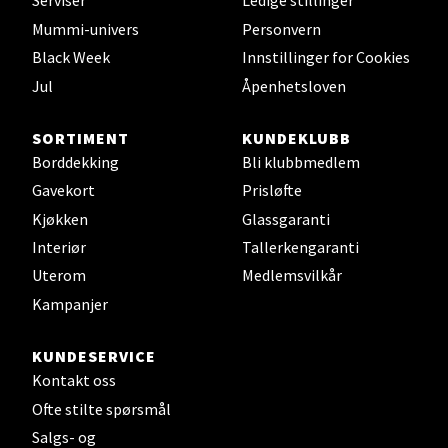
Serviser
Ledige stillinger
Mummi-univers
Personvern
Black Week
Innstillinger for Cookies
Jul
Åpenhetsloven
Mo i Rana - Thon Senter Mo i
Rana
SORTIMENT
KUNDEKLUBB
Borddekking
Bli klubbmedlem
Fridtjof Nansensgate 22, 8622 Mo i Rana
Gavekort
Prisløfte
Åpent i dag 10-18
Kjøkken
Glassgaranti
0 i butikk
Interiør
Tallerkengaranti
Uterom
Medlemsvilkår
Velg
Kampanjer
KUNDESERVICE
Ålesund - Thon Senter Moa
Kontakt oss
Ofte stilte spørsmål
Langelandsvegen 25, 6010 Ålesund
Salgs- og