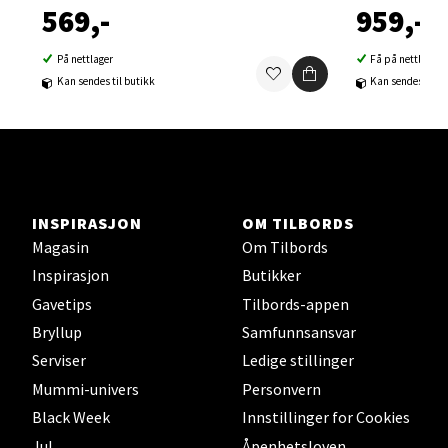
569,-
959,-
Velg
På nettlager
Få på nettlager
Kan sendes til butikk
Kan sendes til b
Sortland - Sortland Storsenter
Strangata 26, 8400 Sortland
Åpent i dag 10-19
INSPIRASJON
OM TILBORDS
Magasin
Om Tilbords
0 i butikk
Inspirasjon
Butikker
Gavetips
Tilbords-appen
Velg
Bryllup
Samfunnsansvar
Serviser
Ledige stillinger
Mummi-univers
Personvern
Steinkjer - Thon Senter Steinkjer
Black Week
Innstillinger for Cookies
Jul
Åpenhetsloven