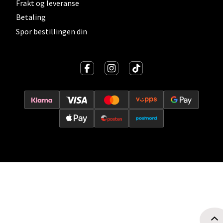
Frakt og leveranse
Oslo - Thon Senter Storo
Betaling
Spor bestillingen din
Vitaminveien 7 - 9, 0485 Oslo
Åpent i dag 10-21
0 i butikk
Velg
Lillehammer - Strandtorget
Strandtorget, 2609 Lillehammer
Åpent i dag 09-20
0 i butikk
Velg