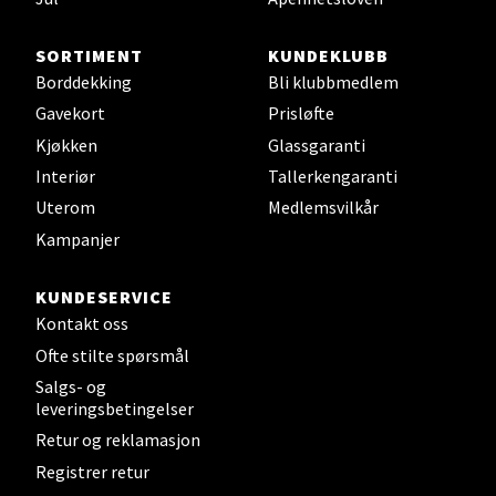
Sjøfartsgata 2, 7714 Steinkjer
Åpent i dag 10-20
SORTIMENT
KUNDEKLUBB
0 i butikk
Borddekking
Bli klubbmedlem
Gavekort
Prisløfte
Velg
Kjøkken
Glassgaranti
Interiør
Tallerkengaranti
Uterom
Medlemsvilkår
Leirvik - Stord
Kampanjer
Torgbakken 2, 5401 Stord
KUNDESERVICE
Åpent i dag 10-17
Kontakt oss
0 i butikk
Ofte stilte spørsmål
Salgs- og
leveringsbetingelser
Velg
Retur og reklamasjon
Registrer retur