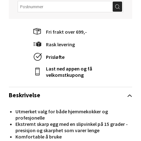
Molde - Moldetorget
Fri frakt over 699,-
Torget 1, 6413 Molde
Rask levering
Åpent i dag 10-20
0 i butikk
Prisløfte
Last ned appen og få
Velg
velkomstkupong
Beskrivelse
Narvik - Thon Senter Malmporten
Utmerket valg for både hjemmekokker og
profesjonelle
Bolagsgata 1, 8514 Narvik
Ekstremt skarp egg med en slipvinkel på 15 grader -
Åpent i dag 10-20
presisjon og skarphet som varer lenge
0 i butikk
Komfortable å bruke