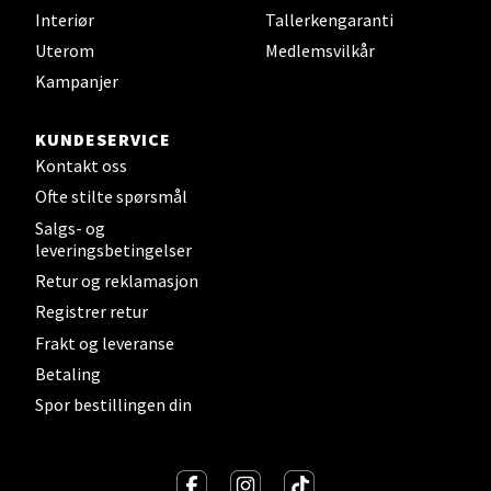
Interiør
Tallerkengaranti
Gartnerveien 16, 4016 Stavanger
Uterom
Medlemsvilkår
Åpent i dag 10-20
Kampanjer
Velg
KUNDESERVICE
Kontakt oss
Ofte stilte spørsmål
Salgs- og
Stavanger og Sandnes - Kvadrat
leveringsbetingelser
Retur og reklamasjon
Gamle Stokkavei 1, 4313 Sandnes
Registrer retur
Åpent i dag 10-21
Frakt og leveranse
Betaling
Velg
Spor bestillingen din