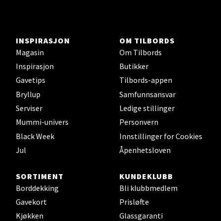
Velg
INSPIRASJON
OM TILBORDS
Magasin
Om Tilbords
Inspirasjon
Butikker
Karmsund - Thon Senter Oasen
Gavetips
Tilbords-appen
Bryllup
Samfunnsansvar
Austbøvegen 16, 5542 Karmsund
Serviser
Ledige stillinger
Åpningstider ikke tilgjengelig
Mummi-univers
Personvern
Black Week
Innstillinger for Cookies
Velg
Jul
Åpenhetsloven
SORTIMENT
KUNDEKLUBB
Borddekking
Bli klubbmedlem
Stavanger og Sandnes - Kilden
Gavekort
Prisløfte
Senter
Kjøkken
Glassgaranti