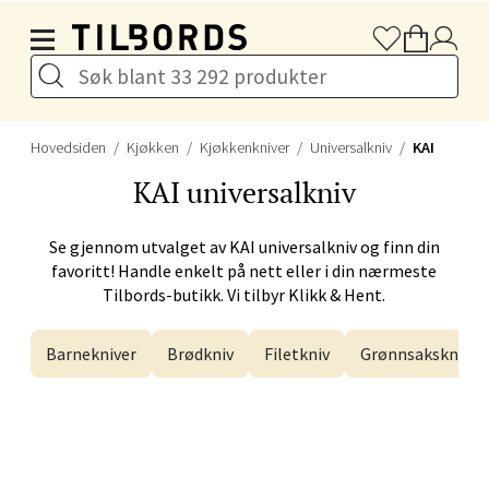
Hopp til hovedinnholdet
Gulskogen Senter, 3048 Drammen
Åpent i dag 10-21
Velg
Hovedsiden
Kjøkken
Kjøkkenkniver
Universalkniv
KAI
KAI
universalkniv
Stavanger og Sandnes -
Se gjennom utvalget av
KAI
universalkniv og finn din
favoritt! Handle enkelt på nett eller i din nærmeste
Herbarium
Tilbords-butikk. Vi tilbyr Klikk & Hent.
Lars Hertervigs gate 6, 4005 Stavanger
Barnekniver
Brødkniv
Filetkniv
Grønnsakskniv
Åpent i dag 10-20
Velg