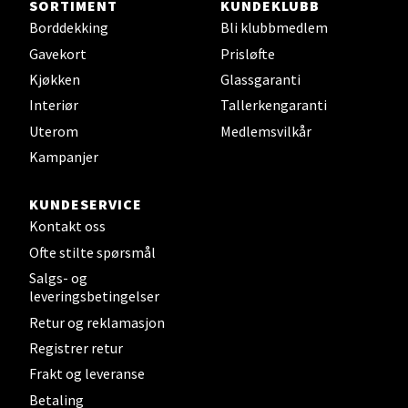
SORTIMENT
KUNDEKLUBB
Borddekking
Bli klubbmedlem
Gavekort
Prisløfte
Stavanger og Sandnes - Kvadrat
Kjøkken
Glassgaranti
Interiør
Tallerkengaranti
Gamle Stokkavei 1, 4313 Sandnes
Uterom
Medlemsvilkår
Åpent i dag 10-21
Kampanjer
Velg
KUNDESERVICE
Kontakt oss
Ofte stilte spørsmål
Salgs- og
Bergen - Thon Senter Lagunen
leveringsbetingelser
Retur og reklamasjon
Laguneveien 1, 5239 Bergen
Registrer retur
Åpent i dag 10-21
Frakt og leveranse
Betaling