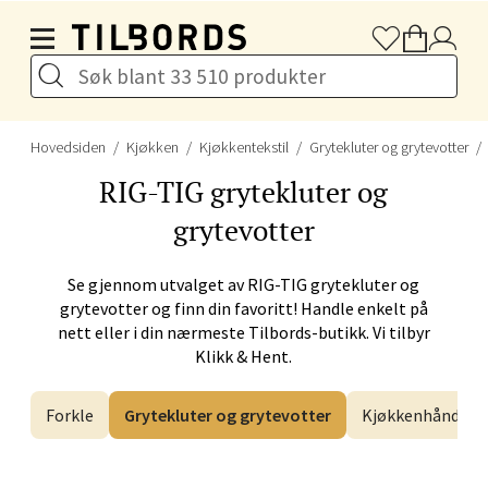
Hopp til hovedinnholdet
Stavanger og Sandnes -
Herbarium
Hovedsiden
Kjøkken
Kjøkkentekstil
Grytekluter og grytevotter
Lars Hertervigs gate 6, 4005 Stavanger
RIG-TIG
grytekluter og
Åpent i dag 10-20
grytevotter
Velg
Se gjennom utvalget av
RIG-TIG
grytekluter og
grytevotter og finn din favoritt! Handle enkelt på
nett eller i din nærmeste Tilbords-butikk. Vi tilbyr
Klikk & Hent.
Bergen - Horisont
Forkle
Grytekluter og grytevotter
Kjøkkenhåndkle 
Myrdalsvegen 2, 5130 Nyborg
Åpent i dag 10-21