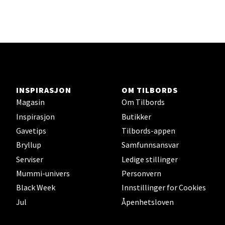
Karmsund - Thon Senter Oasen
Austbøvegen 16, 5542 Karmsund
Åpningstider ikke tilgjengelig
Velg
INSPIRASJON
OM TILBORDS
Magasin
Om Tilbords
Inspirasjon
Butikker
Stavanger og Sandnes - Kilden
Gavetips
Tilbords-appen
Senter
Bryllup
Samfunnsansvar
Serviser
Ledige stillinger
Gartnerveien 16, 4016 Stavanger
Mummi-univers
Personvern
Åpent i dag 10-20
Black Week
Innstillinger for Cookies
Jul
Åpenhetsloven
Velg