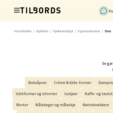
Hopp til hovedinnholdet
Ku
Førde
Naustd
Åpent i
Hovedsiden
Kjøkken
Kjøkkenutstyr
Espressokanne
Oxo
Berge
Se gj
Torgal
Åpent i
Boksåpner
Créme Brûlée-former
Dampris
Isbitformer og isformer
Isskjeer
Kaffe- og teutst
Gjøvi
Morter
Målebeger og måleskje
Nøtteknekkere
Jernba