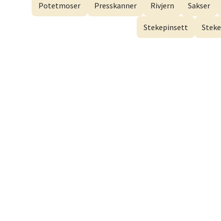
Åpent i
Potetmoser
Presskanner
Rivjern
Sakser
Stekepinsett
Steke
Dram
Gulsko
Åpent i
Stav
Lars He
Åpent i
Berg