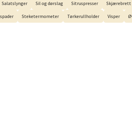
 dag 10-21
V
Salatslynger
Sil og dørslag
Sitruspresser
Skjærebrett 
spader
Steketermometer
Tørkerullholder
Visper
Ø
men - Gulskogen
gen Senter, 3048 Drammen
 dag 10-21
V
anger og Sandnes - Herbarium
rtervigs gate 6, 4005 Stavanger
 dag 10-20
V
en - Horisont