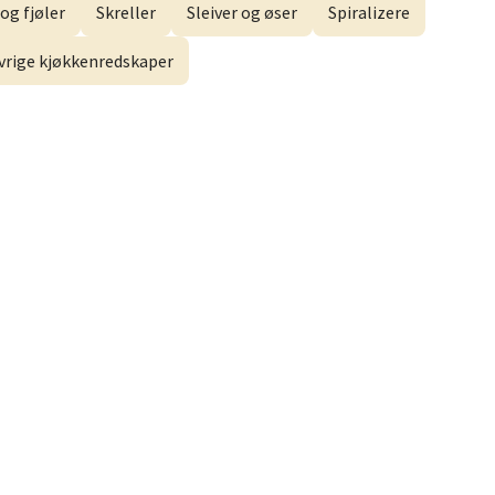
elg
og fjøler
Skreller
Sleiver og øser
Spiralizere
vrige kjøkkenredskaper
elg
elg