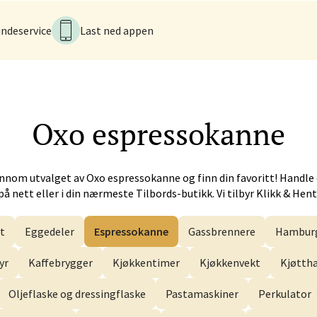
ndeservice
Last ned appen
 - Alti Førde
alsveien 4, 6800 Førde
 dag 10-20
V
Oxo
espressokanne
n - Galleriet
ennom utvalget av
Oxo
espressokanne og finn din favoritt! Handle
menningen 8, 5014 Bergen
på nett eller i din nærmeste Tilbords-butikk. Vi tilbyr Klikk & Hent
 dag 09-21
V
t
Eggedeler
Espressokanne
Gassbrennere
Hamburg
yr
Kaffebrygger
Kjøkkentimer
Kjøkkenvekt
Kjøtt
k - CC Gjøvik
Oljeflaske og dressingflaske
Pastamaskiner
Perkulator
nesvingen 6, 2821 Gjøvik