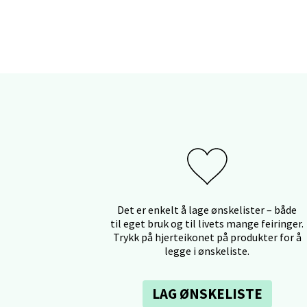
Myrdal
Åpent i
Sand
Torget 
Åpent i
Det er enkelt å lage ønskelister – både
Trom
til eget bruk og til livets mange feiringer.
Trykk på hjerteikonet på produkter for å
legge i ønskeliste.
Karlsø
Åpent i
LAG ØNSKELISTE