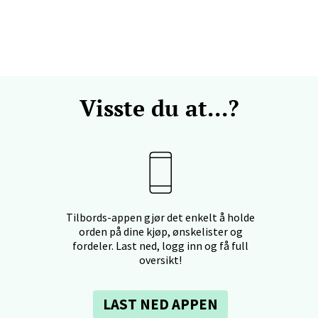
svegen 2, 5130 Nyborg
 dag 10-21
V
Visste du at...?
efjord - Hvaltorvet
7, 3210 Sandefjord
 dag 10-20
V
Tilbords-appen gjør det enkelt å holde
sø - Jekta Storsenter
orden på dine kjøp, ønskelister og
fordeler. Last ned, logg inn og få full
oversikt!
yveien 12, 9015 Tromsø
 dag 10-21
V
LAST NED APPEN