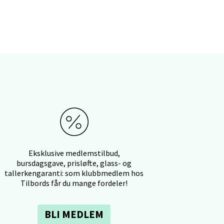
elg
elg
Eksklusive medlemstilbud,
bursdagsgave, prisløfte, glass- og
tallerkengaranti: som klubbmedlem hos
Tilbords får du mange fordeler!
elg
BLI MEDLEM