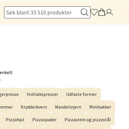
elg
 enkelt
.
elg
erpresse
Hvitløkspresser
Ildfaste former
hammer
Krydderkvern
Mandolinjern
Minihakker
Pizzahjul
Pizzaspader
Pizzastein og pizzastål