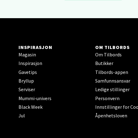
Hars
Skillev
Åpent i
INSPIRASJON
OM TILBORDS
Magasin
Om Tilbords
Inspirasjon
Butikker
Karm
Gavetips
Tilbords-appen
Austbø
Bryllup
Samfunnsansvar
Åpnings
Serviser
Ledige stillinger
Mummi-univers
Personvern
Black Week
Innstillinger for Co
Stav
Jul
Åpenhetsloven
Gartne
Åpent i