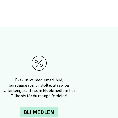
elg
elg
Eksklusive medlemstilbud,
bursdagsgave, prisløfte, glass- og
tallerkengaranti: som klubbmedlem hos
Tilbords får du mange fordeler!
elg
BLI MEDLEM