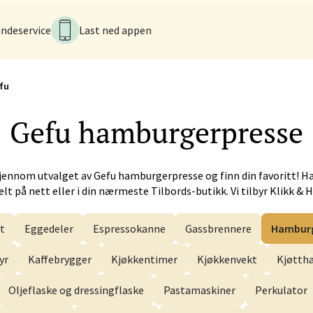
ndeservice
Last ned appen
 - Alti Førde
alsveien 4, 6800 Førde
 dag 10-20
fu
V
Gefu
hamburgerpresse
n - Galleriet
jennom utvalget av
Gefu
hamburgerpresse og finn din favoritt! H
menningen 8, 5014 Bergen
lt på nett eller i din nærmeste Tilbords-butikk. Vi tilbyr Klikk & 
 dag 09-21
V
t
Eggedeler
Espressokanne
Gassbrennere
Hamburg
yr
Kaffebrygger
Kjøkkentimer
Kjøkkenvekt
Kjøtt
k - CC Gjøvik
Oljeflaske og dressingflaske
Pastamaskiner
Perkulator
nesvingen 6, 2821 Gjøvik