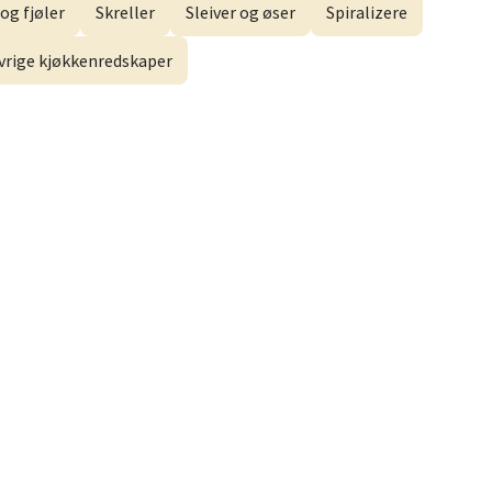
og fjøler
Skreller
Sleiver og øser
Spiralizere
elg
vrige kjøkkenredskaper
elg
elg