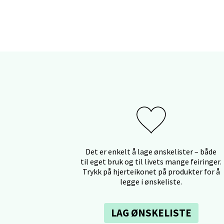
Myrdal
Åpent i
Sand
Torget 
Åpent i
Det er enkelt å lage ønskelister – både
til eget bruk og til livets mange feiringer.
Trom
Trykk på hjerteikonet på produkter for å
legge i ønskeliste.
Karlsø
Åpent i
LAG ØNSKELISTE