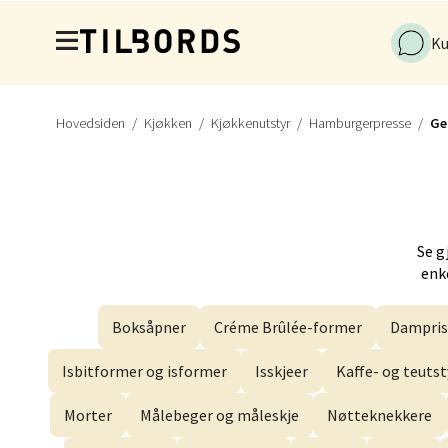
Hopp til hovedinnholdet
Ku
Førde
Naustd
Åpent i
Hovedsiden
Kjøkken
Kjøkkenutstyr
Hamburgerpresse
Ge
Berge
Se g
Torgal
enke
Åpent i
Boksåpner
Créme Brûlée-former
Dampris
Isbitformer og isformer
Isskjeer
Kaffe- og teutst
Gjøvi
Morter
Målebeger og måleskje
Nøtteknekkere
Jernba