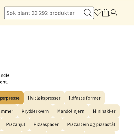
elg
andle
Hent.
elg
erpresse
Hvitløkspresser
Ildfaste former
hammer
Krydderkvern
Mandolinjern
Minihakker
Pizzahjul
Pizzaspader
Pizzastein og pizzastål