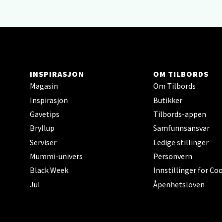
Hars
Skillev
Åpent i
INSPIRASJON
OM TILBORDS
Magasin
Om Tilbords
Inspirasjon
Butikker
Karm
Gavetips
Tilbords-appen
Bryllup
Samfunnsansvar
Austbø
Åpnings
Serviser
Ledige stillinger
Mummi-univers
Personvern
Black Week
Innstillinger for Co
Jul
Åpenhetsloven
Stav
Gartne