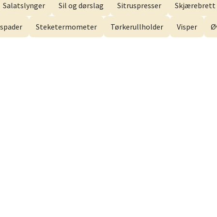
 dag 10-21
Salatslynger
Sil og dørslag
Sitruspresser
Skjærebrett 
V
spader
Steketermometer
Tørkerullholder
Visper
Ø
men - Gulskogen
gen Senter, 3048 Drammen
 dag 10-21
V
anger og Sandnes - Herbarium
rtervigs gate 6, 4005 Stavanger
 dag 10-20
V
en - Horisont