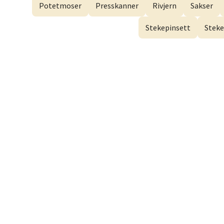
Åpent i
Potetmoser
Presskanner
Rivjern
Sakser
Stekepinsett
Steke
Dram
Gulsko
Åpent i
Stav
Lars He
Åpent i
Berg