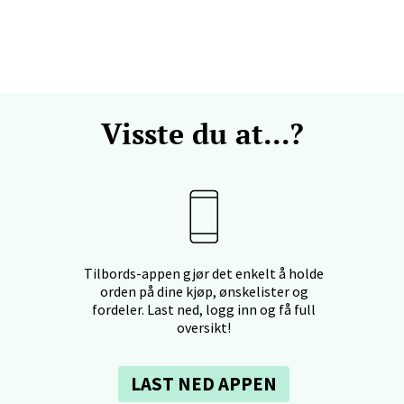
svegen 2, 5130 Nyborg
 dag 10-21
V
Visste du at...?
efjord - Hvaltorvet
7, 3210 Sandefjord
 dag 10-20
V
Tilbords-appen gjør det enkelt å holde
orden på dine kjøp, ønskelister og
sø - Jekta Storsenter
fordeler. Last ned, logg inn og få full
oversikt!
yveien 12, 9015 Tromsø
 dag 10-21
V
LAST NED APPEN