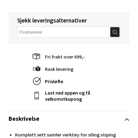
Molde - Moldetorget
Sjekk leveringsalternativer
Torget 1, 6413 Molde
Åpent i dag 10-20
0 i butikk
Fri frakt over 699,-
Velg
Rask levering
Prisløfte
Narvik - Thon Senter Malmporten
Last ned appen og få
velkomstkupong
Bolagsgata 1, 8514 Narvik
Åpent i dag 10-20
Beskrivelse
0 i butikk
Komplett sett samler verktøy for siling visping