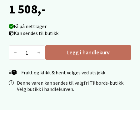
1 508,-
Fridtjof Nansensgate 22, 8622 Mo i Rana
Åpent i dag 09-19
0 i butikk
Få på nettlager
Kan sendes til butikk
Velg
Legg i handlekurv
Ålesund - Thon Senter Moa
Frakt og klikk & hent velges ved utsjekk
Denne varen kan sendes til valgfri Tilbords-butikk.
Langelandsvegen 25, 6010 Ålesund
Velg butikk i handlekurven.
Åpent i dag 10-20
0 i butikk
Velg