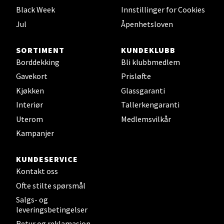
Black Week
Innstillinger for Cookies
0 i butikk
Jul
Åpenhetsloven
Velg
SORTIMENT
KUNDEKLUBB
Borddekking
Bli klubbmedlem
Gavekort
Prisløfte
Leirvik - Stord
Kjøkken
Glassgaranti
Interiør
Tallerkengaranti
Torgbakken 2, 5401 Stord
Uterom
Medlemsvilkår
Åpent i dag 10-17
Kampanjer
0 i butikk
KUNDESERVICE
Velg
Kontakt oss
Ofte stilte spørsmål
Salgs- og
leveringsbetingelser
Oslo - Thon Senter Storo
Retur og reklamasjon