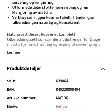
Velg
servering og rengjøring
Utformede deler støtter jevn visping og ren
klargjøring av matcha
Verktøy som ligger komfortabelt i hånden gjør
tilberedningen naturlig og konsekvent
Bergen - Oasen Senter
Matcha sett Desert Rose er et komplett
Folke Bernadottes vei 52, 5147 Fyllingsdalen
tilberedningssett som samler alt du trenger for å lage
Åpent i dag 10-21
matcha hjemme, fra siling og visping til servering og
rengjøring. Settet har en varm, ørkenrosa fargetone
0 i butikk
Les mer
som gir et rolig og dekorativt uttrykk på kjøkkenbenken,
og de utformede delene støtter jevn visping og ren
klargjøring av matcha. Verktøyene ligger komfortabelt i
Velg
Produktdetaljer
hånden, slik at tilberedningen blir naturlig og
konsekvent gang etter gang.
SKU:
639064
Slik bruker du settet: sikt matchapulveret ned i skålen
Oppdal - Aunasenteret
for å unngå klumper, tilsett varmt vann, og pisk med
EAN:
840228808404
vispen i raske bevegelser frem og tilbake til du får en jevn
Artikkelnummer:
MATDR
skumtopp. Etter bruk kan de fleste delene vaskes i
Aunasenteret, Sunndalsvegen 3, 7340 Oppdal
oppvaskmaskin, med unntak av visp og tebrett, som
Merke:
Fellow
Åpent i dag 10-19
håndvaskes. Plasser vispen på vispstativet for tørking,