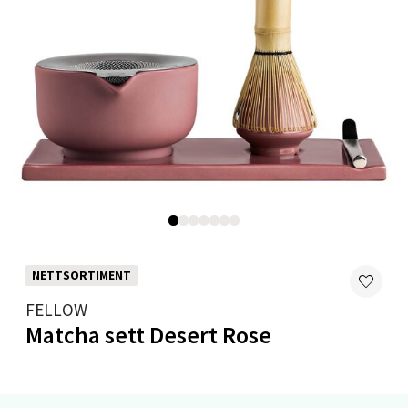
0 i butikk
Velg
Mandal - Alti Mandal
Skarvøyveien 55, 4517 Mandal
Åpent i dag 10-20
0 i butikk
NETTSORTIMENT
Velg
FELLOW
Matcha sett Desert Rose
Mo i Rana - Thon Senter Mo i Rana