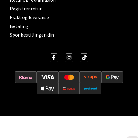
Registrer retur
Vitaminveien 7 - 9, 0485 Oslo
Åpent i dag 10-21
Frakt og leveranse
Betaling
0 i butikk
Spor bestillingen din
Velg
Lillehammer - Strandtorget
Strandtorget, 2609 Lillehammer
Åpent i dag 09-20
0 i butikk
Velg