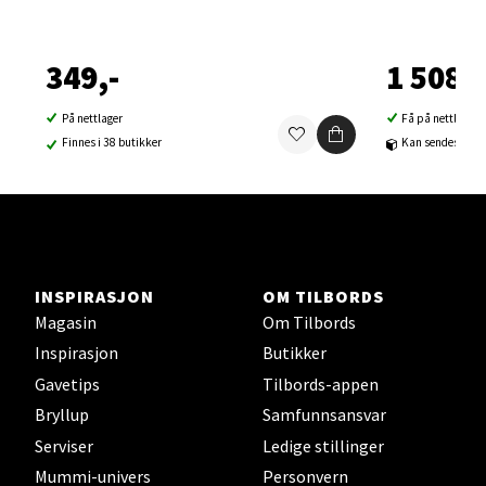
Velg
349,-
1 508,-
På nettlager
Få på nettlager
Sortland - Sortland Storsenter
Finnes i 38 butikker
Kan sendes til b
Strangata 26, 8400 Sortland
Åpent i dag 10-19
0 i butikk
INSPIRASJON
OM TILBORDS
Velg
Magasin
Om Tilbords
Inspirasjon
Butikker
Gavetips
Tilbords-appen
Steinkjer - Thon Senter Steinkjer
Bryllup
Samfunnsansvar
Serviser
Ledige stillinger
Sjøfartsgata 2, 7714 Steinkjer
Mummi-univers
Personvern
Åpent i dag 10-20