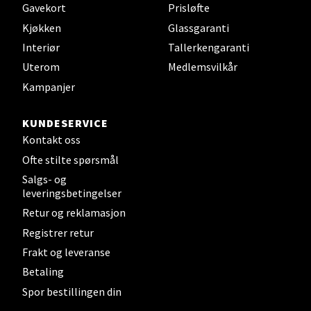
Gavekort
Prisløfte
Sandefjord - Hvaltorvet
Kjøkken
Glassgaranti
Interiør
Tallerkengaranti
Torget 7, 3210 Sandefjord
Uterom
Medlemsvilkår
Åpent i dag 10-20
Kampanjer
KUNDESERVICE
Velg
Kontakt oss
Ofte stilte spørsmål
Salgs- og
Tromsø - Jekta Storsenter
leveringsbetingelser
Retur og reklamasjon
Karlsøyveien 12, 9015 Tromsø
Registrer retur
Åpent i dag 10-21
Frakt og leveranse
Betaling
Spor bestillingen din
Velg