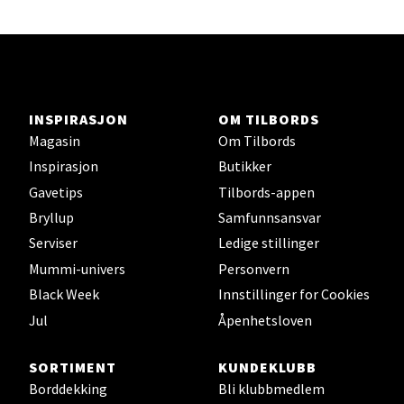
Herbarium
Lars Hertervigs gate 6, 4005 Stavanger
Åpent i dag 10-20
INSPIRASJON
OM TILBORDS
Velg
Magasin
Om Tilbords
Inspirasjon
Butikker
Gavetips
Tilbords-appen
Bergen - Horisont
Bryllup
Samfunnsansvar
Serviser
Ledige stillinger
Myrdalsvegen 2, 5130 Nyborg
Mummi-univers
Personvern
Åpent i dag 10-21
Black Week
Innstillinger for Cookies
Jul
Åpenhetsloven
Velg
SORTIMENT
KUNDEKLUBB
Borddekking
Bli klubbmedlem