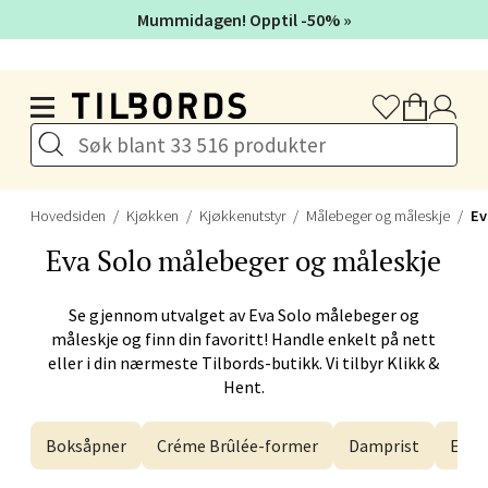
Mummidagen! Opptil -50% »
Velg
Hopp til hovedinnholdet
Bergen - Galleriet
Torgalmenningen 8, 5014 Bergen
Hovedsiden
Kjøkken
Kjøkkenutstyr
Målebeger og måleskje
Ev
Åpent i dag 09-21
Eva Solo
målebeger og måleskje
Velg
Se gjennom utvalget av
Eva Solo
målebeger og
måleskje og finn din favoritt! Handle enkelt på nett
eller i din nærmeste Tilbords-butikk. Vi tilbyr Klikk &
Hent.
Gjøvik - CC Gjøvik
Boksåpner
Créme Brûlée-former
Damprist
Egge
Jernbanesvingen 6, 2821 Gjøvik